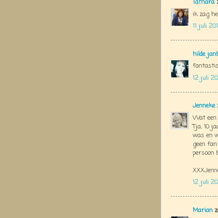
Tamara
z
ik zag he
11 juli 2
hilde jan
fantastis
12 juli 2
Jenneke
Wat een p
Tja, 10 j
was en wa
geen fan
persoon 
XXXJenn
12 juli 2
Marian
z