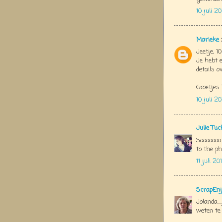
10 juli 2
Marieke
Jeetje, 1
Je hebt 
details ov
Groetjes
10 juli 2
Julie Tu
Sooooooo
to the phot
11 juli 2
ScrapEnj
Jolanda..
weten te 