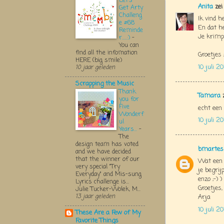
Let's
Anita
zei
Get Arty
Challeng
Ik vind h
e #68
En dat he
Reminde
Je krimpi
r.....:)
-
You can
find all the infomation
Groetjes
HERE (big smile)
10 juli 2
10 jaar geleden
Scrapping the Music
Thank
Tamara
z
you for
Five
echt een 
Wonderf
10 juli 2
ul
Years...
-
The
design team has voted
bmartes
and we have decided
that the winner of our
Wat een p
very special "Try
je begrijp
Everyday" and Mis-sung
enzo ;-) 
Lyrics challenge is...
Groetjes,
Julie Tucker-Wolek, M...
13 jaar geleden
Arja
10 juli 2
These Are a Few of My
Favorite Things