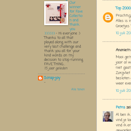
Our
winner
Top 2000
for Fave
Prachtig
Collectio
n and
Alles is 
thank
Groetjes 
you
10 juli 2
:):):):):):)
-
Hi everyone :)
Thanks to all that
played along with our
very last challenge and
Anoniem 
thank you all for your
kind words on my
Mooi gema
decision to stop running
jaar al 
FAVE THING...
niet gaat
15 jaar geleden
Zorgvlie
Scrap-joy
besloten
-
weer even.
Alle tonen
10 juli 2
Petra
zei
Al ben i
vind je l
vind ik e
geworden