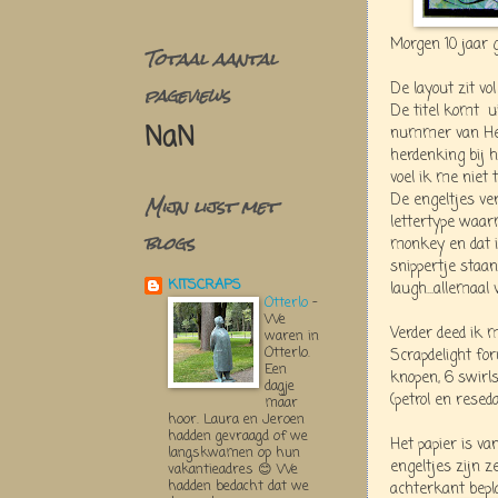
Morgen 10 jaar ge
Totaal aantal
pageviews
De layout zit vo
De titel komt
u
NaN
nummer van Her
herdenking bij 
voel ik me niet 
Mijn lijst met
De engeltjes ver
lettertype waar
blogs
monkey en dat i
snippertje staan
KITSCRAPS
laugh...allemaal 
Otterlo
-
We
Verder deed ik 
waren in
Otterlo.
Scrapdelight for
Een
knopen, 6 swirls
dagje
(petrol en reseda
maar
hoor. Laura en Jeroen
hadden gevraagd of we
Het papier is va
langskwamen op hun
engeltjes zijn 
vakantieadres 😊 We
hadden bedacht dat we
achterkant bepl