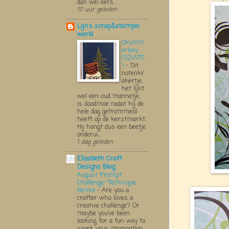
dan wel eers...
10 uur geleden
Lijn's scrap&stampin
world
Drumm
erboy....
(52WTC
)
-
Dit
notenkr
akertje,
het lijkt
wel een oud mannetje,
is doodmoe nadat hij de
hele dag getrommeld
heeft op de kerstmarkt.
Hij hangt dus een beetje
onderui...
1 dag geleden
Elizabeth Craft
Designs Blog
August Prompt
Challenge- Technique
Remix
-
Are you a
crafter who loves a
creative challenge? Or
maybe you’ve been
looking for a fun way to
spark your imagination