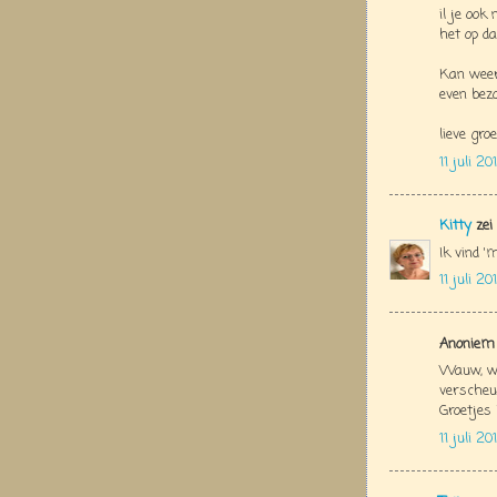
il je ook
het op da
Kan weer
even bez
lieve groe
11 juli 2
Kitty
zei
Ik vind '
11 juli 2
Anoniem 
Wauw, wa
verscheur
Groetjes 
11 juli 2