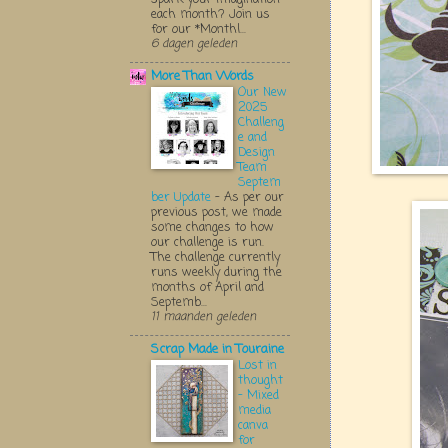
each month? Join us
for our *Monthl...
6 dagen geleden
More Than Words
Our New
2025
Challeng
e and
Design
Team
Septem
ber Update
-
As per our
previous post, we made
some changes to how
our challenge is run.
The challenge currently
runs weekly during the
months of April and
Septemb...
11 maanden geleden
Scrap Made in Touraine
Lost in
thought
- Mixed
media
canva
for