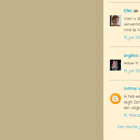
Ellen
zei
Wat is di
verwerkt 
Vind de k
12 juli 2
angelica
wauw !!!
15 juli 2
Wilma V
Ik heb ee
zeg!!! Ze
een volge
15 febru
Een reactie 