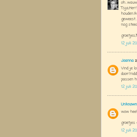
oh...wau
Tsja,Herm
houden.I
geweest..
nog steed
groetjes
12 juli 20
Joanna
z
Vind je l
doormidde
passen h
12 juli 2
Unknown
wow heel
groetjes 
12 juli 2