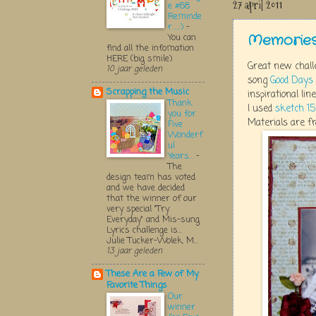
27 april 2011
e #68
Reminde
r.....:)
-
Memories 
You can
find all the infomation
HERE (big smile)
Great new chall
10 jaar geleden
song
Good Days
Scrapping the Music
inspirational line
Thank
I used
sketch 1
you for
Materials are f
Five
Wonderf
ul
Years...
-
The
design team has voted
and we have decided
that the winner of our
very special "Try
Everyday" and Mis-sung
Lyrics challenge is...
Julie Tucker-Wolek, M...
13 jaar geleden
These Are a Few of My
Favorite Things
Our
winner