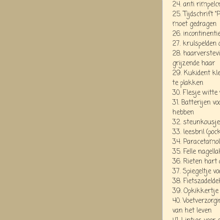
24. anti rimpelc
25. Tijdschrift “
moet gedragen
26. incontinent
27. krulspelden
28. haarverstevi
grijzende haar
29. Kukident kl
te plakken
30. Flesje witte
31. Batterijen v
hebben
32. steunkousje
33. leesbril (poc
34. Paracetamol
35. Felle nagell
36. Rieten hart 
37. Spiegeltje v
38. Fietszadeld
39. Opkikkertje 
40. Voetverzorg
van het leven