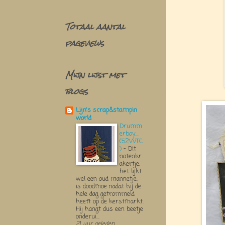
Totaal aantal
pageviews
Mijn lijst met
blogs
Lijn's scrap&stampin
world
Drumm
erboy....
(52WTC
)
-
Dit
notenkr
akertje,
het lijkt
wel een oud mannetje,
is doodmoe nadat hij de
hele dag getrommeld
heeft op de kerstmarkt.
Hij hangt dus een beetje
onderui...
21 uur geleden