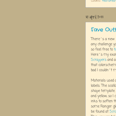
Labels:
featured
18 april 2011
Fave Outf
There´s a new c
any challenge yo
so feel free to
t
Here´s my exam
Scrappers
and af
that colorsche
bad I couldn´t m
Materials used 
labels. The scal
shape template.
and yellow, so 
inks to soften t
some Ranger glo
be found at
Scr