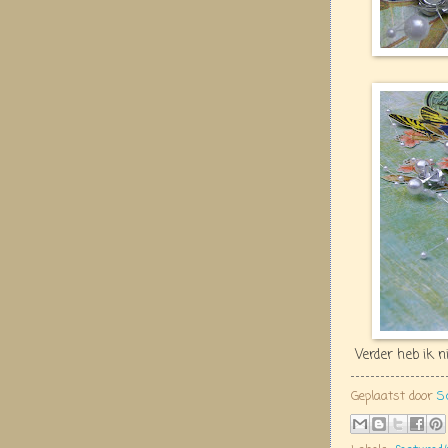
Verder heb ik n
Geplaatst door
S