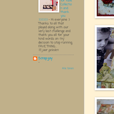
for Fave
Collectio
n and
thank
you
:):):):):):)
-
Hi everyone :)
Thanks to all that
played along with our
very last challenge and
thank you all for your
kind words on my
decision to stop running
FAVE THING...
15 jaar geleden
Scrap-joy
-
Alle tonen