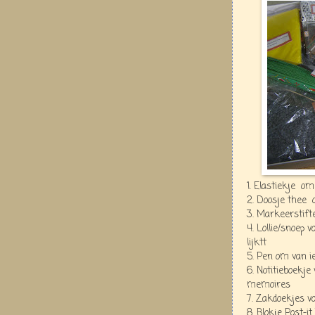
1. Elastiekje om 
2. Doosje thee 
3. Markeerstift
4. Lollie/snoep v
lijktt
5. Pen om van ie
6. Notitieboekj
memoires
7. Zakdoekjes v
8. Blokje Post-i