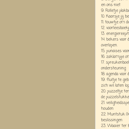
en ons niet
9. Rolletje plak
10. Kaarsje jij 
11. touwtje om d
12. voorleesboek
13. energiereep
14. bekers voor 
overlopen.
15. punaises vo
16. zaklampje o
17. spreukenboe
ondersteuning
18. agenda voor 
19. fluitje te 
zich wil laten lo
20. puzzeltje te
de puzzelstukke
21. veiligheidss
houden
22. Muntstuk (k
beslissingen
23. Waaier ter b