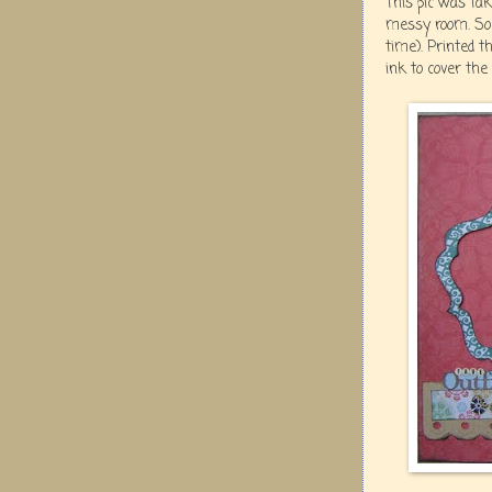
This pic was tak
messy room. So 
time). Printed t
ink to cover the