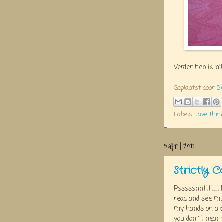
Verder heb ik n
Geplaatst door
S
Labels:
Fave thin
9 april 2011
Strictly C
Pssssshhtttt....
read and see mus
my hands on a po
you don´t hear