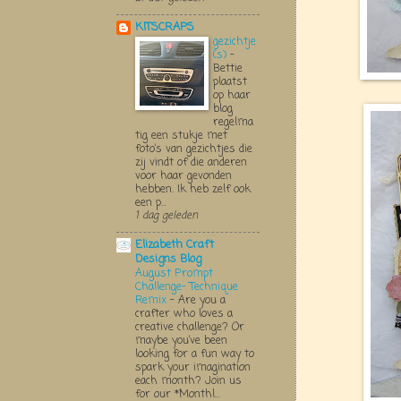
KITSCRAPS
gezichtje
(s)
-
Bettie
plaatst
op haar
blog
regelma
tig een stukje met
foto’s van gezichtjes die
zij vindt of die anderen
voor haar gevonden
hebben. Ik heb zelf ook
een p...
1 dag geleden
Elizabeth Craft
Designs Blog
August Prompt
Challenge- Technique
Remix
-
Are you a
crafter who loves a
creative challenge? Or
maybe you’ve been
looking for a fun way to
spark your imagination
each month? Join us
for our *Monthl...