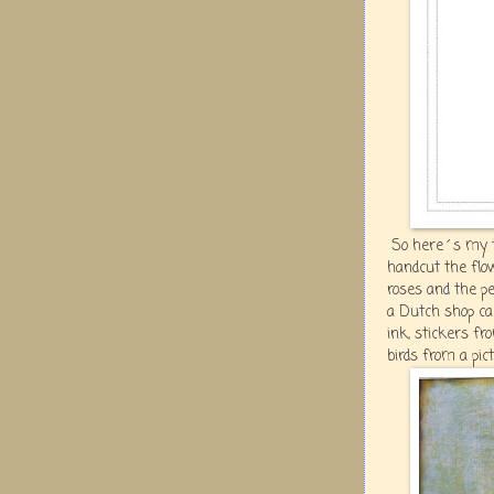
So here´s my ta
handcut the flo
roses and the pe
a Dutch shop ca
ink, stickers f
birds from a pic