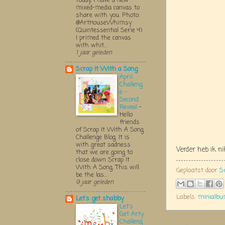
Today, I have a new
mixed-media canvas to
share with you. Photo:
@ArtHouseWhimsy
(Quintessential Serie 4)
I primed the canvas
with whit...
1 jaar geleden
Scrap It With a Song
April
Challeng
e -
Second
Reveal
-
Hello
friends
of Scrap It With A Song
Challenge Blog. It is
with great sadness
Verder heb ik n
that we are going to
close down Scrap It
With A Song. This will
Geplaatst door
S
be the las...
9 jaar geleden
Labels:
minialb
Let's get shabby
Let's
Get Arty
Challeng