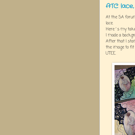
ATC lace,
At the SA forum
lace.
Here´s my take 
I made a backgr
After that I st
the image to fit
UTEE.