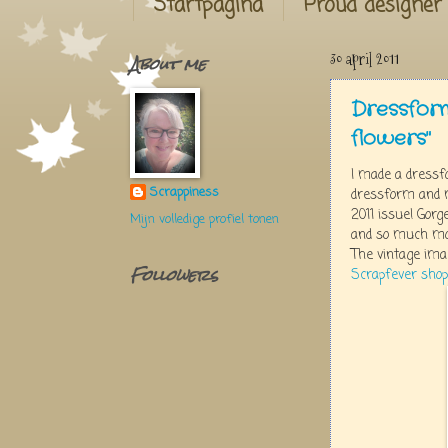
Startpagina
Proud designer
About me
30 april 2011
Dressform
flowers"
I made a dress
Scrappiness
dressform and m
2011 issue! Gorg
Mijn volledige profiel tonen
and so much more
The vintage imag
Followers
Scrapfever shop