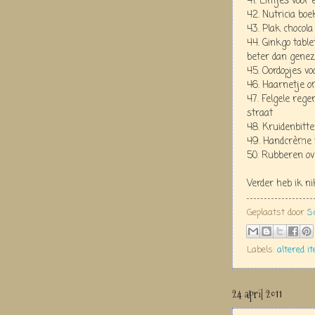
41. Lintjes voor
42. Nutricia boe
43. Plak chocola
44. Ginkgo tabl
beter dan gene
45. Oordopjes v
46. Haarnetje o
47. Felgele rege
straat
48. Kruidenbitte
49. Handcrème t
50. Rubberen ov
Verder heb ik n
Geplaatst door
S
Labels:
altered i
24 april 2011