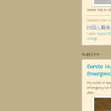
Verder heb ik n
Geplaatst door
S
Labels:
layout 12"
vintage
25 april 2011
Eerste H
Emergancy
My sister in la
emergancy kit w
older....