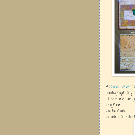
At
Scrapfever
th
photograph my ow
These are the go
Dagmar
Carla, Anita
Sandra, me (luck