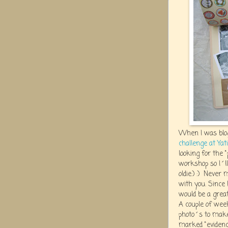
When I was blog
challenge at Yat
looking for the "
workshop so I´ll
oldie:) :) Never 
with you. Since 
would be a great
A couple of wee
photo´s to make 
marked "evidence"