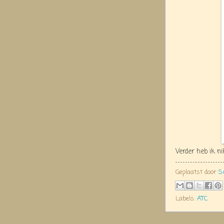
Verder heb ik n
Geplaatst door
S
Labels:
ATC