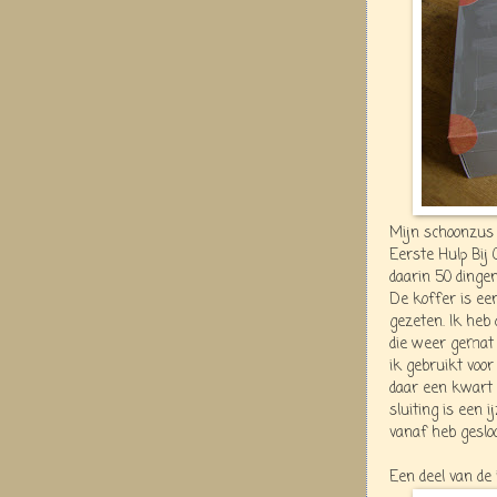
Mijn schoonzus
Eerste Hulp Bij
daarin 50 dingen
De koffer is ee
gezeten. Ik heb 
die weer gemat 
ik gebruikt voo
daar een kwart 
sluiting is een 
vanaf heb gesloo
Een deel van de 