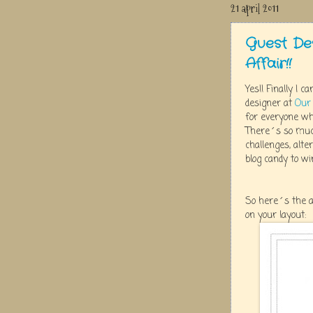
21 april 2011
Guest De
Affair!!
Yes!! Finally I c
designer at
Our 
for everyone who
There´s so much
challenges, alter
blog candy to wi
So here´s the ap
on your layout: