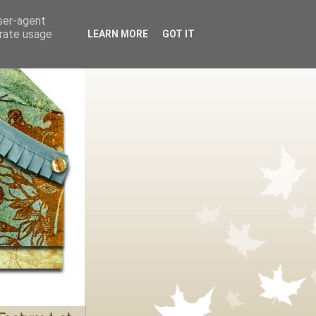
user-agent
erate usage
LEARN MORE
GOT IT