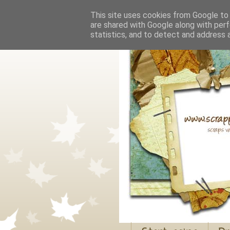
This site uses cookies from Google to d
are shared with Google along with perf
statistics, and to detect and address 