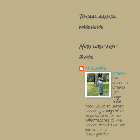
Totaal aantal
pageviews
Mijn lijst met
blogs
KITSCRAPS
Otterlo
-
We
waren in
Otterlo.
Een
dagje
maar
hoor. Laura en Jeroen
hadden gevraagd of we
langskwamen op hun
vakantieadres 😊 We
hadden bedacht dat we
dan wel eers...
5 uur geleden