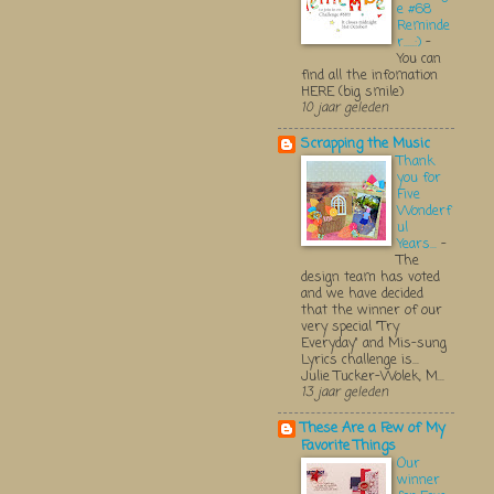
e #68
Reminde
r.....:)
-
You can
find all the infomation
HERE (big smile)
10 jaar geleden
Scrapping the Music
Thank
you for
Five
Wonderf
ul
Years...
-
The
design team has voted
and we have decided
that the winner of our
very special "Try
Everyday" and Mis-sung
Lyrics challenge is...
Julie Tucker-Wolek, M...
13 jaar geleden
These Are a Few of My
Favorite Things
Our
winner