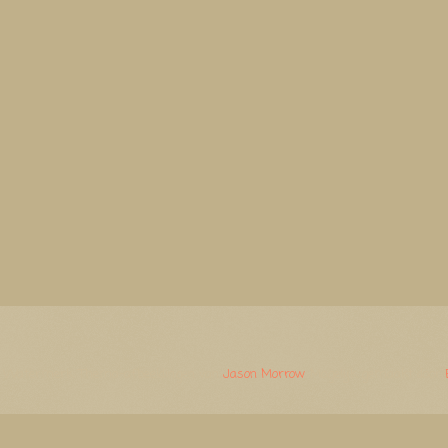
Watermerk. Thema-afbeeldingen van
Jason Morrow
. Mogelijk gemaakt door