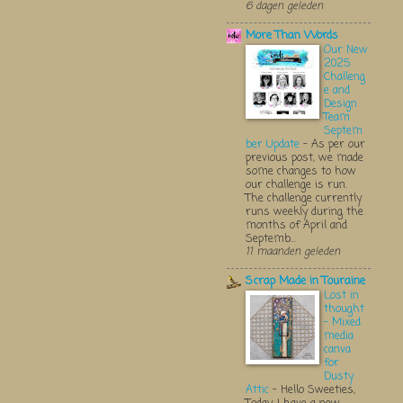
6 dagen geleden
More Than Words
Our New
2025
Challeng
e and
Design
Team
Septem
ber Update
-
As per our
previous post, we made
some changes to how
our challenge is run.
The challenge currently
runs weekly during the
months of April and
Septemb...
11 maanden geleden
Scrap Made in Touraine
Lost in
thought
- Mixed
media
canva
for
Dusty
Attic
-
Hello Sweeties,