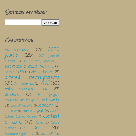
Search my blog
Categories
2020
#stayhomeecd
(18)
journal
(28)
2021 journal;
sidekick
(1)
2021 journal; sidekick;
(1)
2026 Prompts
(7)
2023
(1)
2024
(1)
60
(2)
About the sea
(5)
3d pen
(1)
altered items/projects
(81)
ATC
(39)
Art Journal
(2)
baby keepsakes box
(23)
Bellaluna
(5)
big project;
boekkaartje
scraptacular design;
(1)
(4)
Boxfolding
(2)
book of wisdom
(1)
canvas layout
(4)
bragbook
(1)
CAS
(1)
contest
Colors Combo Galore
(1)
or dare
(77)
Covid
(1)
Crops
De 100
(26)
planner
(1)
CSI
(1)
deck of me
DecemberHighlights;
(1)