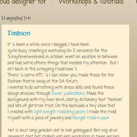
oud designer for
Workshops & Tutorials
23 augustus 2011
Fashion
It´s been a while since I blogged...I have been
quite busy creating a workshop (in 2 versions) for the
Scrapfeverweekend in october, went on vacation in between
and had some others things that needed my attention. But I
am back in the scrapping mood now :)
There´s some ATC´s I can show you, made these for the
Fashion theme swap at the SA forum.
I wanted to do something with dress dolls and found these
design dresses through
Dover publications
. Made the
background with my new brick stamp, dictionary text "fashion"
and lots of glimmer mist. On the backside a tiny shoe that
I created with
light weight modelling paste
. I made the mold
myself with a piece of jewelry and
Ranger mold-n-pour
Het is best lang geleden dat ik heb geblogged! Ben erg druk
geweest met het maken van een workshop in twee versies