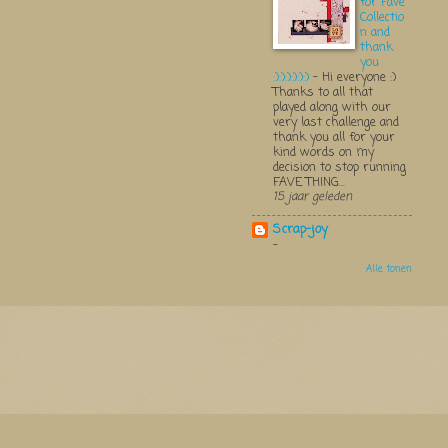
for Fave
Collectio
n and
thank
you
:):):):):):)
-
Hi everyone :)
Thanks to all that
played along with our
very last challenge and
thank you all for your
kind words on my
decision to stop running
FAVE THING...
15 jaar geleden
Scrap-joy
-
Alle tonen
Thema 