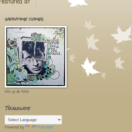
Featured at
showtime comes
klik op de foto!
Translate
Powered by
Translate