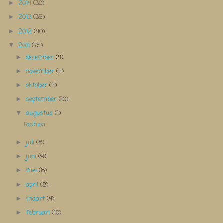
2014
(30)
►
2013
(35)
►
2012
(40)
►
2011
(75)
▼
december
(4)
►
november
(4)
►
oktober
(4)
►
september
(10)
►
augustus
(1)
▼
Fashion
juli
(8)
►
juni
(9)
►
mei
(6)
►
april
(8)
►
maart
(4)
►
februari
(10)
►