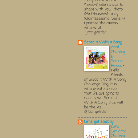
Today, I have a new
mixed-media canvas to
share with you. Photo:
@ArtHouseWhimsy
(Quintessential Serie 4)
I primed the canvas
with whit...
1 jaar geleden
Scrap It With a Song
April
Challeng
e -
Second
Reveal
-
Hello
friends
of Scrap It With A Song
Challenge Blog. It is
with great sadness
that we are going to
close down Scrap It
With A Song. This will
be the las...
9 jaar geleden
Let's get shabby
Let's
Get Arty
Challeng