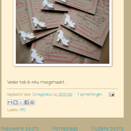
Verder heb ik niks meegemaakt...
Geplaatst door
Scrappiness
op
20:57:00
7 opmerkingen:
Labels:
ATC
Nieuwere posts
Homepage
Oudere posts