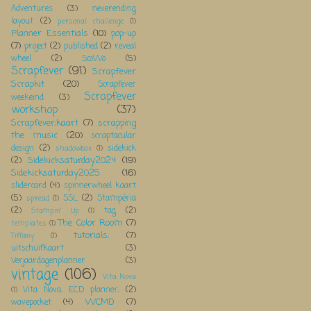
Adventures
(3)
neverending
layout
(2)
personal challenge
(1)
Planner Essentials
(10)
pop-up
(7)
project
(2)
published
(2)
reveal
wheel
(2)
ScoWo
(5)
Scrapfever
(91)
Scrapfever
Scrapkit
(20)
Scrapfever
Scrapfever
weekeind
(3)
workshop
(37)
Scrapfever;kaart
(7)
scrapping
the music
(20)
scraptacular
design
(2)
sidekick
shadowbox
(1)
Sidekicksaturday2024
(19)
(2)
Sidekicksaturday2025
(16)
slidercard
(4)
spinnerwheel kaart
(5)
SSL
(2)
Stampéria
spread
(1)
(2)
tag
(2)
Stampin' Up
(1)
The Color Room
(7)
templates
(1)
tutorials;
(7)
Tiffany
(1)
uitschuifkaart
(3)
Verjaardagenplanner
(3)
vintage
(106)
Vita Nova
Vita Nova; ECD planner;
(2)
(1)
WCMD
(7)
wavepocket
(4)