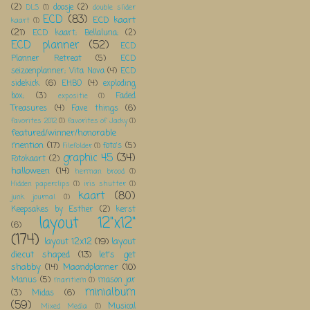
(2)
doosje
(2)
DLS
(1)
double slider
ECD
(83)
ECD kaart
kaart
(1)
(21)
ECD kaart; Bellaluna;
(2)
ECD planner
(52)
ECD
Planner Retreat
(5)
ECD
seizoenplanner; Vita Nova
(4)
ECD
sidekick
(6)
EHBO
(4)
exploding
box;
(3)
Faded
expositie
(1)
Treasures
(4)
Fave things
(6)
favorites 2012
(1)
favorites of Jacky
(1)
featured/winner/honorable
mention
(17)
foto's
(5)
Filefolder
(1)
graphic 45
(34)
Fotokaart
(2)
halloween
(14)
herman brood
(1)
Hidden paperclips
(1)
iris shutter
(1)
kaart
(80)
junk journal
(1)
Keepsakes by Esther
(2)
kerst
layout 12"x12"
(6)
(174)
layout 12x12
(19)
layout
diecut shaped
(13)
let's get
shabby
(14)
Maandplanner
(10)
Manus
(5)
mason jar
maritiem
(1)
minialbum
(3)
Midas
(6)
(59)
Musical
Mixed Media
(1)