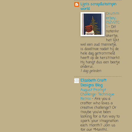
Lijn's scrap&stampin
world
Drumm
erboy....
(52WTC
)
-
Dit
notenkr
akertje,
het lijkt
wel een oud mannetje,
is doodmoe nadat hij de
hele dag getrommeld
heeft op de kerstmarkt.
Hij hangt dus een beetje
onderui...
1 dag geleden
Elizabeth Craft
Designs Blog
August Prompt
Challenge- Technique
Remix
-
Are you a
crafter who loves a
creative challenge? Or
maybe you’ve been
looking for a fun way to
spark your imagination
each month? Join us
for our *Monthl...