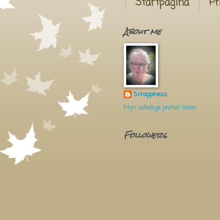
Startpagina
Pr
About me
Scrappiness
Mijn volledige profiel tonen
Followers