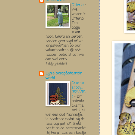
KITSCRAPS
Otterlo
-
We
waren in
Otterlo.
Een
dagje
maar
hoor. Laura en Jeroen
hadden gevraagd of we
langskwamen op hun
vakantieadres 😊 We
hadden bedacht dat we
dan wel eers...
1 dag geleden
Lijn's scrap&stampin
world
Drumm
erboy....
(52WTC
)
-
Dit
notenkr
akertje,
het lijkt
wel een oud mannetje,
is doodmoe nadat hij de
hele dag getrommeld
heeft op de kerstmarkt.
Hij hangt dus een beetje