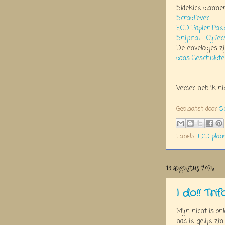
Sidekick plann
Scrapfever
ECD Papier Pakk
Snijmal – Cijfer
De envelopjes 
pons Geschulpte
Verder heb ik n
Geplaatst door
S
Labels:
ECD plan
19 augustus 2025
I do!! Trif
Mijn nicht is on
had ik gelijk zi