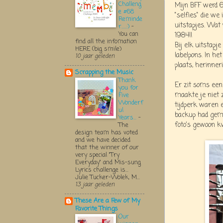
Challeng
Mijn BFF werd 6
e #68
"selfies" die we
Reminde
uitstapjes. Wat
r.....:)
-
You can
1984!!
find all the infomation
Bij elk uitstapj
HERE (big smile)
labelpons. In he
10 jaar geleden
plaats, herinne
Scrapping the Music
Thank
Er zit soms een
you for
maakte je niet z
Five
Wonderf
tijdperk waren e
ul
backup had gema
Years...
-
foto's gewoon k
The
design team has voted
and we have decided
that the winner of our
very special "Try
Everyday" and Mis-sung
Lyrics challenge is...
Julie Tucker-Wolek, M...
13 jaar geleden
These Are a Few of My
Favorite Things
Our