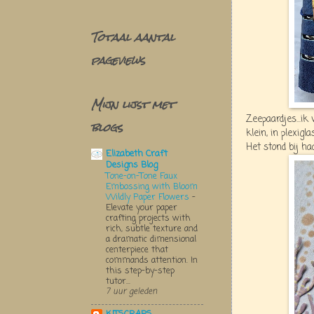
Totaal aantal
pageviews
Mijn lijst met
Zeepaardjes...ik
blogs
klein, in plexig
Het stond bij ha
Elizabeth Craft
Designs Blog
Tone-on-Tone Faux
Embossing with Bloom
Wildly Paper Flowers
-
Elevate your paper
crafting projects with
rich, subtle texture and
a dramatic dimensional
centerpiece that
commands attention. In
this step-by-step
tutor...
7 uur geleden