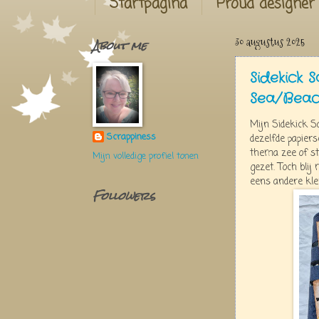
Startpagina
Proud designer
About me
30 augustus 2025
Sidekick 
Sea/Beac
Mijn Sidekick S
Scrappiness
dezelfde papier
thema zee of st
Mijn volledige profiel tonen
gezet. Toch blij
eens andere kle
Followers