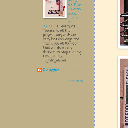
winner
for Fave
Collectio
n and
thank
you
:):):):):):)
-
Hi everyone :)
Thanks to all that
played along with our
very last challenge and
thank you all for your
kind words on my
decision to stop running
FAVE THING...
15 jaar geleden
Scrap-joy
-
Alle tonen