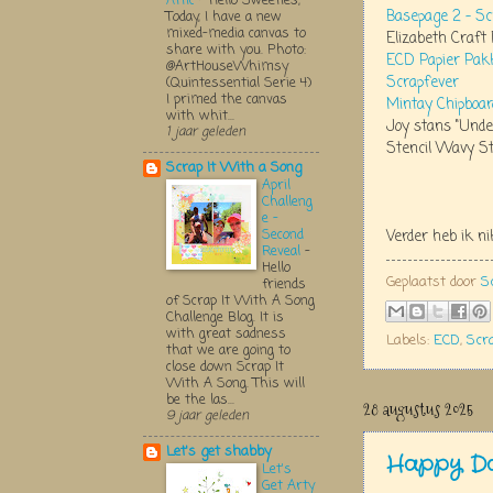
Attic
-
Hello Sweeties,
Basepage 2 – Sc
Today, I have a new
mixed-media canvas to
Elizabeth Craf
share with you. Photo:
ECD Papier Pakk
@ArtHouseWhimsy
Scrapfever
(Quintessential Serie 4)
I primed the canvas
Mintay Chipboar
with whit...
Joy stans "Und
1 jaar geleden
Stencil Wavy S
Scrap It With a Song
April
Challeng
e -
Second
Verder heb ik n
Reveal
-
Hello
Geplaatst door
S
friends
of Scrap It With A Song
Challenge Blog. It is
with great sadness
Labels:
ECD
,
Scr
that we are going to
close down Scrap It
With A Song. This will
be the las...
28 augustus 2025
9 jaar geleden
Let's get shabby
Happy Da
Let's
Get Arty