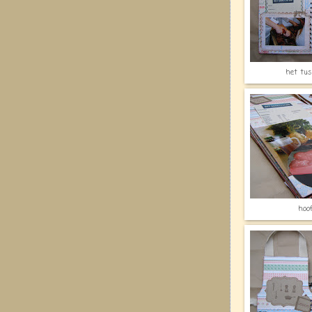
het tus
hoo