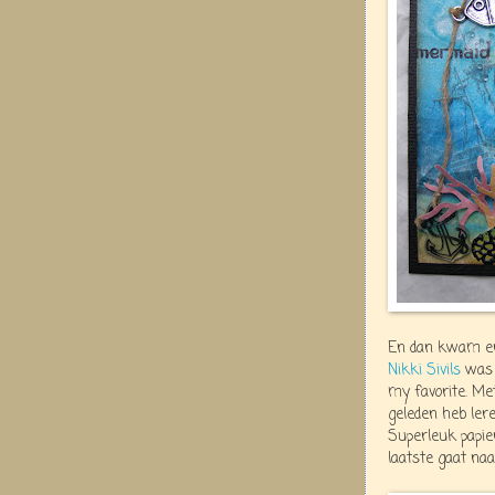
En dan kwam er 
Nikki Sivils
was 
my favorite. Met
geleden heb ler
Superleuk papie
laatste gaat na