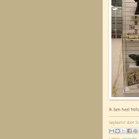
Ik ben heel trot
Geplaatst door
S