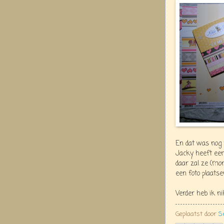
En dat was nog 
Jacky heeft een
daar zal ze (mo
een foto plaatse
Verder heb ik n
Geplaatst door
S