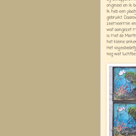
origineel en ik 
Ik heb een plaa
gebruikt. Daaro
zeemeermin en 
wat aangezet me
is met de Mart
het kleine anker
Het visjesbedelt
nog wat luchtbe