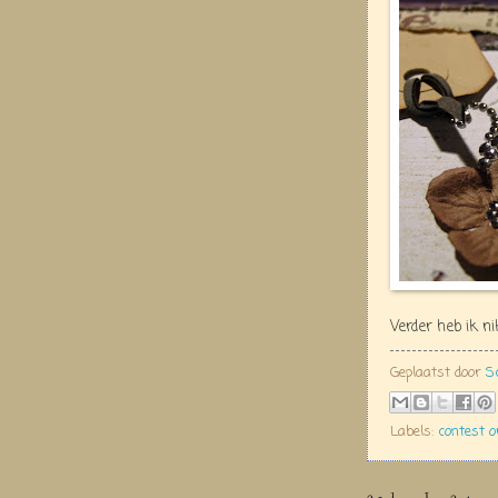
Verder heb ik n
Geplaatst door
S
Labels:
contest o