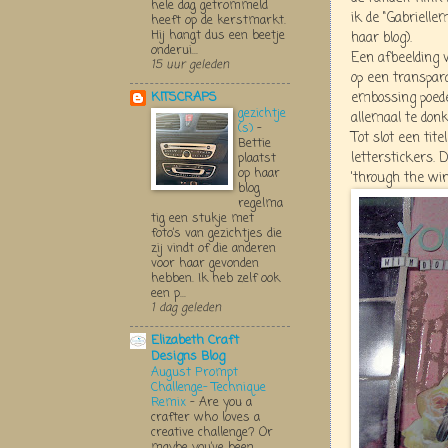
hele dag getrommeld
ik de "Gabrielle
heeft op de kerstmarkt.
Hij hangt dus een beetje
haar blog).
onderui...
Een afbeelding 
15 uur geleden
op een transpar
embossing poede
KITSCRAPS
gezichtje
allemaal te donk
(s)
-
Tot slot een tit
Bettie
letterstickers. 
plaatst
op haar
'through the wi
blog
regelma
tig een stukje met
foto’s van gezichtjes die
zij vindt of die anderen
voor haar gevonden
hebben. Ik heb zelf ook
een p...
1 dag geleden
Elizabeth Craft
Designs Blog
August Prompt
Challenge- Technique
Remix
-
Are you a
crafter who loves a
creative challenge? Or
maybe you’ve been