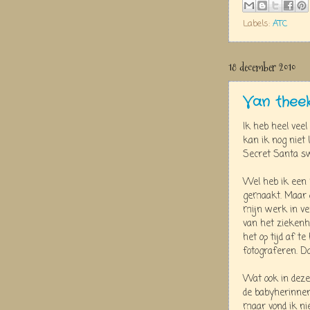
Labels:
ATC
18 december 2010
Van theek
Ik heb heel vee
kan ik nog nie
Secret Santa sw
Wel heb ik een
gemaakt. Maar d
mijn werk in v
van het ziekenh
het op tijd af 
fotograferen. D
Wat ook in deze
de babyherinner
maar vond ik nie