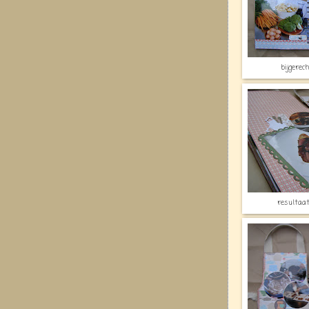
bijgerec
resultaa