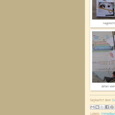
nagerech
detail voo
Geplaatst door
S
Labels:
minialb