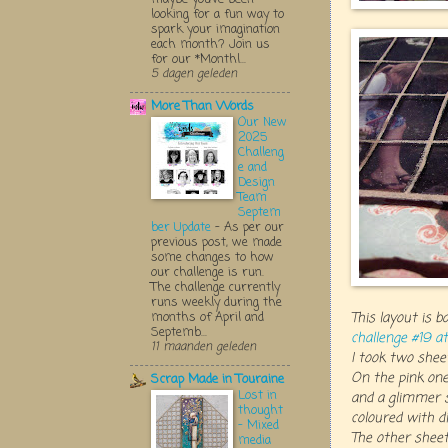
looking for a fun way to
spark your imagination
each month? Join us
for our *Monthl...
5 dagen geleden
More Than Words
Our New
2025
Challeng
e and
Design
Team
Septem
ber Update
-
As per our
previous post, we made
some changes to how
our challenge is run.
The challenge currently
runs weekly during the
months of April and
This layout is 
Septemb...
challenge #19 a
11 maanden geleden
I took two sheet
On the pink one
Scrap Made in Touraine
Lost in
and a glimmer sc
thought
coloured with di
- Mixed
The other sheet
media