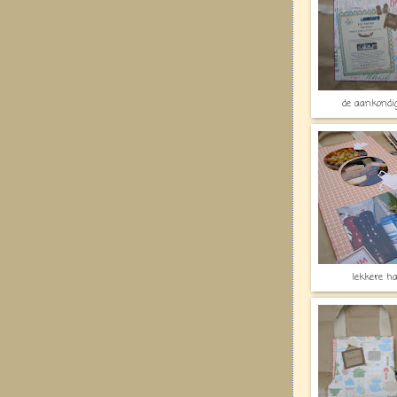
de aankondig
lekkere h