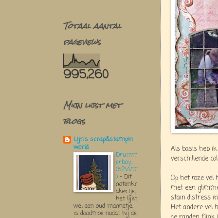
Totaal aantal
pageviews
995,260
Mijn lijst met
blogs
Lijn's scrap&stampin
world
Als basis heb i
Drumm
verschillende col
erboy....
(52WTC
)
-
Dit
Op het roze vel
notenkr
met een glimme
akertje,
stain distress i
het lijkt
wel een oud mannetje,
Het andere vel 
is doodmoe nadat hij de
de randen flink 