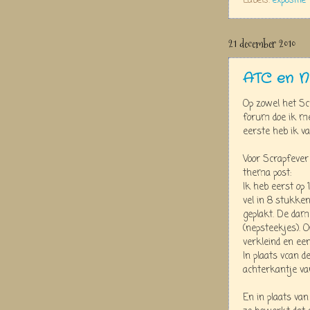
Labels:
expositie
21 december 2010
ATC en Ni
Op zowel het S
forum doe ik m
eerste heb ik v
Voor Scrapfeve
thema post:
Ik heb eerst op 
vel in 8 stukke
geplakt. De dam
(nepsteekjes). 
verkleind en een
In plaats vcan 
achterkantje va
En in plaats van