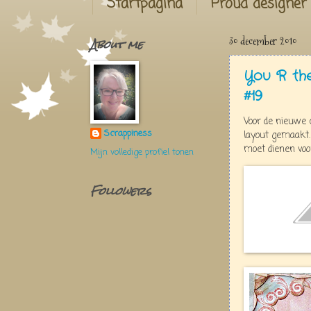
Startpagina
Proud designer
About me
30 december 2010
You R th
#19
Voor de nieuwe 
Scrappiness
layout gemaakt. 
moet dienen voor
Mijn volledige profiel tonen
Followers