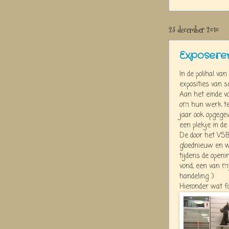
23 december 2010
Exposere
In de polihal va
exposities van s
Aan het einde v
om hun werk te
jaar ook opgege
een plekje in de 
De door het VSB
gloednieuw en w
tijdens de openi
vond, een van 
handeling :)
Hieronder wat fot