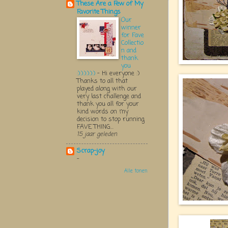
These Are a Few of My
Favorite Things
Our
winner
for Fave
Collectio
n and
thank
you
:):):):):):)
-
Hi everyone :)
Thanks to all that
played along with our
very last challenge and
thank you all for your
kind words on my
decision to stop running
FAVE THING...
15 jaar geleden
Scrap-joy
-
Alle tonen