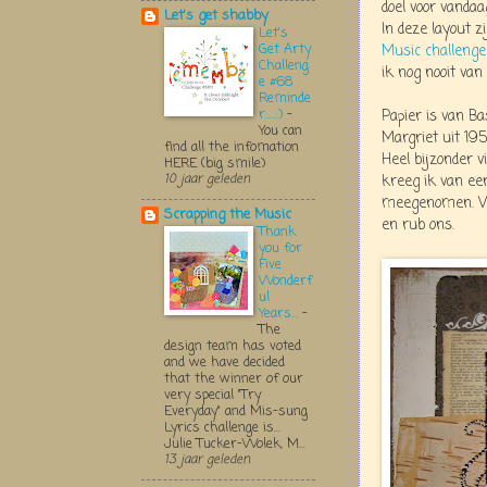
doel voor vandaa
Let's get shabby
In deze layout 
Let's
Get Arty
Music challenge
Challeng
ik nog nooit van
e #68
Reminde
r.....:)
-
Papier is van Ba
You can
Margriet uit 195
find all the infomation
Heel bijzonder v
HERE (big smile)
10 jaar geleden
kreeg ik van een
meegenomen. Ver
Scrapping the Music
en rub ons.
Thank
you for
Five
Wonderf
ul
Years...
-
The
design team has voted
and we have decided
that the winner of our
very special "Try
Everyday" and Mis-sung
Lyrics challenge is...
Julie Tucker-Wolek, M...
13 jaar geleden