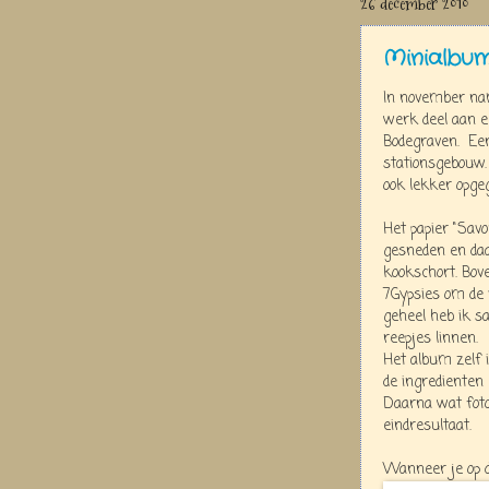
26 december 2010
Minialbum
In november nam
werk deel aan 
Bodegraven. Een
stationsgebouw.
ook lekker opge
Het papier "Savo
gesneden en da
kookschort. Bov
7Gypsies om de 
geheel heb ik s
reepjes linnen.
Het album zelf 
de ingredienten
Daarna wat foto
eindresultaat.
Wanneer je op de