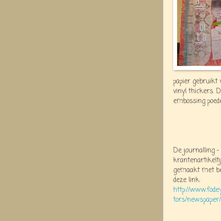
papier gebruikt
vinyl thickers. 
embossing poed
De journalling -
krantenartikeltj
gemaakt met be
deze link:
http://www.fode
tors/newspaper/