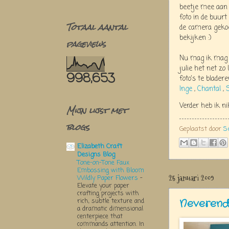
beetje mee aan h
foto in de buur
Totaal aantal
de camera gekoc
bekijken :)
pageviews
Nu mag ik mag d
julie het net zo
998,653
foto's te blade
Inge
,
Chantal
,
Verder heb ik n
Mijn lijst met
blogs
Geplaatst door
S
Elizabeth Craft
Designs Blog
Tone-on-Tone Faux
Embossing with Bloom
25 januari 2009
Wildly Paper Flowers
-
Elevate your paper
crafting projects with
Neverend
rich, subtle texture and
a dramatic dimensional
centerpiece that
commands attention. In