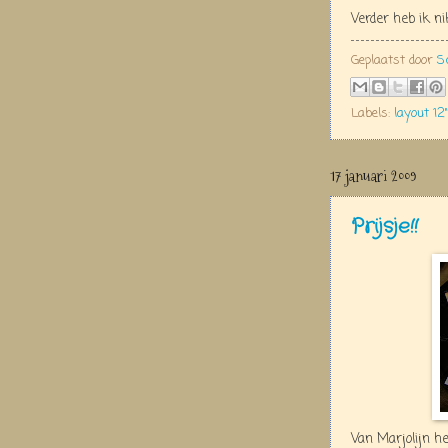
Verder heb ik n
Geplaatst door
S
Labels:
layout 12"
17 januari 2009
Prijsje!!
Van Marjolijn he