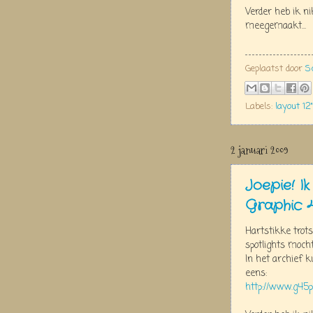
Verder heb ik ni
meegemaakt...
Geplaatst door
S
Labels:
layout 12"
2 januari 2009
Joepie! Ik
Graphic 
Hartstikke trot
spotlights mocht 
In het archief k
eens:
http://www.g45p