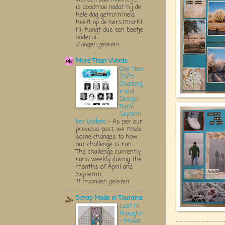
is doodmoe nadat hij de
hele dag getrommeld
heeft op de kerstmarkt.
Hij hangt dus een beetje
onderui...
2 dagen geleden
More Than Words
Our New
2025
Challeng
e and
Design
Team
Septem
ber Update
-
As per our
previous post, we made
some changes to how
our challenge is run.
The challenge currently
runs weekly during the
months of April and
Septemb...
11 maanden geleden
Scrap Made in Touraine
Lost in
thought
- Mixed