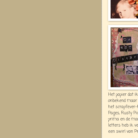
Het papier dat i
onbekend maar pr
het scrapfever-
Pages, Rusty Pi
prima en de moo
letters heb ik v
een swirl van P