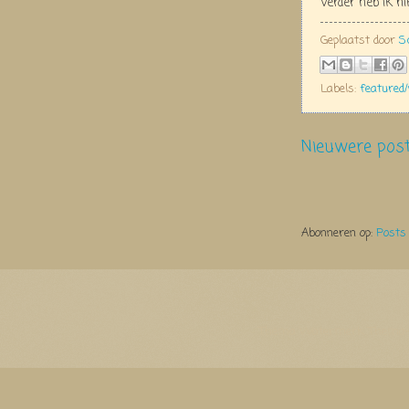
Verder heb ik 
Geplaatst door
S
Labels:
featured
Nieuwere pos
Abonneren op:
Posts
Thema Watermerk. Thema-a