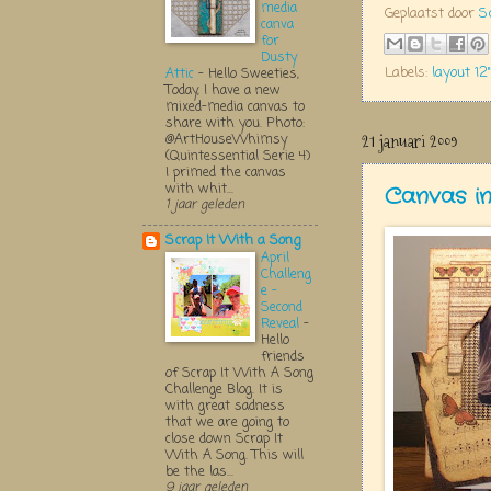
media
Geplaatst door
S
canva
for
Dusty
Labels:
layout 12"
Attic
-
Hello Sweeties,
Today, I have a new
mixed-media canvas to
share with you. Photo:
21 januari 2009
@ArtHouseWhimsy
(Quintessential Serie 4)
I primed the canvas
with whit...
Canvas in 
1 jaar geleden
Scrap It With a Song
April
Challeng
e -
Second
Reveal
-
Hello
friends
of Scrap It With A Song
Challenge Blog. It is
with great sadness
that we are going to
close down Scrap It
With A Song. This will
be the las...
9 jaar geleden