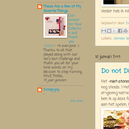
These Are a Few of My
Verder heb ik n
Favorite Things
Our
winner
Geplaatst door
S
for Fave
Collectio
n and
thank
Labels:
canvas l
you
:):):):):):)
-
Hi everyone :)
Thanks to all that
played along with our
18 januari 2009
very last challenge and
thank you all for your
kind words on my
Do not Di
decision to stop running
FAVE THING...
15 jaar geleden
Het
-niet-store
nog steeds :) 
Scrap-joy
omgeving nameli
-
ben ik op deze f
Alle tonen
aan het spelen,