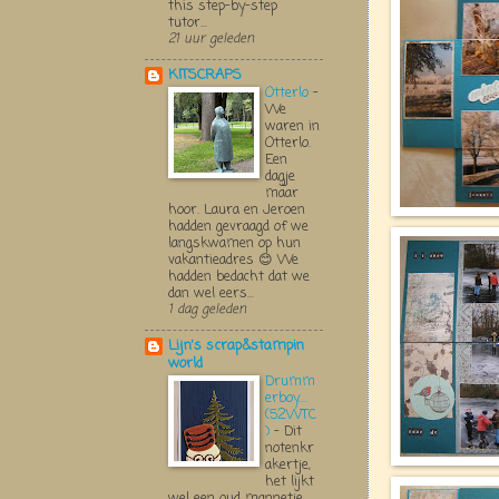
this step-by-step
tutor...
21 uur geleden
KITSCRAPS
Otterlo
-
We
waren in
Otterlo.
Een
dagje
maar
hoor. Laura en Jeroen
hadden gevraagd of we
langskwamen op hun
vakantieadres 😊 We
hadden bedacht dat we
dan wel eers...
1 dag geleden
Lijn's scrap&stampin
world
Drumm
erboy....
(52WTC
)
-
Dit
notenkr
akertje,
het lijkt
wel een oud mannetje,