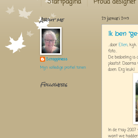
Startpagina
Proud designer
About me
29 januari 2009
Ik ben "g
...door
Ellen
, kij
foto...
De bedoeling is 
Scrappiness
plaatst. Daarna
Mijn volledige profiel tonen
doen. Erg leuk!
Followers
In de map 2007 
want we hadden