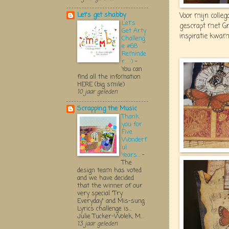
Let's get shabby
Voor mijn colleg
Let's
gescrapt met Gr
Get Arty
inspiratie kwa
Challeng
e #68
Reminde
r.....:)
-
You can
find all the infomation
HERE (big smile)
10 jaar geleden
Scrapping the Music
Thank
you for
Five
Wonderf
ul
Years...
-
The
design team has voted
and we have decided
that the winner of our
very special "Try
Everyday" and Mis-sung
Lyrics challenge is...
Julie Tucker-Wolek, M...
13 jaar geleden