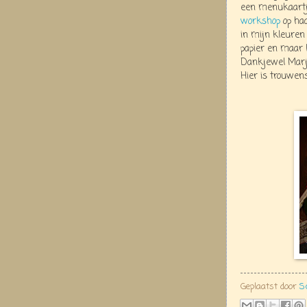
een menukaartj
workshop
op haa
in mijn kleuren
papier en maar 
Dankjewel Marjol
Hier is trouwen
Geplaatst door
S