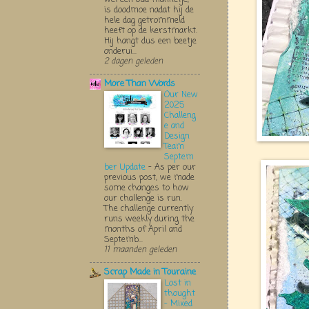
is doodmoe nadat hij de
hele dag getrommeld
heeft op de kerstmarkt.
Hij hangt dus een beetje
onderui...
2 dagen geleden
More Than Words
Our New
2025
Challeng
e and
Design
Team
Septem
ber Update
-
As per our
previous post, we made
some changes to how
our challenge is run.
The challenge currently
runs weekly during the
months of April and
Septemb...
11 maanden geleden
Scrap Made in Touraine
Lost in
thought
- Mixed