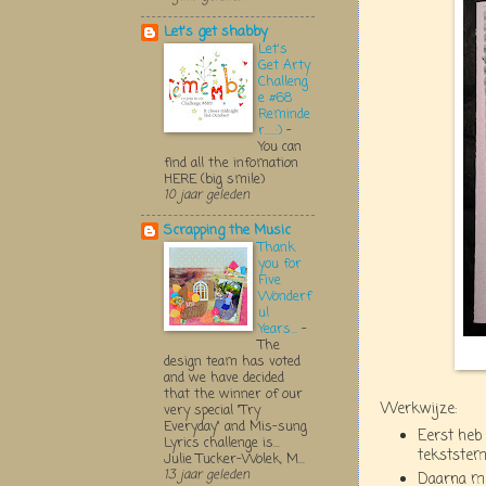
Let's get shabby
Let's
Get Arty
Challeng
e #68
Reminde
r.....:)
-
You can
find all the infomation
HERE (big smile)
10 jaar geleden
Scrapping the Music
Thank
you for
Five
Wonderf
ul
Years...
-
The
design team has voted
and we have decided
that the winner of our
Werkwijze:
very special "Try
Everyday" and Mis-sung
Eerst heb 
Lyrics challenge is...
tekststem
Julie Tucker-Wolek, M...
13 jaar geleden
Daarna me