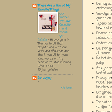
De nog nat
These Are a Few of My
embossingp
Favorite Things
Vervolgens
Our
winner
groene en 
for Fave
Tijdens he
Collectio
bewerkt 
n and
thank
Daarna het
you
gemaakt is
:):):):):):)
-
Hi everyone :)
Ondertuss
Thanks to all that
played along with our
De stansj
very last challenge and
glimmerm
thank you all for your
Na het dro
kind words on my
decision to stop running
podge
FAVE THING...
Stukjes va
15 jaar geleden
boeket zat
Daarop een
Scrap-joy
-
hulst, een
belletjes 
Alle tonen
Dit geheel
daarna me
Tot slot d
randjes m