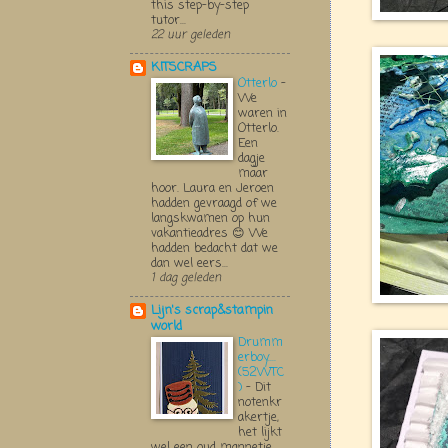
this step-by-step
tutor...
22 uur geleden
KITSCRAPS
Otterlo
-
We
waren in
Otterlo.
Een
dagje
maar
hoor. Laura en Jeroen
hadden gevraagd of we
langskwamen op hun
vakantieadres 😊 We
hadden bedacht dat we
dan wel eers...
1 dag geleden
Lijn's scrap&stampin
world
Drumm
erboy....
(52WTC
)
-
Dit
notenkr
akertje,
het lijkt
wel een oud mannetje,