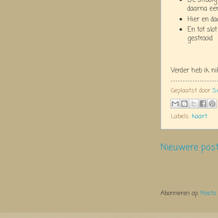
De strookj
daarna een
Hier en d
En tot slo
gestrooid
Verder heb ik n
Geplaatst door
S
Labels:
kaart
Nieuwere pos
Abonneren op:
Posts