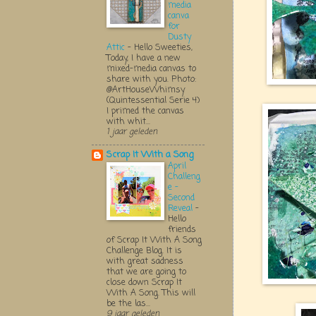
media
canva
for
Dusty
Attic
-
Hello Sweeties,
Today, I have a new
mixed-media canvas to
share with you. Photo:
@ArtHouseWhimsy
(Quintessential Serie 4)
I primed the canvas
with whit...
1 jaar geleden
Scrap It With a Song
April
Challeng
e -
Second
Reveal
-
Hello
friends
of Scrap It With A Song
Challenge Blog. It is
with great sadness
that we are going to
close down Scrap It
With A Song. This will
be the las...
9 jaar geleden