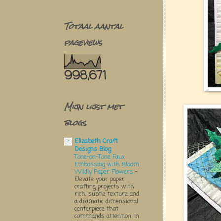
Totaal aantal
pageviews
998,671
Mijn lijst met
blogs
Elizabeth Craft
Designs Blog
Tone-on-Tone Faux
Embossing with Bloom
Wildly Paper Flowers
-
Elevate your paper
crafting projects with
rich, subtle texture and
a dramatic dimensional
centerpiece that
commands attention. In