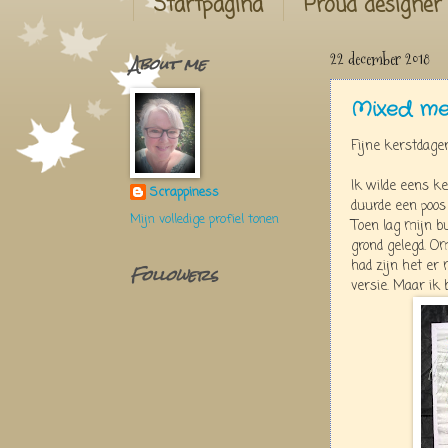
Startpagina
Proud designer
About me
22 december 2018
Mixed me
Fijne kerstdagen
Ik wilde eens 
Scrappiness
duurde een poos 
Mijn volledige profiel tonen
Toen lag mijn b
grond gelegd. Om
had zijn het er 
Followers
versie. Maar ik 