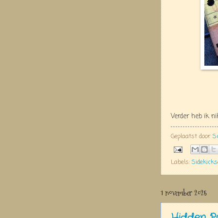
Verder heb ik n
Geplaatst door
S
Labels:
Sidekick
1 november 2025
Hidden P