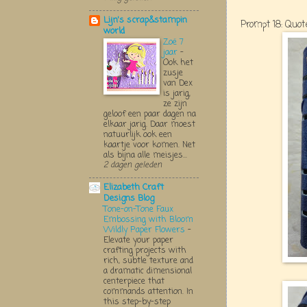
Lijn's scrap&stampin
Prompt 18: Quot
world
Zoë 7
jaar
-
Ook het
zusje
van Dex
is jarig,
ze zijn
geloof een paar dagen na
elkaar jarig. Daar moest
natuurlijk ook een
kaartje voor komen. Net
als bijna alle meisjes...
2 dagen geleden
Elizabeth Craft
Designs Blog
Tone-on-Tone Faux
Embossing with Bloom
Wildly Paper Flowers
-
Elevate your paper
crafting projects with
rich, subtle texture and
a dramatic dimensional
centerpiece that
commands attention. In
this step-by-step