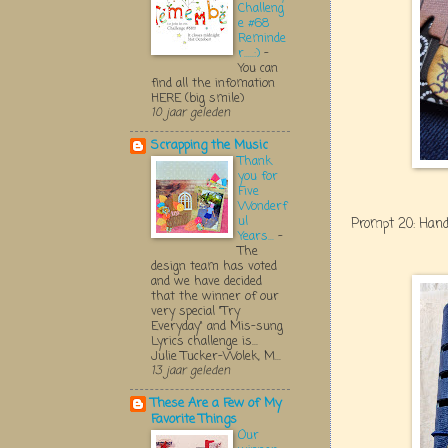
Challeng
e #68
Reminde
r.....:)
-
You can
find all the infomation
HERE (big smile)
10 jaar geleden
Scrapping the Music
Thank
you for
Five
Wonderf
ul
Prompt 20: Hand
Years...
-
The
design team has voted
and we have decided
that the winner of our
very special "Try
Everyday" and Mis-sung
Lyrics challenge is...
Julie Tucker-Wolek, M...
13 jaar geleden
These Are a Few of My
Favorite Things
Our