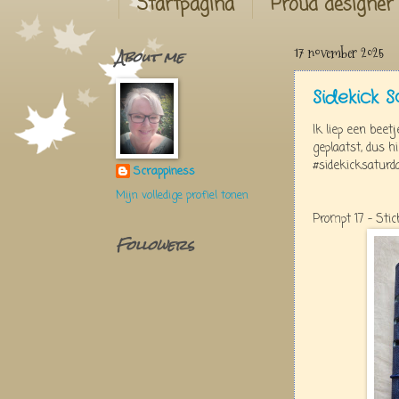
Startpagina
Proud designer
About me
17 november 2025
Sidekick 
Ik liep een bee
geplaatst, dus h
#sidekicksaturd
Scrappiness
Mijn volledige profiel tonen
Prompt 17 - Stic
Followers