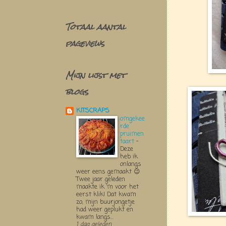
Totaal aantal
pageviews
Mijn lijst met
blogs
KITSCRAPS
omgekee
rde
pruimen
taart
-
Deze
heb ik
onlangs
weer eens gemaakt 😉
Twee jaar geleden
maakte ik ‘m voor het
eerst klik! Dat kwam
zo, mijn buurjongetje
had weer geplukt en
kwam langs...
1 dag geleden