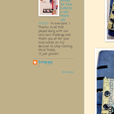
winner
for Fave
Collectio
n and
thank
you
:):):):):):)
-
Hi everyone :)
Thanks to all that
played along with our
very last challenge and
thank you all for your
kind words on my
decision to stop running
FAVE THING...
15 jaar geleden
Scrap-joy
-
Alle tonen