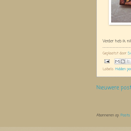
Verder heb ik n
Geplaatst door
S
Labels:
Hidden pa
Nieuwere pos
Abonneren op:
Posts