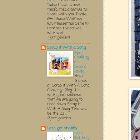
Attic
-
Hello Sweeties,
Today, I have a new
mixed-media canvas to
share with you. Photo:
@ArtHouseWhimsy
(Quintessential Serie 4)
I primed the canvas
with whit...
1 jaar geleden
Scrap It With a Song
April
Challeng
e -
Second
Reveal
-
Hello
friends
of Scrap It With A Song
Challenge Blog. It is
with great sadness
that we are going to
close down Scrap It
With A Song. This will
be the las...
9 jaar geleden
Let's get shabby
Let's
Get Arty