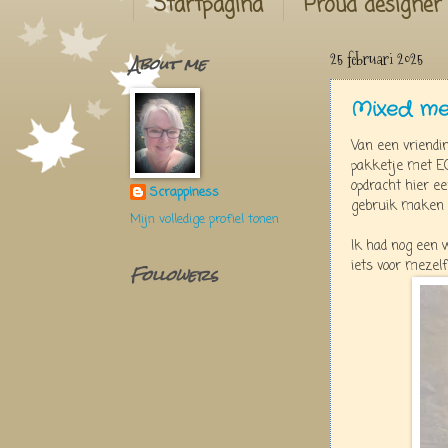
Startpagina
Proud designer
About me
25 februari 2025
Mixed me
Van een vriendi
pakketje met EC
opdracht hier e
Scrappiness
gebruik maken v
Mijn volledige profiel tonen
Ik had nog een 
iets voor mezel
Followers