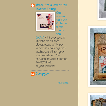
These Are a Few of My
Favorite Things
Our
winner
for Fave
Collectio
n and
thank
you
:):):):):):)
-
Hi everyone :)
Thanks to all that
played along with our
very last challenge and
thank you all for your
kind words on my
decision to stop running
FAVE THING...
15 jaar geleden
Scrap-joy
-
Alle tonen