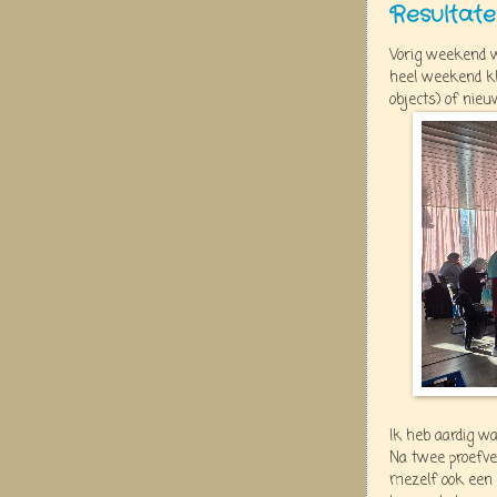
Resultat
Vorig weekend 
heel weekend kl
objects) of nie
Ik heb aardig wa
Na twee proefve
mezelf ook een