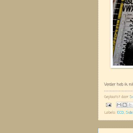
Verder heb ik n
Geplaatst door
S
Labels:
ECD
,
Sid