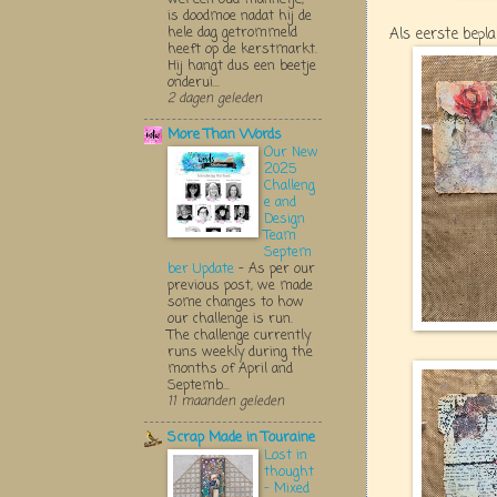
is doodmoe nadat hij de
hele dag getrommeld
Als eerste bepla
heeft op de kerstmarkt.
Hij hangt dus een beetje
onderui...
2 dagen geleden
More Than Words
Our New
2025
Challeng
e and
Design
Team
Septem
ber Update
-
As per our
previous post, we made
some changes to how
our challenge is run.
The challenge currently
runs weekly during the
months of April and
Septemb...
11 maanden geleden
Scrap Made in Touraine
Lost in
thought
- Mixed