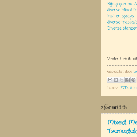
Rijstpapier o.a. 
diverse Mixed m
Inkt en sprays
diverse masks/s
Diverse stanzen
Verder heb ik n
Geplaatst door
S
Labels:
ECD
,
min
9 februari 2025
Mixed Me
Tzanadak