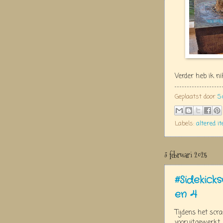
Verder heb ik n
Geplaatst door
S
Labels:
altered i
3 februari 2025
#Sidekick
en 4
Tijdens het scr
vooruitgewerkt.