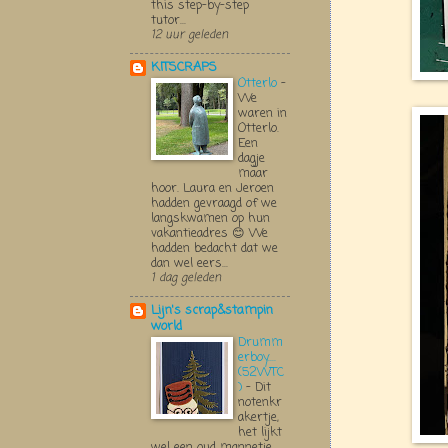
this step-by-step
tutor...
12 uur geleden
KITSCRAPS
Otterlo
-
We
waren in
Otterlo.
Een
dagje
maar
hoor. Laura en Jeroen
hadden gevraagd of we
langskwamen op hun
vakantieadres 😊 We
hadden bedacht dat we
dan wel eers...
1 dag geleden
Lijn's scrap&stampin
world
Drumm
erboy....
(52WTC
)
-
Dit
notenkr
akertje,
het lijkt
wel een oud mannetje,