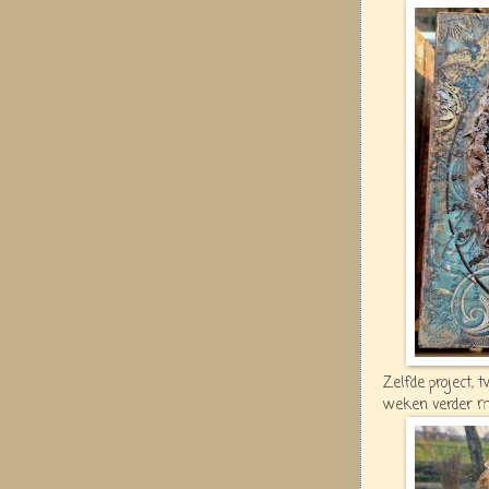
Zelfde project, 
weken verder me