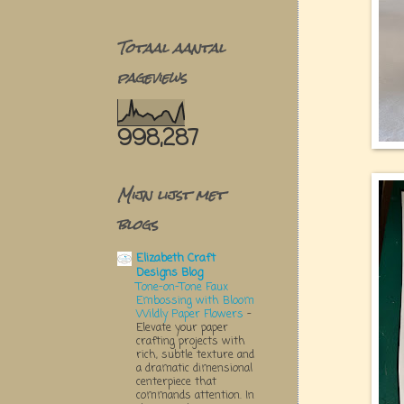
Totaal aantal
pageviews
998,287
Mijn lijst met
blogs
Elizabeth Craft
Designs Blog
Tone-on-Tone Faux
Embossing with Bloom
Wildly Paper Flowers
-
Elevate your paper
crafting projects with
rich, subtle texture and
a dramatic dimensional
centerpiece that
commands attention. In