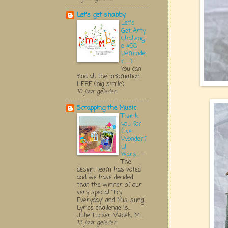
Let's get shabby
Let's
Get Arty
Challeng
e #68
Reminde
r.....:)
-
You can
find all the infomation
HERE (big smile)
10 jaar geleden
Scrapping the Music
Thank
you for
Five
Wonderf
ul
Years...
-
The
design team has voted
and we have decided
that the winner of our
very special "Try
Everyday" and Mis-sung
Lyrics challenge is...
Julie Tucker-Wolek, M...
13 jaar geleden