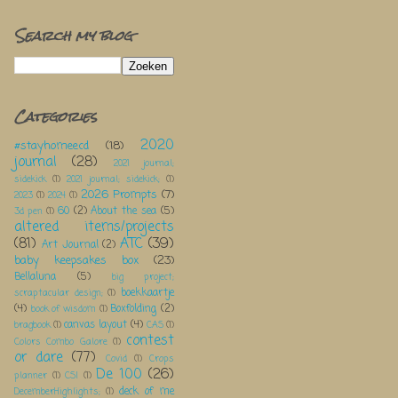
Search my blog
Categories
2020
#stayhomeecd
(18)
journal
(28)
2021 journal;
sidekick
(1)
2021 journal; sidekick;
(1)
2026 Prompts
(7)
2023
(1)
2024
(1)
60
(2)
About the sea
(5)
3d pen
(1)
altered items/projects
(81)
ATC
(39)
Art Journal
(2)
baby keepsakes box
(23)
Bellaluna
(5)
big project;
boekkaartje
scraptacular design;
(1)
(4)
Boxfolding
(2)
book of wisdom
(1)
canvas layout
(4)
bragbook
(1)
CAS
(1)
contest
Colors Combo Galore
(1)
or dare
(77)
Covid
(1)
Crops
De 100
(26)
planner
(1)
CSI
(1)
deck of me
DecemberHighlights;
(1)