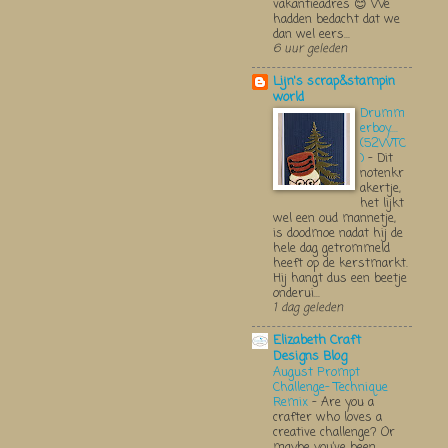
vakantieadres 😊 We
hadden bedacht dat we
dan wel eers...
6 uur geleden
Lijn's scrap&stampin
world
Drumm
erboy....
(52WTC
)
-
Dit
notenkr
akertje,
het lijkt
wel een oud mannetje,
is doodmoe nadat hij de
hele dag getrommeld
heeft op de kerstmarkt.
Hij hangt dus een beetje
onderui...
1 dag geleden
Elizabeth Craft
Designs Blog
August Prompt
Challenge- Technique
Remix
-
Are you a
crafter who loves a
creative challenge? Or
maybe you’ve been