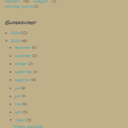
websters
(15)
woodgrain
(2)
workshop_tutorial
(3)
Blogarchief
2026
(22)
►
2025
(46)
▼
december
(5)
►
november
(2)
►
oktober
(2)
►
september
(1)
►
augustus
(6)
►
juli
(9)
►
juni
(1)
►
mei
(5)
►
april
(5)
►
maart
(3)
▼
Tiffany workshop