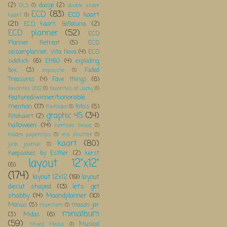
(2)
doosje
(2)
DLS
(1)
double slider
ECD
(83)
ECD kaart
kaart
(1)
(21)
ECD kaart; Bellaluna;
(2)
ECD planner
(52)
ECD
Planner Retreat
(5)
ECD
seizoenplanner; Vita Nova
(4)
ECD
sidekick
(6)
EHBO
(4)
exploding
box;
(3)
Faded
expositie
(1)
Treasures
(4)
Fave things
(6)
favorites 2012
(1)
favorites of Jacky
(1)
featured/winner/honorable
mention
(17)
foto's
(5)
Filefolder
(1)
graphic 45
(34)
Fotokaart
(2)
halloween
(14)
herman brood
(1)
Hidden paperclips
(1)
iris shutter
(1)
kaart
(80)
junk journal
(1)
Keepsakes by Esther
(2)
kerst
layout 12"x12"
(6)
(174)
layout 12x12
(19)
layout
diecut shaped
(13)
let's get
shabby
(14)
Maandplanner
(10)
Manus
(5)
mason jar
maritiem
(1)
minialbum
(3)
Midas
(6)
(59)
Musical
Mixed Media
(1)