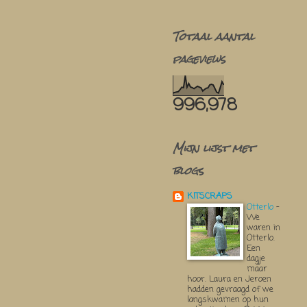
Totaal aantal
pageviews
996,978
Mijn lijst met
blogs
KITSCRAPS
Otterlo
-
We
waren in
Otterlo.
Een
dagje
maar
hoor. Laura en Jeroen
hadden gevraagd of we
langskwamen op hun