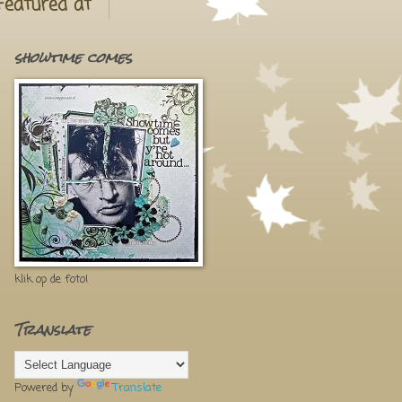
Featured at
showtime comes
klik op de foto!
Translate
Powered by
Translate