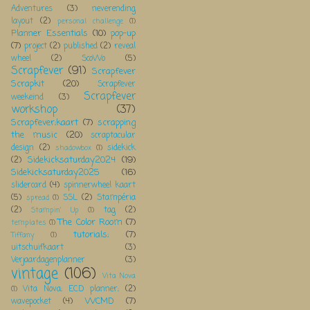
Adventures
(3)
neverending
layout
(2)
personal challenge
(1)
Planner Essentials
(10)
pop-up
(7)
project
(2)
published
(2)
reveal
wheel
(2)
ScoWo
(5)
Scrapfever
(91)
Scrapfever
Scrapkit
(20)
Scrapfever
Scrapfever
weekeind
(3)
workshop
(37)
Scrapfever;kaart
(7)
scrapping
the music
(20)
scraptacular
design
(2)
sidekick
shadowbox
(1)
Sidekicksaturday2024
(19)
(2)
Sidekicksaturday2025
(16)
slidercard
(4)
spinnerwheel kaart
(5)
SSL
(2)
Stampéria
spread
(1)
(2)
tag
(2)
Stampin' Up
(1)
The Color Room
(7)
templates
(1)
tutorials;
(7)
Tiffany
(1)
uitschuifkaart
(3)
Verjaardagenplanner
(3)
vintage
(106)
Vita Nova
Vita Nova; ECD planner;
(2)
(1)
WCMD
(7)
wavepocket
(4)