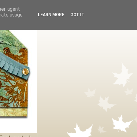
user-agent
erate usage
LEARN MORE
GOT IT