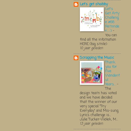
Let's get shabby
Let's
Get Arty
Challeng
e #68
Reminde
r.....:)
-
You can
find all the infomation
HERE (big smile)
10 jaar geleden
Scrapping the Music
Thank
you for
Five
Wonderf
ul
Years...
-
The
design team has voted
and we have decided
that the winner of our
very special "Try
Everyday" and Mis-sung
Lyrics challenge is...
Julie Tucker-Wolek, M...
13 jaar geleden