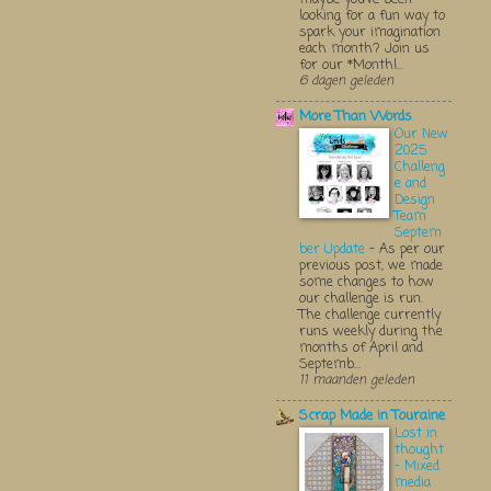
looking for a fun way to
spark your imagination
each month? Join us
for our *Monthl...
6 dagen geleden
More Than Words
Our New
2025
Challeng
e and
Design
Team
Septem
ber Update
-
As per our
previous post, we made
some changes to how
our challenge is run.
The challenge currently
runs weekly during the
months of April and
Septemb...
11 maanden geleden
Scrap Made in Touraine
Lost in
thought
- Mixed
media