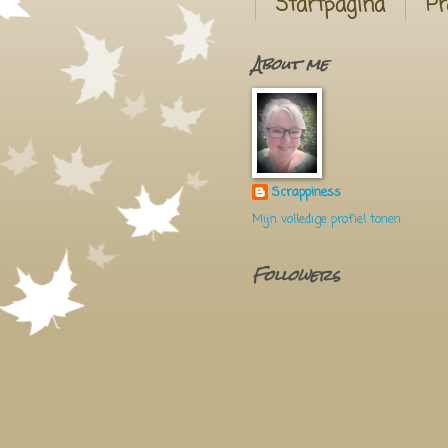
Startpagina
Pr
About me
Scrappiness
Mijn volledige profiel tonen
Followers