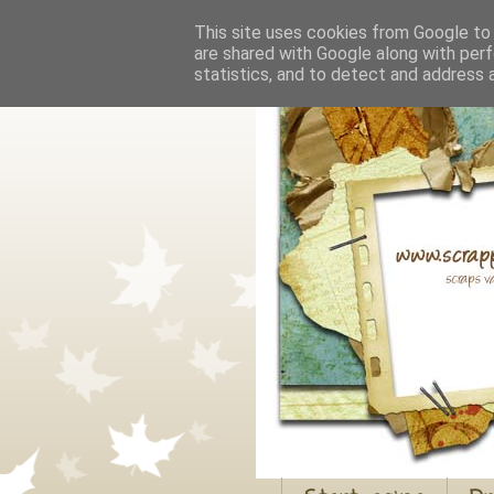
This site uses cookies from Google to d
are shared with Google along with perf
statistics, and to detect and address 