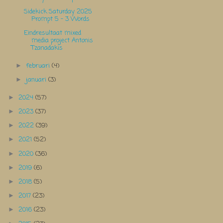
Sidekick Saturday 2025
Prompt 5 - 3 Words
Eindresultaat mixed
media project Antonis
Tzanadakis
februari
(4)
►
januari
(3)
►
2024
(57)
►
2023
(37)
►
2022
(39)
►
2021
(52)
►
2020
(36)
►
2019
(6)
►
2018
(5)
►
2017
(23)
►
2016
(23)
►