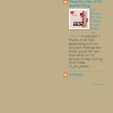
These Are a Few of My
Favorite Things
Our
winner
for Fave
Collectio
n and
thank
you
:):):):):):)
-
Hi everyone :)
Thanks to all that
played along with our
very last challenge and
thank you all for your
kind words on my
decision to stop running
FAVE THING...
15 jaar geleden
Scrap-joy
-
Alle tonen