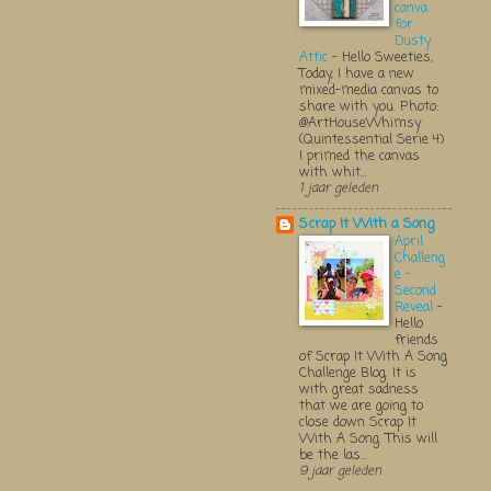
canva
for
Dusty
Attic
-
Hello Sweeties,
Today, I have a new
mixed-media canvas to
share with you. Photo:
@ArtHouseWhimsy
(Quintessential Serie 4)
I primed the canvas
with whit...
1 jaar geleden
Scrap It With a Song
April
Challeng
e -
Second
Reveal
-
Hello
friends
of Scrap It With A Song
Challenge Blog. It is
with great sadness
that we are going to
close down Scrap It
With A Song. This will
be the las...
9 jaar geleden