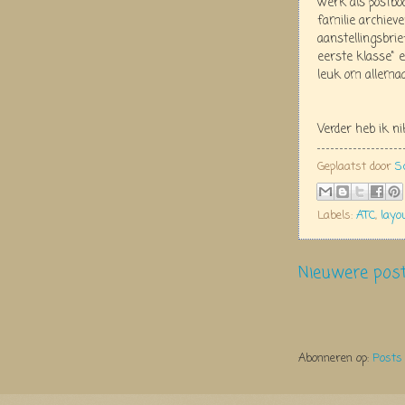
werk als postbo
familie archiev
aanstellingsbrie
eerste klasse" 
leuk om allemaal
Verder heb ik n
Geplaatst door
S
Labels:
ATC
,
layou
Nieuwere pos
Abonneren op:
Posts