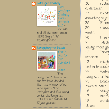
36 rubber han
Let's get shabby
Let's
op de zaken
Get Arty
37 1/5 Staatsl
Challeng
aanvulling op j
e #68
Reminde
38 Steunkousj
r.....:)
-
39 maskertjes
You can
werkt.
find all the infomation
HERE (big smile)
40 Thee - om 
10 jaar geleden
41 Tijdschrift 
leeftijd moet g
Scrapping the Music
Thank
42 Touwtje - 
you for
pensioen
Five
43 veiligheids
Wonderf
ul
boel op te houde
Years...
-
44 Voetverzorg
The
gang van het le
design team has voted
and we have decided
45 Donald Duck
that the winner of our
boven te halen
very special "Try
46 stukje zee
Everyday" and Mis-sung
Lyrics challenge is...
47 miniflesje
Julie Tucker-Wolek, M...
48 wandel- en
13 jaar geleden
blijven