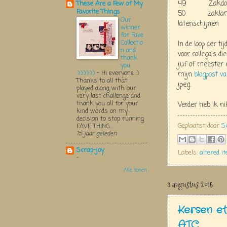
49 Zakdoekje
These Are a Few of My
Favorite Things
50 zaklampje/k
Our
latenschijnen
winner
for Fave
Collectio
In de loop der t
n and
voor collega's d
thank
juf of meester e
you
:):):):):):)
-
Hi everyone :)
mijn
blogpost v
Thanks to all that
jpeg.
played along with our
very last challenge and
thank you all for your
Verder heb ik n
kind words on my
decision to stop running
Geplaatst door
S
FAVE THING...
15 jaar geleden
Scrap-joy
Labels:
altered i
-
Alle tonen
9 augustus 2015
Kersen et
ATC