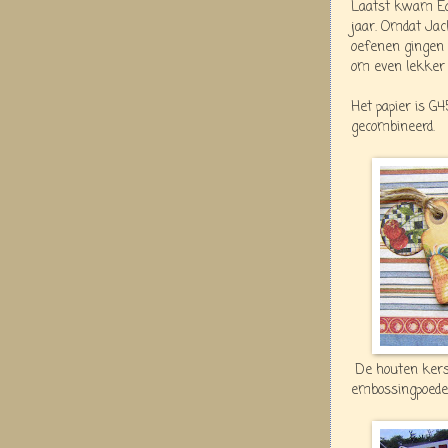
Laatst kwam Ed 
jaar. Omdat Jac
oefenen gingen 
om even lekker 
Het papier is G4
gecombineerd.
De houten kers 
embossingpoeder