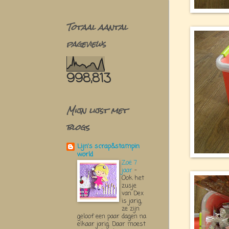
Totaal aantal
pageviews
998,813
Mijn lijst met
blogs
Lijn's scrap&stampin
world
Zoë 7
jaar
-
Ook het
zusje
van Dex
is jarig,
ze zijn
geloof een paar dagen na
elkaar jarig. Daar moest