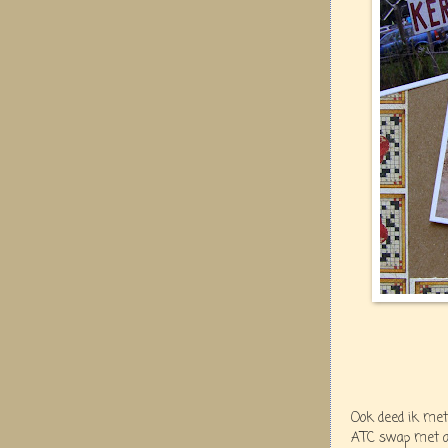
Ook deed ik met
ATC swap met al