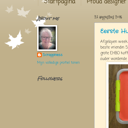
Startpagina
Proud designer
About me
23 augustus 2015
Eerste H
Afgelopen week 
beste vriendin 
grote EHBO koffe
Scrappiness
ouder wordende
Mijn volledige profiel tonen
Followers