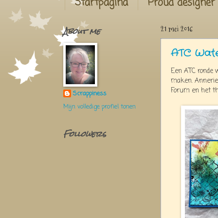
Startpagina
Proud designer
About me
21 mei 2016
ATC Wate
Een ATC ronde w
maken. Anneriek
Forum en het t
Scrappiness
Mijn volledige profiel tonen
Followers