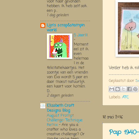
voor haar gevonden
hebben. Ik heb zelf ook
een p...
1 dag geleden
Lijn's scrap&stampin
world
5 Jaar!!!
-
Moment
eel zit ik
even
helemaa
l in de
Verder heb ik n
felicitatiekaartjes. Het
zoontje van een vriendin
van Eva wordt 5 jaar en
Geplaatst door
S
daar moest natuurlijk
een kaart voor komen.
D...
2 dagen geleden
Labels:
ATC
Elizabeth Craft
Designs Blog
August Prompt
18 mei 2016
Challenge- Technique
Remix
-
Are you a
crafter who loves a
Pap 1940-
creative challenge? Or
maybe you’ve been