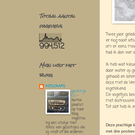
Totaal aantal
pageviews
Twee jaar geled
er nog nooit ie
994,512
om er eens mee 
had ik dan vier 
Mijn lijst met
Ik heb wat kleur
daar water op g
blogs
gehaald en late
deze met de Ve
KITSCRAPS
ingetekend.
gezichtje
De vogeltjes bo
(s)
-
Bettie
met distressinkt
plaatst
Tot slot heb ik
op haar
blog
regelma
tig een stukje met
Deze prachtige k
foto’s van gezichtjes die
met drie positi
zij vindt of die anderen