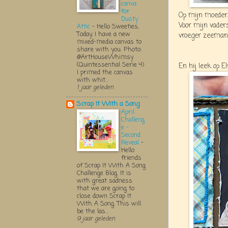
canva
for
Op mijn moeders
Dusty
Voor mijn vader
Attic
-
Hello Sweeties,
Today, I have a new
vroeger zeeman
mixed-media canvas to
share with you. Photo:
@ArtHouseWhimsy
(Quintessential Serie 4)
En hij leek op Elv
I primed the canvas
with whit...
1 jaar geleden
Scrap It With a Song
April
Challeng
e -
Second
Reveal
-
Hello
friends
of Scrap It With A Song
Challenge Blog. It is
with great sadness
that we are going to
close down Scrap It
With A Song. This will
be the las...
9 jaar geleden