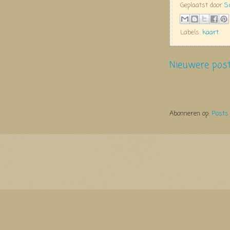
Geplaatst door
S
Labels:
kaart
Nieuwere pos
Abonneren op:
Posts
Thema Watermerk. Thema-a