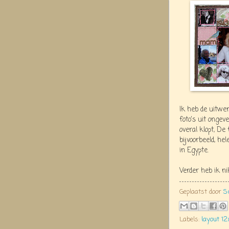
Ik heb de uitwer
foto's uit ongev
overal klopt, De
bijvoorbeeld, h
in Egypte.
Verder heb ik n
Geplaatst door
S
Labels:
layout 12