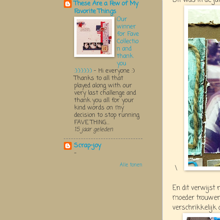
Dit was in de j
These Are a Few of My
Favorite Things
Our
winner
for Fave
Collectio
n and
thank
you
:):):):):):)
-
Hi everyone :)
Thanks to all that
played along with our
very last challenge and
thank you all for your
kind words on my
decision to stop running
FAVE THING...
15 jaar geleden
Scrap-joy
-
Alle tonen
\
En dit verwijst 
moeder trouwens
verschrikkelij