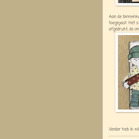
Aan de binnenka
toegepast. Het s
afgedrukt, de o
Verder heb ik n