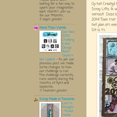
Op het Creatijd
looking for a fun way to
spark your imagination
Scrap Lifts. Ik 
each month? Join us
verrast! Deze l
for our *Monthl...
2014! Toen met 
5 dagen geleden
het plan om een
More Than Words
Dit is 'm:
Our New
2025
Challeng
e and
Design
Team
Septem
ber Update
-
As per our
previous post, we made
some changes to how
our challenge is run.
The challenge currently
runs weekly during the
months of April and
Septemb...
11 maanden geleden
Scrap Made in Touraine
Lost in
thought
- Mixed
media