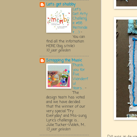
Let's get shabby
Let's
Get Arty
Challeng
e #68
Reminde
r.....:)
-
You can
find all the infomation
HERE (big smile)
10 jaar geleden
Scrapping the Music
Thank
you for
Five
Wonderf
ul
Years...
-
The
design team has voted
and we have decided
that the winner of our
very special "Try
Everyday" and Mis-sung
Lyrics challenge is...
Julie Tucker-Wolek, M...
13 jaar geleden