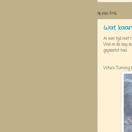
14 mei 2016
Wat kaar
Al een tijd niet
Wel in de loop d
geplaatst had.
Who's Turning F