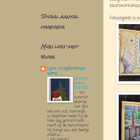
beursworkshops
Totaal aantal
Fotovolgorde is 
pageviews
Mijn lijst met
blogs
Lijn's scrap&stampin
world
Drumm
erboy....
(52WTC
)
-
Dit
notenkr
akertje,
het lijkt
wel een oud mannetje,
is doodmoe nadat hij de
hele dag getrommeld
heeft op de kerstmarkt.
Hij hangt dus een beetje
onderui...
1 dag geleden