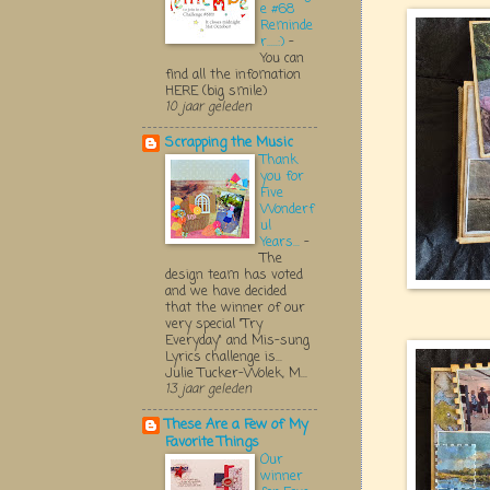
e #68
Reminde
r.....:)
-
You can
find all the infomation
HERE (big smile)
10 jaar geleden
Scrapping the Music
Thank
you for
Five
Wonderf
ul
Years...
-
The
design team has voted
and we have decided
that the winner of our
very special "Try
Everyday" and Mis-sung
Lyrics challenge is...
Julie Tucker-Wolek, M...
13 jaar geleden
These Are a Few of My
Favorite Things
Our
winner