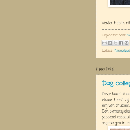
Verder heb ik n
Geplaatst door
S
Labels:
minialb
7 mei 2026
Dag colle
Deze kaart maakt
elkaar heeft zij
erg van muziek,
Een platenspel
passend cadeau!
opgeborgen in e