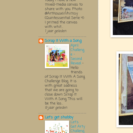
Today, I have a new
mixed-media canvas to
share with you. Photo:
@ArtHouseWhimsy
(Quintessential Serie 4)
I primed the canvas
with whit...
1 jaar geleden
Scrap It With a Song
April
Challeng
e -
Second
Reveal
-
Hello
friends
of Scrap It With A Song
Challenge Blog. It is
with great sadness
that we are going to
close down Scrap It
With A Song. This will
be the las...
9 jaar geleden
Let's get shabby
Let's
Get Arty
Challeng