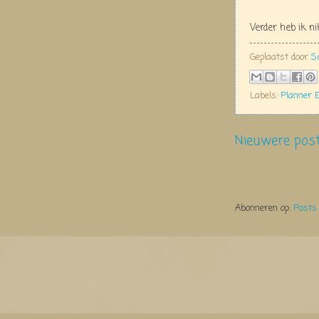
Verder heb ik n
Geplaatst door
S
Labels:
Planner E
Nieuwere pos
Abonneren op:
Posts
Thema Watermerk. Thema-a