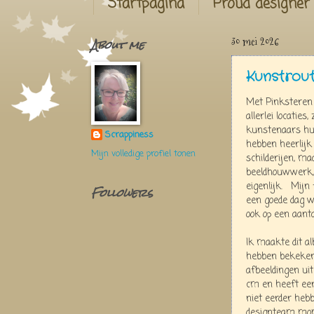
Startpagina
Proud designer
About me
30 mei 2026
Kunstrou
Met Pinksteren 
allerlei locaties
kunstenaars hu
Scrappiness
hebben heerlijk 
Mijn volledige profiel tonen
schilderijen, m
beeldhouwwerk, 
eigenlijk. Mijn
Followers
een goede dag 
ook op een aant
Ik maakte dit a
hebben bekeken
afbeeldingen uit
cm en heeft een 
niet eerder heb
designteam mome