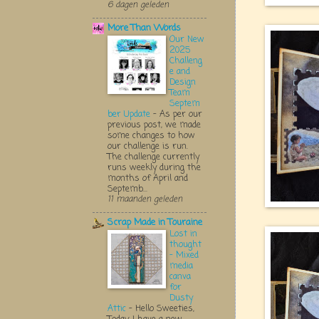
6 dagen geleden
More Than Words
Our New
2025
Challeng
e and
Design
Team
Septem
ber Update
-
As per our
previous post, we made
some changes to how
our challenge is run.
The challenge currently
runs weekly during the
months of April and
Septemb...
11 maanden geleden
Scrap Made in Touraine
Lost in
thought
- Mixed
media
canva
for
Dusty
Attic
-
Hello Sweeties,