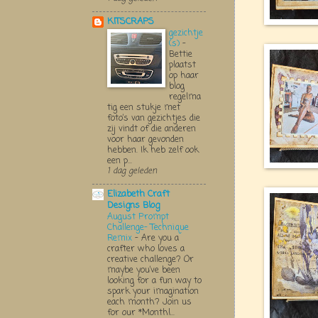
KITSCRAPS
gezichtje
(s)
-
Bettie
plaatst
op haar
blog
regelma
tig een stukje met
foto’s van gezichtjes die
zij vindt of die anderen
voor haar gevonden
hebben. Ik heb zelf ook
een p...
1 dag geleden
Elizabeth Craft
Designs Blog
August Prompt
Challenge- Technique
Remix
-
Are you a
crafter who loves a
creative challenge? Or
maybe you’ve been
looking for a fun way to
spark your imagination
each month? Join us
for our *Monthl...