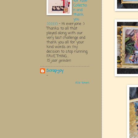
for Fave
Collectio
n and
thank
you
:):):):):):)
-
Hi everyone :)
Thanks to all that
played along with our
very last challenge and
thank you all for your
kind words on my
decision to stop running
FAVE THING...
15 jaar geleden
Scrap-joy
-
Alle tonen