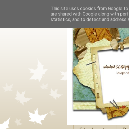
This site uses cookies from Google to d
are shared with Google along with perf
statistics, and to detect and address 