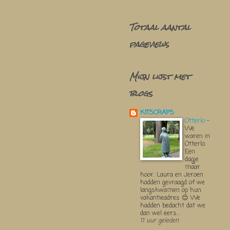
Totaal aantal
pageviews
Mijn lijst met
blogs
KITSCRAPS
Otterlo
-
We
waren in
Otterlo.
Een
dagje
maar
hoor. Laura en Jeroen
hadden gevraagd of we
langskwamen op hun
vakantieadres 😊 We
hadden bedacht dat we
dan wel eers...
11 uur geleden