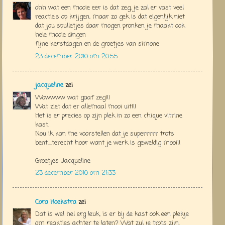
ohh wat een mooie eer is dat zeg, je zal er vast veel
reactie's op krijgen, maar zo gek is dat eigenlijk niet
dat jou spulletjes daar mogen pronken je maakt ook
hele mooie dingen
fijne kerstdagen en de groetjes van simone
23 december 2010 om 20:55
jacqueline
zei
Wowwww wat gaaf zeg!!!
Wat ziet dat er allemaal mooi uit!!!
Het is er precies op zijn plek in zo een chique vitrine
kast.
Nou ik kan me voorstellen dat je superrrrr trots
bent....terecht hoor want je werk is geweldig mooi!!
Groetjes Jacqueline
23 december 2010 om 21:33
Cora Hoekstra
zei
Dat is wel hel erg leuk, is er bij de kast ook een plekje
om reakties achter te laten? Wat zul je trots zijn.