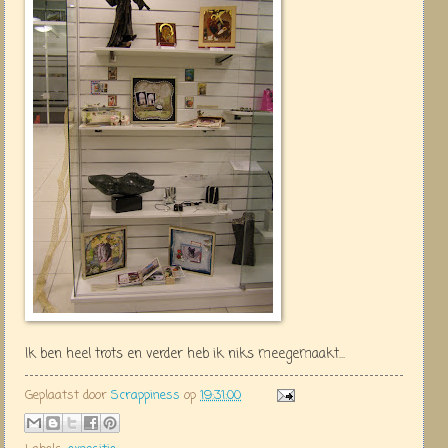
Ik ben heel trots en verder heb ik niks meegemaakt...
Geplaatst door
Scrappiness
op
19:31:00