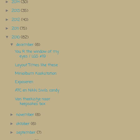
2014
(30)
►
2013
(35)
►
2012
(40)
►
2011
(75)
►
2010
(82)
▼
december
(6)
▼
You R the window of my
eyes / LGS #19
Layout Times like these
Minialbum Kookstation
Exposeren
ATC en Nikki Sivils candy
Van theekistje naar
keepsakes box
november
(6)
►
oktober
(6)
►
september
(7)
►