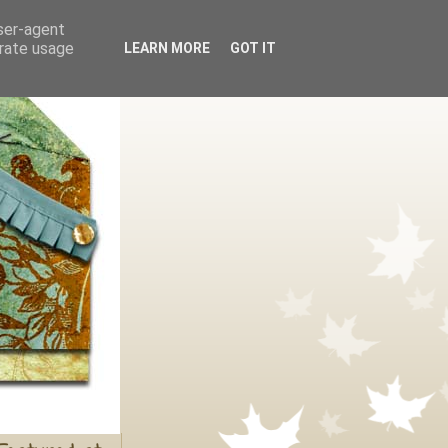
user-agent
erate usage
LEARN MORE
GOT IT