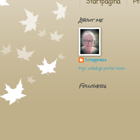
Startpagina
Pr
About me
Scrappiness
Mijn volledige profiel tonen
Followers