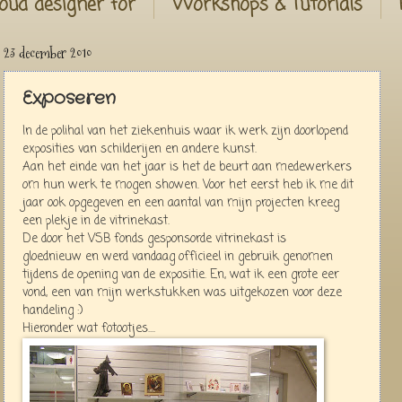
oud designer for
Workshops & Tutorials
23 december 2010
Exposeren
In de polihal van het ziekenhuis waar ik werk zijn doorlopend
exposities van schilderijen en andere kunst.
Aan het einde van het jaar is het de beurt aan medewerkers
om hun werk te mogen showen. Voor het eerst heb ik me dit
jaar ook opgegeven en een aantal van mijn projecten kreeg
een plekje in de vitrinekast.
De door het VSB fonds gesponsorde vitrinekast is
gloednieuw en werd vandaag officieel in gebruik genomen
tijdens de opening van de expositie. En, wat ik een grote eer
vond, een van mijn werkstukken was uitgekozen voor deze
handeling :)
Hieronder wat fotootjes....