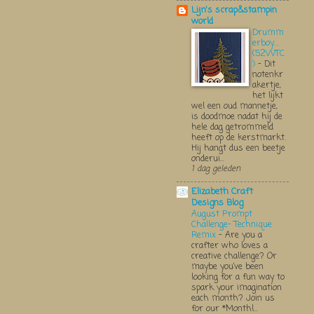
Lijn's scrap&stampin
world
Drumm
erboy....
(52WTC
)
-
Dit
notenkr
akertje,
het lijkt
wel een oud mannetje,
is doodmoe nadat hij de
hele dag getrommeld
heeft op de kerstmarkt.
Hij hangt dus een beetje
onderui...
1 dag geleden
Elizabeth Craft
Designs Blog
August Prompt
Challenge- Technique
Remix
-
Are you a
crafter who loves a
creative challenge? Or
maybe you’ve been
looking for a fun way to
spark your imagination
each month? Join us
for our *Monthl...