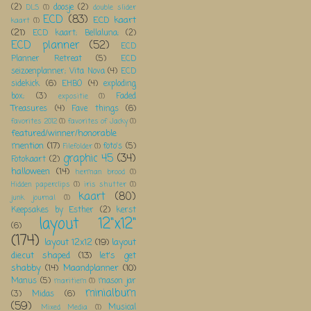
(2)
doosje
(2)
DLS
(1)
double slider
ECD
(83)
ECD kaart
kaart
(1)
(21)
ECD kaart; Bellaluna;
(2)
ECD planner
(52)
ECD
Planner Retreat
(5)
ECD
seizoenplanner; Vita Nova
(4)
ECD
sidekick
(6)
EHBO
(4)
exploding
box;
(3)
Faded
expositie
(1)
Treasures
(4)
Fave things
(6)
favorites 2012
(1)
favorites of Jacky
(1)
featured/winner/honorable
mention
(17)
foto's
(5)
Filefolder
(1)
graphic 45
(34)
Fotokaart
(2)
halloween
(14)
herman brood
(1)
Hidden paperclips
(1)
iris shutter
(1)
kaart
(80)
junk journal
(1)
Keepsakes by Esther
(2)
kerst
layout 12"x12"
(6)
(174)
layout 12x12
(19)
layout
diecut shaped
(13)
let's get
shabby
(14)
Maandplanner
(10)
Manus
(5)
mason jar
maritiem
(1)
minialbum
(3)
Midas
(6)
(59)
Musical
Mixed Media
(1)