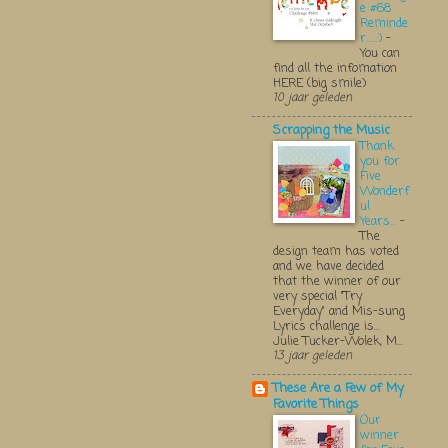
e #68
Reminde
r.....:)
-
You can
find all the infomation
HERE (big smile)
10 jaar geleden
Scrapping the Music
Thank
you for
Five
Wonderf
ul
Years...
-
The
design team has voted
and we have decided
that the winner of our
very special "Try
Everyday" and Mis-sung
Lyrics challenge is...
Julie Tucker-Wolek, M...
13 jaar geleden
These Are a Few of My
Favorite Things
Our
winner