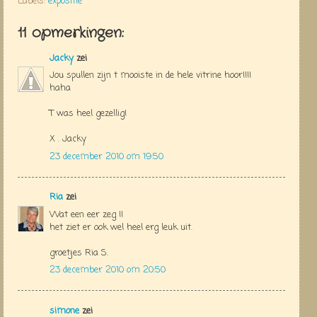
Labels:
expositie
11 opmerkingen:
Jacky
zei
Jou spullen zijn t mooiste in de hele vitrine hoor!!!!
haha
T was heel gezellig!
X . Jacky
23 december 2010 om 19:50
Ria
zei
Wat een eer zeg !!
het ziet er ook wel heel erg leuk uit.
groetjes Ria S.
23 december 2010 om 20:50
simone
zei