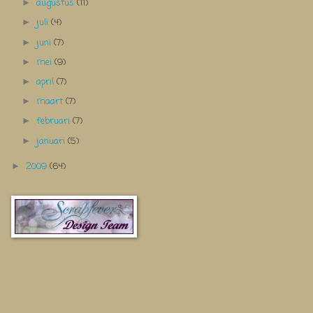
augustus
(11)
►
juli
(4)
►
juni
(7)
►
mei
(9)
►
april
(7)
►
maart
(7)
►
februari
(7)
►
januari
(5)
►
2009
(64)
►