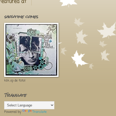
Featured at
showtime comes
klik op de foto!
Translate
Powered by
Translate