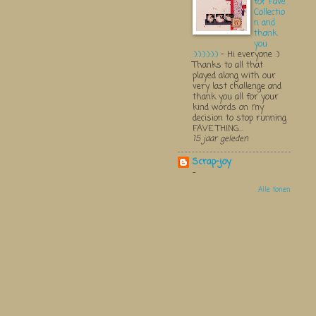
for Fave
Collectio
n and
thank
you
:):):):):):)
-
Hi everyone :)
Thanks to all that
played along with our
very last challenge and
thank you all for your
kind words on my
decision to stop running
FAVE THING...
15 jaar geleden
Scrap-joy
-
Alle tonen