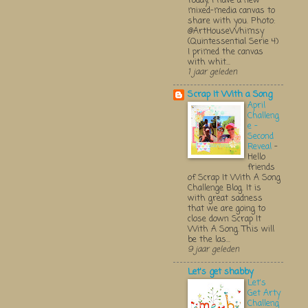
Today, I have a new
mixed-media canvas to
share with you. Photo:
@ArtHouseWhimsy
(Quintessential Serie 4)
I primed the canvas
with whit...
1 jaar geleden
Scrap It With a Song
April
Challeng
e -
Second
Reveal
-
Hello
friends
of Scrap It With A Song
Challenge Blog. It is
with great sadness
that we are going to
close down Scrap It
With A Song. This will
be the las...
9 jaar geleden
Let's get shabby
Let's
Get Arty
Challeng