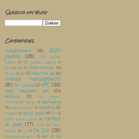
Search my blog
Categories
2020
#stayhomeecd
(18)
journal
(28)
2021 journal;
sidekick
(1)
2021 journal; sidekick;
(1)
2026 Prompts
(7)
2023
(1)
2024
(1)
60
(2)
About the sea
(5)
3d pen
(1)
altered items/projects
(81)
ATC
(39)
Art Journal
(2)
baby keepsakes box
(23)
Bellaluna
(5)
big project;
boekkaartje
scraptacular design;
(1)
(4)
Boxfolding
(2)
book of wisdom
(1)
canvas layout
(4)
bragbook
(1)
CAS
(1)
contest
Colors Combo Galore
(1)
or dare
(77)
Covid
(1)
Crops
De 100
(26)
planner
(1)
CSI
(1)
deck of me
DecemberHighlights;
(1)