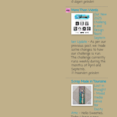
6 dagen geleden
More Than Words
Our New
2025
Challeng
e and
Design
Team
Septem
ber Update
-
As per our
previous post, we made
some changes to how
our challenge is run.
The challenge currently
runs weekly during the
months of April and
Septemb...
11 maanden geleden
Scrap Made in Touraine
Lost in
thought
- Mixed
media
canva
for
Dusty
Attic
-
Hello Sweeties,