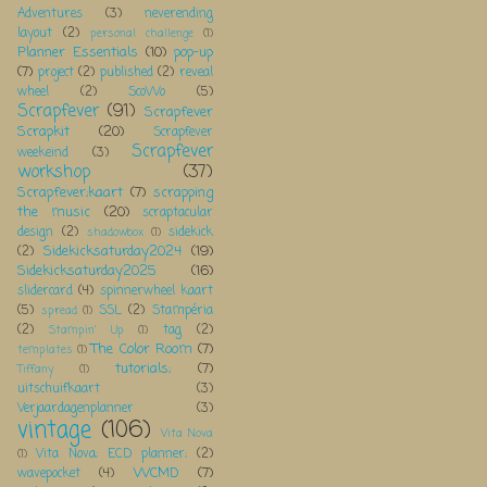
Adventures
(3)
neverending
layout
(2)
personal challenge
(1)
Planner Essentials
(10)
pop-up
(7)
project
(2)
published
(2)
reveal
wheel
(2)
ScoWo
(5)
Scrapfever
(91)
Scrapfever
Scrapkit
(20)
Scrapfever
Scrapfever
weekeind
(3)
workshop
(37)
Scrapfever;kaart
(7)
scrapping
the music
(20)
scraptacular
design
(2)
sidekick
shadowbox
(1)
Sidekicksaturday2024
(19)
(2)
Sidekicksaturday2025
(16)
slidercard
(4)
spinnerwheel kaart
(5)
SSL
(2)
Stampéria
spread
(1)
(2)
tag
(2)
Stampin' Up
(1)
The Color Room
(7)
templates
(1)
tutorials;
(7)
Tiffany
(1)
uitschuifkaart
(3)
Verjaardagenplanner
(3)
vintage
(106)
Vita Nova
Vita Nova; ECD planner;
(2)
(1)
WCMD
(7)
wavepocket
(4)