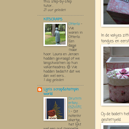
this step-by-step
tutor...
21 uur geleden
KITSCRAPS
Otterlo
-
We
waren in
In de vakjes zit
Otterlo.
tandjes en eerst
Een
dagje
maar
hoor. Laura en Jeroen
hadden gevraagd of we
langskwamen op hun
vakantieadres 😊 We
hadden bedacht dat we
dan wel eers...
1 dag geleden
Lijn's scrap&stampin
world
Drumm
erboy....
(52WTC
)
-
Dit
Op de bodem he
notenkr
gestempeld.
akertje,
het lijkt
wel een oud mannetje,