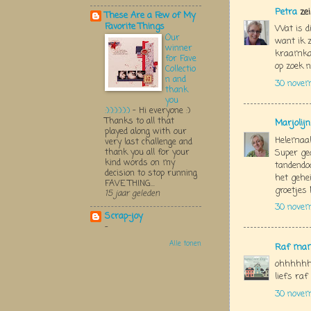
Petra
zei
These Are a Few of My
Favorite Things
Wat is di
Our
want ik z
winner
kraamkad
for Fave
op zoek 
Collectio
n and
30 nove
thank
you
:):):):):):)
-
Hi everyone :)
Thanks to all that
Marjolij
played along with our
Helemaal 
very last challenge and
thank you all for your
Super ge
kind words on my
tandendo
decision to stop running
het gehe
FAVE THING...
groetjes 
15 jaar geleden
30 nove
Scrap-joy
-
Alle tonen
Raf mam
ohhhhhhh
liefs raf
30 novem