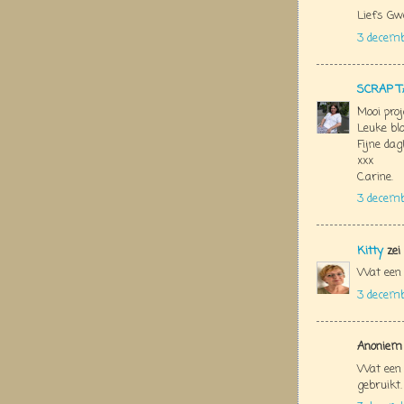
Liefs Gw
3 decemb
SCRAP T
Mooi proj
Leuke blo
Fijne dag
xxx
C.arine.
3 decemb
Kitty
zei
Wat een 
3 decemb
Anoniem 
Wat een 
gebruikt.