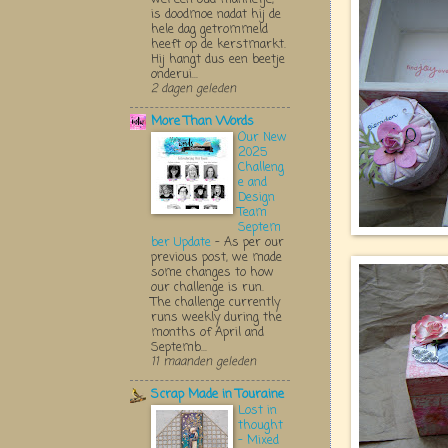
is doodmoe nadat hij de
hele dag getrommeld
heeft op de kerstmarkt.
Hij hangt dus een beetje
onderui...
2 dagen geleden
More Than Words
Our New
2025
Challeng
e and
Design
Team
Septem
ber Update
-
As per our
previous post, we made
some changes to how
our challenge is run.
The challenge currently
runs weekly during the
months of April and
Septemb...
11 maanden geleden
Scrap Made in Touraine
Lost in
thought
- Mixed