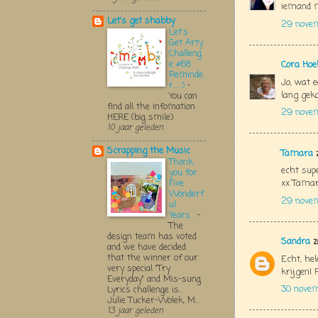
iemand m
Let's get shabby
29 nove
Let's
Get Arty
Challeng
e #68
Cora Hoe
Reminde
Jo, wat e
r.....:)
-
lang geko
You can
find all the infomation
29 nove
HERE (big smile)
10 jaar geleden
Scrapping the Music
Tamara
z
Thank
echt supe
you for
xx Tama
Five
Wonderf
29 nove
ul
Years...
-
The
design team has voted
Sandra
z
and we have decided
that the winner of our
Echt, he
very special "Try
krijgen! 
Everyday" and Mis-sung
30 nove
Lyrics challenge is...
Julie Tucker-Wolek, M...
13 jaar geleden