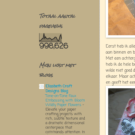
Totaal aantal
pageviews
998,626
Eerst heb ik al
aan binnen en b
Met een achterg
Mijn lijst met
heb ik de hele b
wilde niet goed 
blogs
elkaar. Maar ach
en geeft het ee
Elizabeth Craft
Designs Blog
Tone-on-Tone Faux
Embossing with Bloom
Wildly Paper Flowers
-
Elevate your paper
crafting projects with
rich, subtle texture and
a dramatic dimensional
centerpiece that
commands attention. In