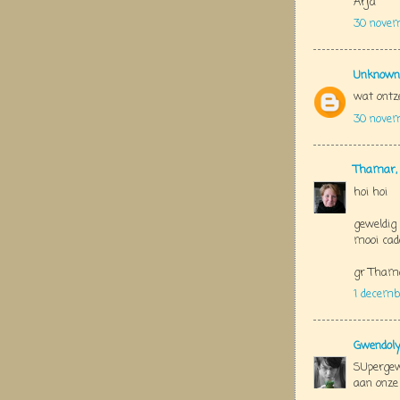
Arja
30 novem
Unknown
wat ontz
30 novem
Thamar,
hoi hoi
geweldig 
mooi cad
gr Tham
1 decemb
Gwendol
SUpergew
aan onze 