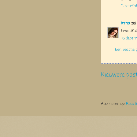
11 decem
Irma
zei
beautiful
16 decem
Een reactie 
Nieuwere pos
Abonneren op:
React
Thema Watermerk. Thema-a