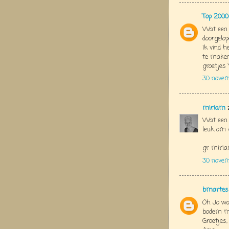
Top 2000
Wat een p
doorgelop
Ik vind h
te maken
groetjes 
30 novem
miriam
z
Wat een 
leuk om 
gr miri
30 novem
bmartes
Oh Jo wat
bodem ma
Groetjes,