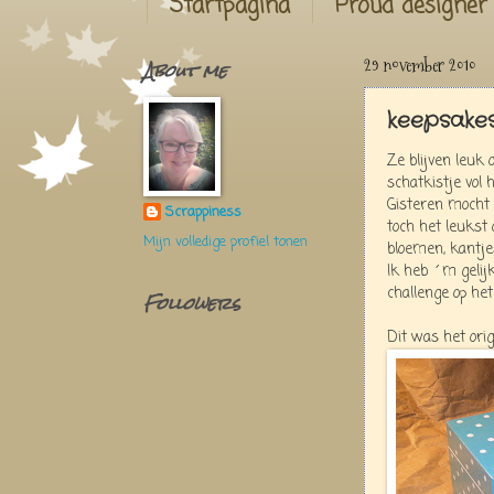
Startpagina
Proud designer
About me
29 november 2010
keepsake
Ze blijven leuk 
schatkistje vol 
Gisteren mocht 
Scrappiness
toch het leukst
Mijn volledige profiel tonen
bloemen, kantjes,
Ik heb ´m gelij
challenge op he
Followers
Dit was het orig