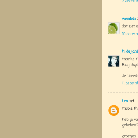
3 decemb
wendela
z
dat ziet e
10 decem
hilde jan
thanks f
Blog Hop!
Je theedo
11 decem
Lea
zei
mooie th
heb je va
gekeken? 
groetjes