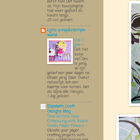
eerst klik! Dat kwam
zo, mijn buurjongetje
had weer geplukt en
kwam langs...
23 uur geleden
Lijn's scrap&stampin
world
Zoë 7
jaar
-
Ook het
zusje
van Dex
is jarig,
ze zijn
geloof een paar dagen na
elkaar jarig. Daar moest
natuurlijk ook een
kaartje voor komen. Net
als bijna alle meisjes...
1 dag geleden
Elizabeth Craft
Designs Blog
Tone-on-Tone Faux
Embossing with Bloom
Wildly Paper Flowers
-
Elevate your paper
crafting projects with
rich, subtle texture and