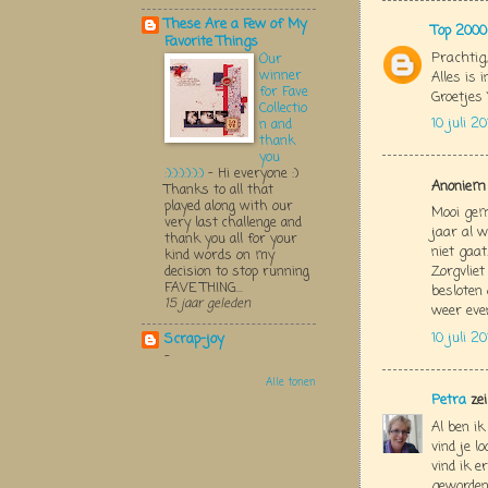
These Are a Few of My
Top 2000
Favorite Things
Prachtig
Our
winner
Alles is 
for Fave
Groetjes 
Collectio
10 juli 2
n and
thank
you
:):):):):):)
-
Hi everyone :)
Anoniem 
Thanks to all that
played along with our
Mooi gema
very last challenge and
jaar al 
thank you all for your
niet gaat
kind words on my
Zorgvlie
decision to stop running
FAVE THING...
besloten
15 jaar geleden
weer even.
10 juli 2
Scrap-joy
-
Alle tonen
Petra
zei
Al ben i
vind je l
vind ik e
geworden