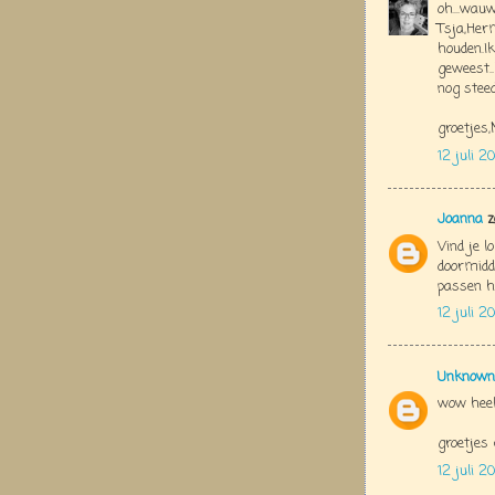
oh...wau
Tsja,Herm
houden.I
geweest..
nog steed
groetjes
12 juli 20
Joanna
z
Vind je l
doormidde
passen h
12 juli 2
Unknown
wow heel
groetjes 
12 juli 2