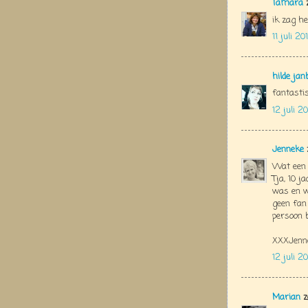
Tamara
z
ik zag he
11 juli 2
hilde jan
fantastis
12 juli 2
Jenneke
Wat een p
Tja, 10 j
was en wa
geen fan
persoon 
XXXJenn
12 juli 2
Marian
z