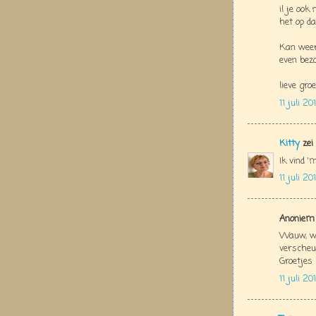
il je ook
het op da
Kan weer
even bez
lieve groe
11 juli 2
Kitty
zei
Ik vind '
11 juli 2
Anoniem 
Wauw, wa
verscheur
Groetjes 
11 juli 2