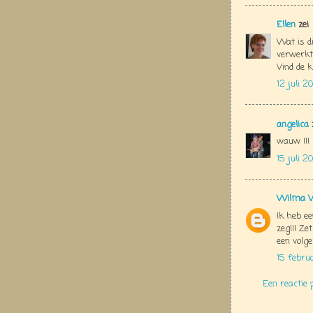
Ellen
zei
Wat is di
verwerkt 
Vind de k
12 juli 2
angelica
wauw !!!
15 juli 2
Wilma V
Ik heb ee
zeg!!! Ze
een volge
15 febru
Een reactie 