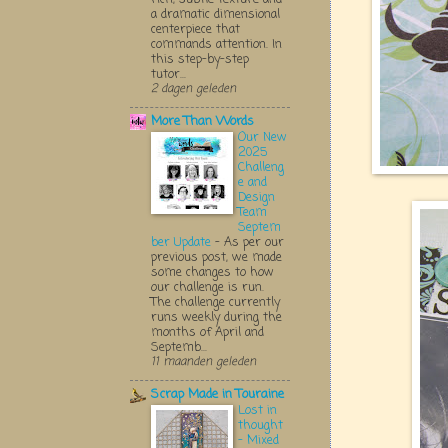
a dramatic dimensional
centerpiece that
commands attention. In
this step-by-step
tutor...
2 dagen geleden
More Than Words
Our New
2025
Challeng
e and
Design
Team
Septem
ber Update
-
As per our
previous post, we made
some changes to how
our challenge is run.
The challenge currently
runs weekly during the
months of April and
Septemb...
11 maanden geleden
Scrap Made in Touraine
Lost in
thought
- Mixed