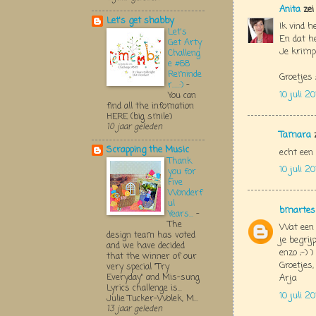
Anita
zei
Let's get shabby
Ik vind h
Let's
En dat he
Get Arty
Je krimpi
Challeng
e #68
Reminde
Groetjes
r.....:)
-
10 juli 2
You can
find all the infomation
HERE (big smile)
10 jaar geleden
Tamara
z
Scrapping the Music
echt een 
Thank
10 juli 2
you for
Five
Wonderf
ul
bmartes
Years...
-
The
Wat een p
design team has voted
je begrijp
and we have decided
enzo ;-) 
that the winner of our
Groetjes,
very special "Try
Everyday" and Mis-sung
Arja
Lyrics challenge is...
10 juli 2
Julie Tucker-Wolek, M...
13 jaar geleden