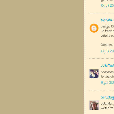
10 juli 2
Marieke
Jeetje, 1
Je hebt 
details ov
Groetjes
10 juli 2
Julie Tu
Sooooooo
to the phot
11 juli 2
ScrapEnj
Jolanda..
weten te 