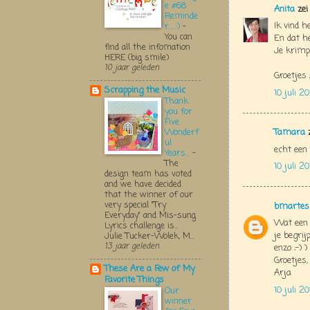
e #68
Anita
zei
Reminde
Ik vind h
r.....:)
-
You can
En dat he
find all the infomation
Je krimpi
HERE (big smile)
10 jaar geleden
Groetjes
Scrapping the Music
10 juli 2
Thank
you for
Five
Tamara
z
Wonderf
ul
echt een 
Years...
-
The
10 juli 2
design team has voted
and we have decided
that the winner of our
very special "Try
bmartes
Everyday" and Mis-sung
Wat een p
Lyrics challenge is...
je begrijp
Julie Tucker-Wolek, M...
13 jaar geleden
enzo ;-) 
Groetjes,
These Are a Few of My
Arja
Favorite Things
10 juli 2
Our
winner