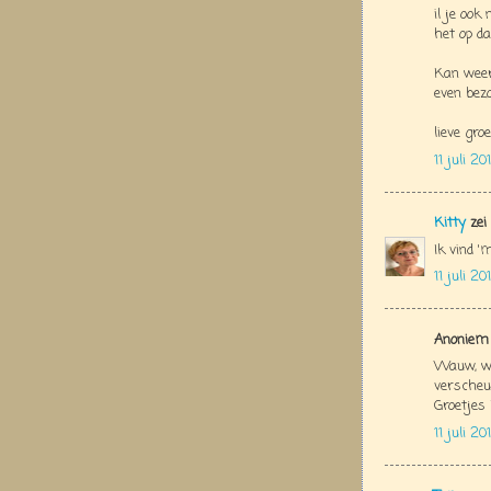
il je ook
het op da
Kan weer
even bez
lieve groe
11 juli 2
Kitty
zei
Ik vind '
11 juli 2
Anoniem 
Wauw, wa
verscheur
Groetjes 
11 juli 2