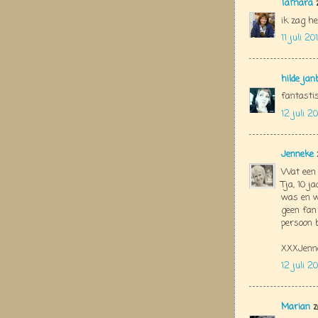
Tamara
z
ik zag he
11 juli 2
hilde jan
fantastis
12 juli 2
Jenneke
Wat een p
Tja, 10 j
was en wa
geen fan
persoon 
XXXJenn
12 juli 2
Marian
z