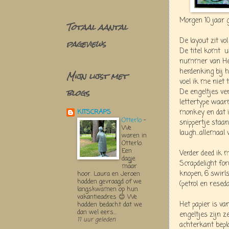
Morgen 10 jaar ge
Totaal aantal
pageviews
De layout zit vo
De titel komt
u
nummer van Her
herdenking bij 
Mijn lijst met
voel ik me niet 
blogs
De engeltjes ver
lettertype waar
monkey en dat i
KITSCRAPS
Otterlo
-
snippertje staan
We
laugh...allemaal 
waren in
Otterlo.
Een
Verder deed ik 
dagje
Scrapdelight for
maar
knopen, 6 swirls
hoor. Laura en Jeroen
hadden gevraagd of we
(petrol en reseda
langskwamen op hun
vakantieadres 😊 We
Het papier is va
hadden bedacht dat we
dan wel eers...
engeltjes zijn 
11 uur geleden
achterkant bepl