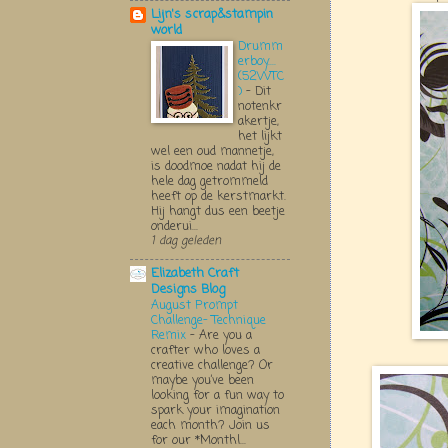
Lijn's scrap&stampin
world
Drumm
erboy....
(52WTC
)
-
Dit
notenkr
akertje,
het lijkt
wel een oud mannetje,
is doodmoe nadat hij de
hele dag getrommeld
heeft op de kerstmarkt.
Hij hangt dus een beetje
onderui...
1 dag geleden
Elizabeth Craft
Designs Blog
August Prompt
Challenge- Technique
Remix
-
Are you a
crafter who loves a
creative challenge? Or
maybe you’ve been
looking for a fun way to
spark your imagination
each month? Join us
for our *Monthl...