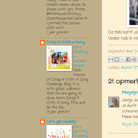
Today, I have a new
mixed-media canvas to
share with you. Photo:
@ArtHouseWhimsy
(Quintessential Serie 4)
I primed the canvas
with whit...
De foto komt ui
1 jaar geleden
Verder heb ik n
Scrap It With a Song
April
Geplaatst door
S
Challeng
e -
Second
Reveal
-
Labels:
layout 12"
Hello
friends
of Scrap It With A Song
21 opmerk
Challenge Blog. It is
with great sadness
Marjolij
that we are going to
close down Scrap It
Jeetje Jo
With A Song. This will
Je durft
be the las...
scheuren
9 jaar geleden
Mooie kle
Let's get shabby
10 juli 2
Let's
Get Arty
Challeng