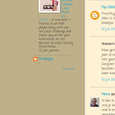
for Fave
Collectio
Top 2000
n and
thank
Prachtig
you
Alles is 
:):):):):):)
-
Hi everyone :)
Groetjes 
Thanks to all that
played along with our
10 juli 2
very last challenge and
thank you all for your
kind words on my
decision to stop running
Anoniem 
FAVE THING...
Mooi gema
15 jaar geleden
jaar al 
Scrap-joy
niet gaat
-
Zorgvlie
besloten
Alle tonen
weer even.
10 juli 2
Petra
zei
Al ben i
vind je l
vind ik e
geworden