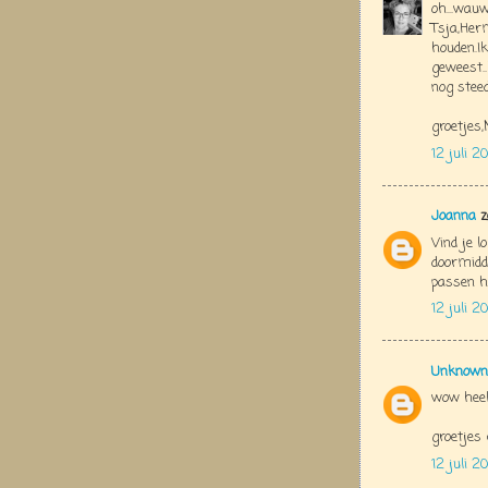
oh...wau
Tsja,Herm
houden.I
geweest..
nog steed
groetjes
12 juli 20
Joanna
z
Vind je l
doormidde
passen h
12 juli 2
Unknown
wow heel
groetjes 
12 juli 2