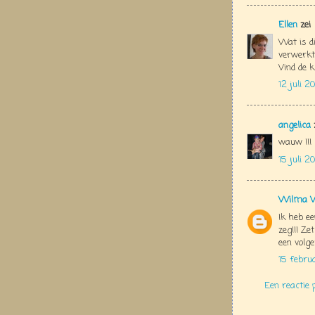
Ellen
zei
Wat is di
verwerkt 
Vind de k
12 juli 2
angelica
wauw !!!
15 juli 2
Wilma V
Ik heb ee
zeg!!! Ze
een volge
15 febru
Een reactie 