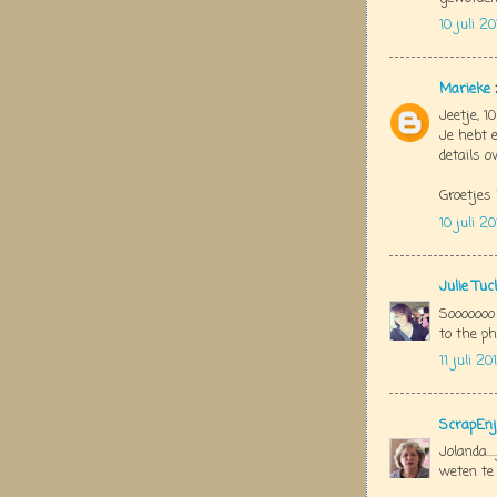
10 juli 2
Marieke
Jeetje, 1
Je hebt 
details ov
Groetjes
10 juli 2
Julie Tu
Sooooooo
to the phot
11 juli 2
ScrapEnj
Jolanda..
weten te 