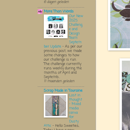
6 dagen geleden
More Than Words
Our New
2025
Challeng
e and
Design
Team
Septem
ber Update
-
As per our
previous post, we made
some changes to how
our challenge is run.
The challenge currently
runs weekly during the
months of April and
Septemb...
11 maanden geleden
Scrap Made in Touraine
Lost in
thought
- Mixed
media
canva
for
Dusty
Attic
-
Hello Sweeties,