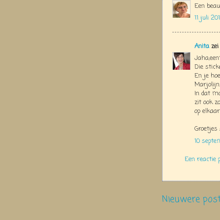
Een beau
11 juli 2
Anita
zei
Jaha,eent
Die stic
En je ho
Marjolijn
In dat m
zit ook z
op elkaar
Groetjes
10 septe
Een reactie 
Nieuwere pos