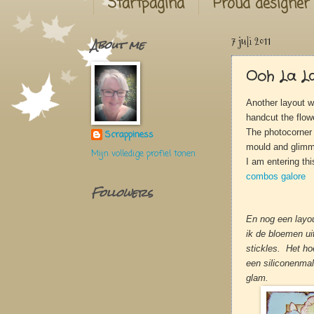
Startpagina
Proud designer
About me
7 juli 2011
Ooh La L
Another layout wi
handcut the flow
The photocorner
Scrappiness
mould and glimm
Mijn volledige profiel tonen
I am entering thi
combos galore
Followers
En nog een layou
ik de bloemen ui
stickles.
Het hoe
een siliconenmal
glam.