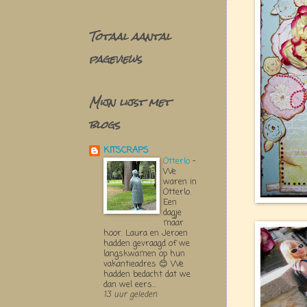
Totaal aantal
pageviews
Mijn lijst met
blogs
KITSCRAPS
Otterlo
-
We
waren in
Otterlo.
Een
dagje
maar
hoor. Laura en Jeroen
hadden gevraagd of we
langskwamen op hun
vakantieadres 😊 We
hadden bedacht dat we
dan wel eers...
13 uur geleden