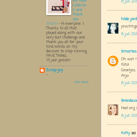
for Fave
8 juli 20
Collectio
n and
thank
hilde jan
you
:):):):):):)
-
Hi everyone :)
prachtige
Thanks to all that
played along with our
8 juli 20
very last challenge and
thank you all for your
kind words on my
decision to stop running
bmartes
FAVE THING...
Oh wat m
15 jaar geleden
foto!
Groetjes,
Scrap-joy
-
Arja
Alle tonen
8 juli 20
Brendaxx
Heel erg 
8 juli 20
Kitty
zei