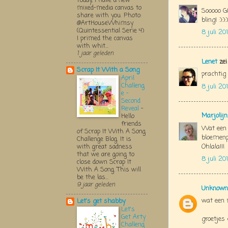
Today, I have a new
mixed-media canvas to
Sooooo G
share with you. Photo:
bling! :):):):)
@ArtHouseWhimsy
(Quintessential Serie 4)
8 juli 20
I primed the canvas
with whit...
1 jaar geleden
Lenet
zei
Scrap It With a Song
prachtig 
April
Challeng
8 juli 20
e -
Second
Reveal
-
Marjolij
Hello
friends
Wat een l
of Scrap It With A Song
bloemenp
Challenge Blog. It is
Ohlala!!!
with great sadness
that we are going to
8 juli 20
close down Scrap It
With A Song. This will
be the las...
9 jaar geleden
Unknown
wat een 
Let's get shabby
Let's
Get Arty
groetjes 
Challeng