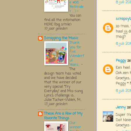
8 juli 20
e #68
Reminde
r.....:)
-
You can
scrapsyl
find all the infomation
HERE (big smile)
zo mooi,
10 jaar geleden
haal jij 
mag?
Scrapping the Music
Thank
8 juli 20
you for
Five
Wonderf
ul
Peggy
ze
Years...
-
Een heel 
The
Ook een 
design team has voted
and we have decided
Groetjes,
that the winner of our
Peggy * 
very special "Try
8 juli 20
Everyday" and Mis-sung
Lyrics challenge is...
Julie Tucker-Wolek, M...
13 jaar geleden
Jenny
ze
These Are a Few of My
Super moo
Favorite Things
Dat kleie
Our
Groetjes
winner