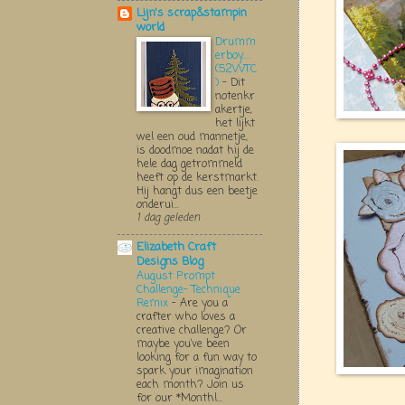
Lijn's scrap&stampin
world
Drumm
erboy....
(52WTC
)
-
Dit
notenkr
akertje,
het lijkt
wel een oud mannetje,
is doodmoe nadat hij de
hele dag getrommeld
heeft op de kerstmarkt.
Hij hangt dus een beetje
onderui...
1 dag geleden
Elizabeth Craft
Designs Blog
August Prompt
Challenge- Technique
Remix
-
Are you a
crafter who loves a
creative challenge? Or
maybe you’ve been
looking for a fun way to
spark your imagination
each month? Join us
for our *Monthl...