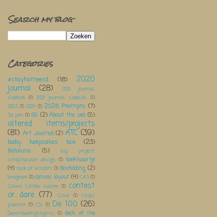
Search my blog
Categories
2020
#stayhomeecd
(18)
journal
(28)
2021 journal;
sidekick
(1)
2021 journal; sidekick;
(1)
2026 Prompts
(7)
2023
(1)
2024
(1)
60
(2)
About the sea
(5)
3d pen
(1)
altered items/projects
(81)
ATC
(39)
Art Journal
(2)
baby keepsakes box
(23)
Bellaluna
(5)
big project;
boekkaartje
scraptacular design;
(1)
(4)
Boxfolding
(2)
book of wisdom
(1)
canvas layout
(4)
bragbook
(1)
CAS
(1)
contest
Colors Combo Galore
(1)
or dare
(77)
Covid
(1)
Crops
De 100
(26)
planner
(1)
CSI
(1)
deck of me
DecemberHighlights;
(1)