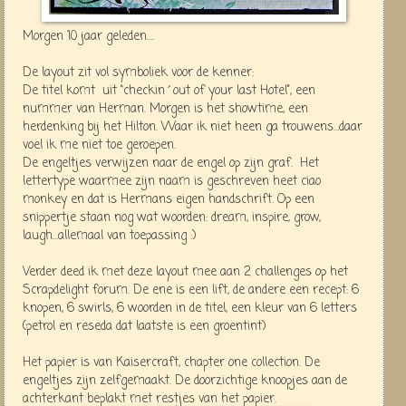
Morgen 10 jaar geleden....
De layout zit vol symboliek voor de kenner:
De titel komt
uit “checkin´out of your last Hotel”, een
nummer van Herman. Morgen is het showtime, een
herdenking bij het Hilton. Waar ik niet heen ga trouwens…daar
voel ik me niet toe geroepen.
De engeltjes verwijzen naar de engel op zijn graf.
Het
lettertype waarmee zijn naam is geschreven heet ciao
monkey en dat is Hermans eigen handschrift. Op een
snippertje staan nog wat woorden: dream, inspire, grow,
laugh...allemaal van toepassing :)
Verder deed ik met deze layout mee aan 2 challenges op het
Scrapdelight forum. De ene is een lift, de andere een recept: 6
knopen, 6 swirls, 6 woorden in de titel, een kleur van 6 letters
(petrol en reseda dat laatste is een groentint)
Het papier is van Kaisercraft, chapter one collection. De
engeltjes zijn zelfgemaakt. De doorzichtige knoopjes aan de
achterkant beplakt met restjes van het papier.