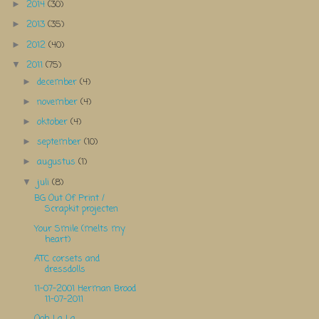
2014
(30)
►
2013
(35)
►
2012
(40)
►
2011
(75)
▼
december
(4)
►
november
(4)
►
oktober
(4)
►
september
(10)
►
augustus
(1)
►
juli
(8)
▼
BG Out Of Print /
Scrapkit projecten
Your Smile (melts my
heart)
ATC corsets and
dressdolls
11-07-2001 Herman Brood
11-07-2011
Ooh La La