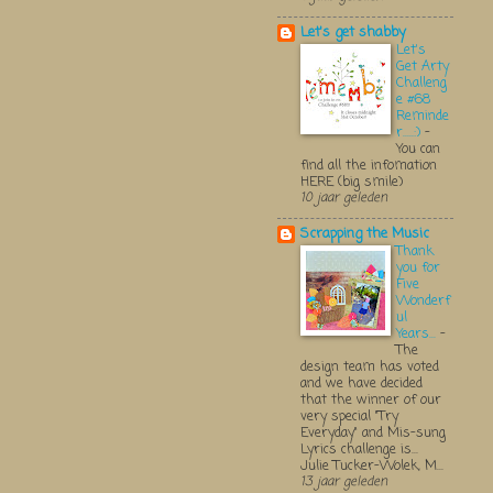
Let's get shabby
Let's
Get Arty
Challeng
e #68
Reminde
r.....:)
-
You can
find all the infomation
HERE (big smile)
10 jaar geleden
Scrapping the Music
Thank
you for
Five
Wonderf
ul
Years...
-
The
design team has voted
and we have decided
that the winner of our
very special "Try
Everyday" and Mis-sung
Lyrics challenge is...
Julie Tucker-Wolek, M...
13 jaar geleden