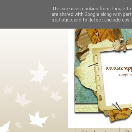
This site uses cookies from Google to d
are shared with Google along with perf
statistics, and to detect and address 