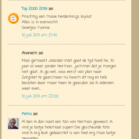
Top 2000 2019
zei
Prachtig, een mooie herdenkings layout.
Alles is in evenwicht.
Groetjes Yvonne.
10 juli 2011 om 21:40
Anoniem zei
Mooi gemaakt Jolanda! Wat gaat de tijd hard he....10
jaar al weer zonder Herman.....jammer dat je morgen
niet gaat....ik ga wel....was eerst van plan naar
Zorgvliet te gaan,maar nu kwam dit nog en heb
besloten daar maar heen te gaan,dan zie ik iedereen
weer even....
10 juli 2011 om 22:00
Petra
zei
Al ben ik dan nooit een fan van Herman geweest, ik
vind je lootje helemaal super! Die gescheurde foto
vind ik erg leuk gedaan.Het is een heel erg mooi lootje
geworden.