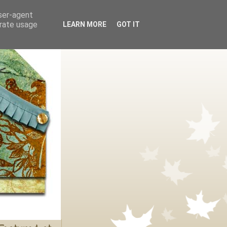
user-agent
erate usage
LEARN MORE
GOT IT