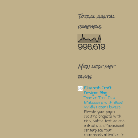
Totaal aantal
pageviews
998,619
Mijn lijst met
blogs
Elizabeth Craft
Designs Blog
Tone-on-Tone Faux
Embossing with Bloom
Wildly Paper Flowers
-
Elevate your paper
crafting projects with
rich, subtle texture and
a dramatic dimensional
centerpiece that
commands attention. In