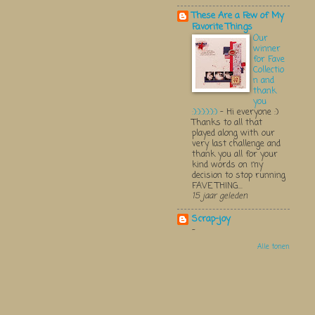
These Are a Few of My
Favorite Things
Our
winner
for Fave
Collectio
n and
thank
you
:):):):):):)
-
Hi everyone :)
Thanks to all that
played along with our
very last challenge and
thank you all for your
kind words on my
decision to stop running
FAVE THING...
15 jaar geleden
Scrap-joy
-
Alle tonen