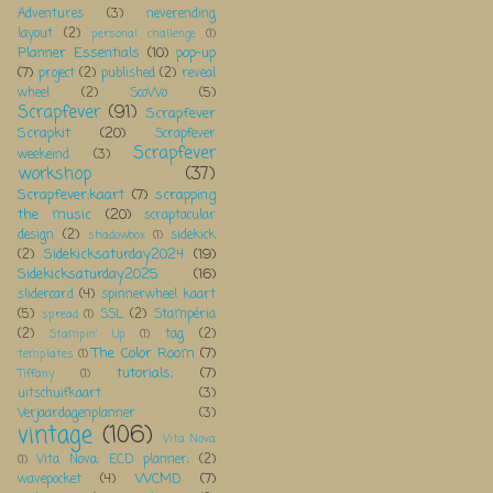
Adventures
(3)
neverending
layout
(2)
personal challenge
(1)
Planner Essentials
(10)
pop-up
(7)
project
(2)
published
(2)
reveal
wheel
(2)
ScoWo
(5)
Scrapfever
(91)
Scrapfever
Scrapkit
(20)
Scrapfever
Scrapfever
weekeind
(3)
workshop
(37)
Scrapfever;kaart
(7)
scrapping
the music
(20)
scraptacular
design
(2)
sidekick
shadowbox
(1)
Sidekicksaturday2024
(19)
(2)
Sidekicksaturday2025
(16)
slidercard
(4)
spinnerwheel kaart
(5)
SSL
(2)
Stampéria
spread
(1)
(2)
tag
(2)
Stampin' Up
(1)
The Color Room
(7)
templates
(1)
tutorials;
(7)
Tiffany
(1)
uitschuifkaart
(3)
Verjaardagenplanner
(3)
vintage
(106)
Vita Nova
Vita Nova; ECD planner;
(2)
(1)
WCMD
(7)
wavepocket
(4)