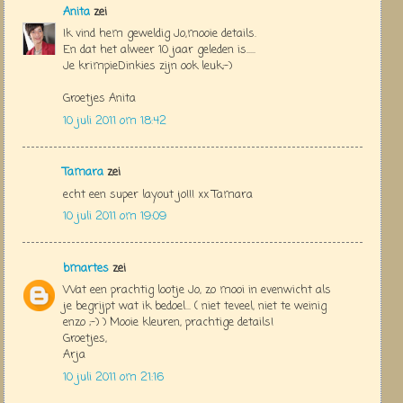
Anita
zei
Ik vind hem geweldig Jo,mooie details.
En dat het alweer 10 jaar geleden is.....
Je krimpieDinkies zijn ook leuk;-)
Groetjes Anita
10 juli 2011 om 18:42
Tamara
zei
echt een super layout jo!!! xx Tamara
10 juli 2011 om 19:09
bmartes
zei
Wat een prachtig lootje Jo, zo mooi in evenwicht als
je begrijpt wat ik bedoel... ( niet teveel, niet te weinig
enzo ;-) ) Mooie kleuren, prachtige details!
Groetjes,
Arja
10 juli 2011 om 21:16