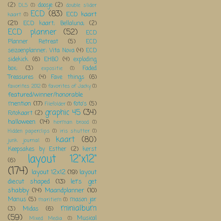
(2)
doosje
(2)
DLS
(1)
double slider
ECD
(83)
ECD kaart
kaart
(1)
(21)
ECD kaart; Bellaluna;
(2)
ECD planner
(52)
ECD
Planner Retreat
(5)
ECD
seizoenplanner; Vita Nova
(4)
ECD
sidekick
(6)
EHBO
(4)
exploding
box;
(3)
Faded
expositie
(1)
Treasures
(4)
Fave things
(6)
favorites 2012
(1)
favorites of Jacky
(1)
featured/winner/honorable
mention
(17)
foto's
(5)
Filefolder
(1)
graphic 45
(34)
Fotokaart
(2)
halloween
(14)
herman brood
(1)
Hidden paperclips
(1)
iris shutter
(1)
kaart
(80)
junk journal
(1)
Keepsakes by Esther
(2)
kerst
layout 12"x12"
(6)
(174)
layout 12x12
(19)
layout
diecut shaped
(13)
let's get
shabby
(14)
Maandplanner
(10)
Manus
(5)
mason jar
maritiem
(1)
minialbum
(3)
Midas
(6)
(59)
Musical
Mixed Media
(1)