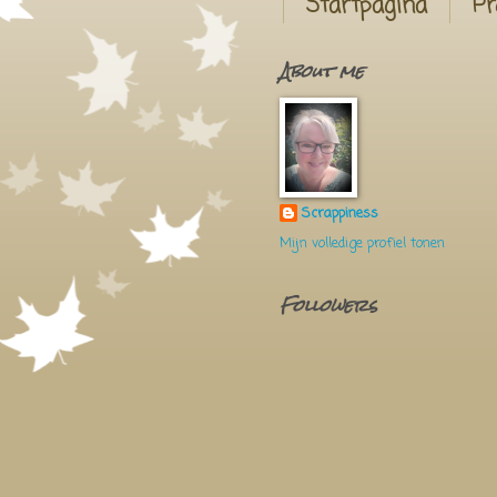
Startpagina
Pr
About me
Scrappiness
Mijn volledige profiel tonen
Followers