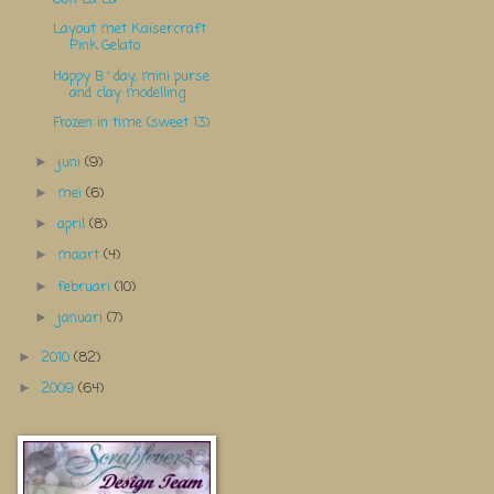
Layout met Kaisercraft
Pink Gelato
Happy B´day, mini purse
and clay modelling
Frozen in time (sweet 13)
juni
(9)
►
mei
(6)
►
april
(8)
►
maart
(4)
►
februari
(10)
►
januari
(7)
►
2010
(82)
►
2009
(64)
►