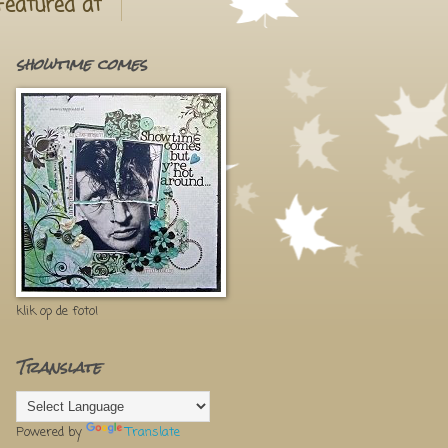
Featured at
showtime comes
klik op de foto!
Translate
Powered by
Translate