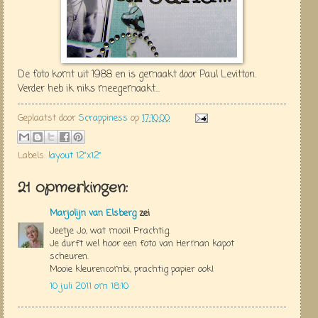
De foto komt uit 1988 en is gemaakt door Paul Levitton.
Verder heb ik niks meegemaakt...
Geplaatst door
Scrappiness
op
17:10:00
Labels:
layout 12"x12"
21 opmerkingen:
Marjolijn van Elsberg
zei
Jeetje Jo, wat mooi! Prachtig.
Je durft wel hoor een foto van Herman kapot
scheuren.
Mooie kleurencombi, prachtig papier ook!
10 juli 2011 om 18:10