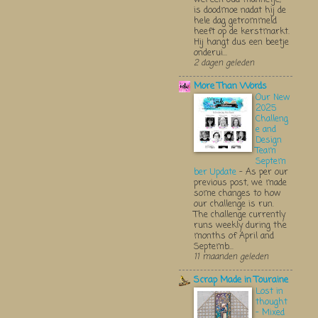
is doodmoe nadat hij de
hele dag getrommeld
heeft op de kerstmarkt.
Hij hangt dus een beetje
onderui...
2 dagen geleden
More Than Words
Our New
2025
Challeng
e and
Design
Team
Septem
ber Update
-
As per our
previous post, we made
some changes to how
our challenge is run.
The challenge currently
runs weekly during the
months of April and
Septemb...
11 maanden geleden
Scrap Made in Touraine
Lost in
thought
- Mixed