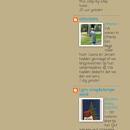
this step-by-step
tutor...
20 uur geleden
KITSCRAPS
Otterlo
-
We
waren in
Otterlo.
Een
dagje
maar
hoor. Laura en Jeroen
hadden gevraagd of we
langskwamen op hun
vakantieadres 😊 We
hadden bedacht dat we
dan wel eers...
1 dag geleden
Lijn's scrap&stampin
world
Drumm
erboy....
(52WTC
)
-
Dit
notenkr
akertje,
het lijkt
wel een oud mannetje,