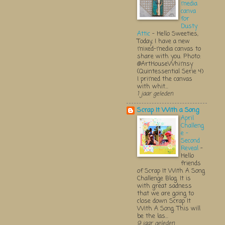
media
canva
for
Dusty
Attic
-
Hello Sweeties,
Today, I have a new
mixed-media canvas to
share with you. Photo:
@ArtHouseWhimsy
(Quintessential Serie 4)
I primed the canvas
with whit...
1 jaar geleden
Scrap It With a Song
April
Challeng
e -
Second
Reveal
-
Hello
friends
of Scrap It With A Song
Challenge Blog. It is
with great sadness
that we are going to
close down Scrap It
With A Song. This will
be the las...
9 jaar geleden