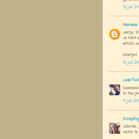
10 juli 2
Marieke
Jeetje, 1
Je hebt 
details ov
Groetjes
10 juli 2
Julie Tu
Sooooooo
to the phot
11 juli 2
ScrapEnj
Jolanda..
weten te 