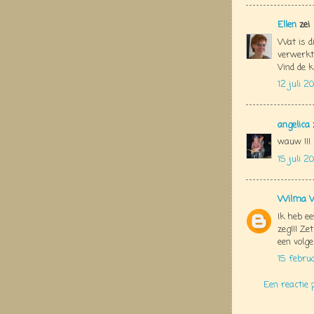
Ellen
zei
Wat is di
verwerkt 
Vind de k
12 juli 2
angelica
wauw !!!
15 juli 2
Wilma V
Ik heb ee
zeg!!! Ze
een volge
15 febru
Een reactie 