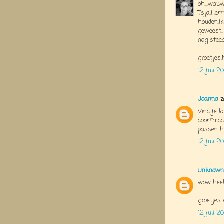
oh...wau
Tsja,Herm
houden.I
geweest..
nog steed
groetjes
12 juli 20
Joanna
z
Vind je l
doormidde
passen h
12 juli 2
Unknown
wow heel
groetjes 
12 juli 2