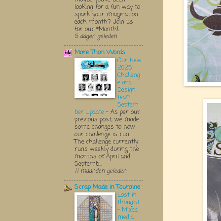
looking for a fun way to
spark your imagination
each month? Join us
for our *Monthl...
5 dagen geleden
More Than Words
Our New
2025
Challeng
e and
Design
Team
Septem
ber Update
-
As per our
previous post, we made
some changes to how
our challenge is run.
The challenge currently
runs weekly during the
months of April and
Septemb...
11 maanden geleden
Scrap Made in Touraine
Lost in
thought
- Mixed
media