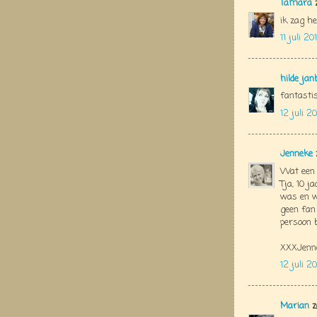
Tamara
z
ik zag he
11 juli 2
hilde jan
fantastis
12 juli 2
Jenneke
Wat een p
Tja, 10 j
was en wa
geen fan
persoon 
XXXJenn
12 juli 2
Marian
z