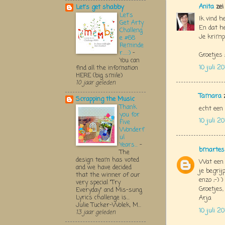
Anita
zei
Let's get shabby
Let's
Ik vind h
Get Arty
En dat he
Challeng
Je krimpi
e #68
Reminde
r.....:)
-
Groetjes
You can
10 juli 2
find all the infomation
HERE (big smile)
10 jaar geleden
Tamara
z
Scrapping the Music
Thank
echt een 
you for
10 juli 2
Five
Wonderf
ul
Years...
-
bmartes
The
design team has voted
Wat een p
and we have decided
je begrijp
that the winner of our
enzo ;-) 
very special "Try
Groetjes,
Everyday" and Mis-sung
Lyrics challenge is...
Arja
Julie Tucker-Wolek, M...
10 juli 2
13 jaar geleden