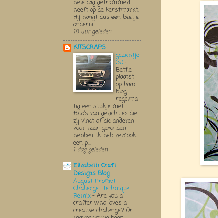
hele dag getrommeld
heeft op de kerstmarkt.
Hij hangt dus een beetje
onderui...
18 uur geleden
KITSCRAPS
gezichtje
(s)
-
Bettie
plaatst
op haar
blog
regelma
tig een stukje met
foto’s van gezichtjes die
zij vindt of die anderen
voor haar gevonden
hebben. Ik heb zelf ook
een p...
1 dag geleden
Elizabeth Craft
Designs Blog
August Prompt
Challenge- Technique
Remix
-
Are you a
crafter who loves a
creative challenge? Or
maybe you’ve been