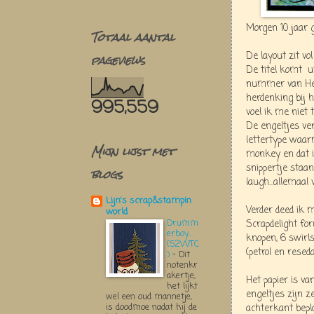
Morgen 10 jaar ge
Totaal aantal
pageviews
De layout zit vo
De titel komt
u
nummer van Her
herdenking bij 
995,559
voel ik me niet 
De engeltjes ver
lettertype waar
Mijn lijst met
monkey en dat i
snippertje staan
blogs
laugh...allemaal 
Lijn's scrap&stampin
Verder deed ik 
world
Drumm
Scrapdelight for
erboy....
knopen, 6 swirls
(52WTC
(petrol en reseda
)
-
Dit
notenkr
akertje,
Het papier is va
het lijkt
engeltjes zijn 
wel een oud mannetje,
is doodmoe nadat hij de
achterkant bepl