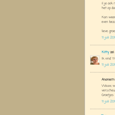
il je ook
het op da
Kan weer
even bez
lieve groe
11 juli 2
Kitty
zei
Ik vind '
11 juli 2
Anoniem 
Wauw, wa
verscheur
Groetjes 
11 juli 2