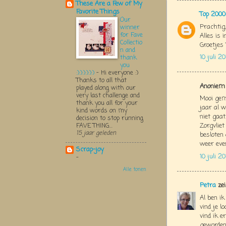
These Are a Few of My
Favorite Things
Top 2000
Our
Prachtig
winner
for Fave
Alles is 
Collectio
Groetjes 
n and
10 juli 2
thank
you
:):):):):):)
-
Hi everyone :)
Thanks to all that
Anoniem 
played along with our
very last challenge and
Mooi gema
thank you all for your
jaar al 
kind words on my
niet gaat
decision to stop running
Zorgvlie
FAVE THING...
15 jaar geleden
besloten
weer even.
Scrap-joy
10 juli 2
-
Alle tonen
Petra
zei
Al ben i
vind je l
vind ik e
geworden