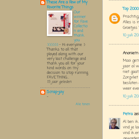
These Are a Few of My
Favorite Things
Top 2000
Our
Prachtig
winner
for Fave
Alles is 
Collectio
Groetjes 
n and
10 juli 2
thank
you
:):):):):):)
-
Hi everyone :)
Thanks to all that
Anoniem 
played along with our
very last challenge and
Mooi gema
thank you all for your
jaar al 
kind words on my
niet gaat
decision to stop running
Zorgvlie
FAVE THING...
15 jaar geleden
besloten
weer even.
Scrap-joy
10 juli 2
-
Alle tonen
Petra
zei
Al ben i
vind je l
vind ik e
geworden