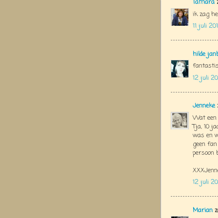
Tamara
z
ik zag he
11 juli 2
hilde jan
fantastis
12 juli 2
Jenneke
Wat een p
Tja, 10 j
was en wa
geen fan
persoon 
XXXJenn
12 juli 2
Marian
z