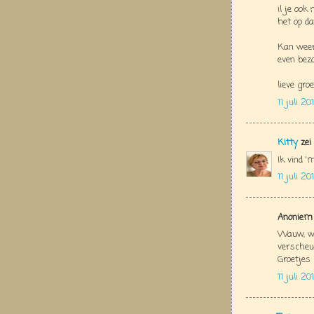
il je ook
het op da
Kan weer
even bez
lieve groe
11 juli 2
Kitty
zei
Ik vind '
11 juli 2
Anoniem 
Wauw, wa
verscheur
Groetjes 
11 juli 2