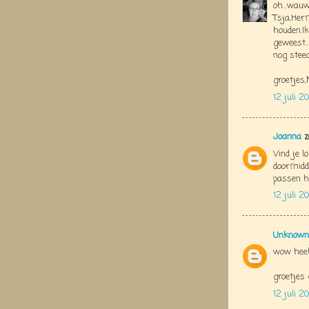
oh...wau
Tsja,Herm
houden.I
geweest..
nog steed
groetjes
12 juli 20
Joanna
z
Vind je l
doormidde
passen h
12 juli 2
Unknown
wow heel
groetjes 
12 juli 2