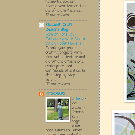
natuurlijk ook een
kaartje voor komen. Net
als bijna alle meisjes...
17 uur geleden
Elizabeth Craft
Designs Blog
Tone-on-Tone Faux
Embossing with Bloom
Wildly Paper Flowers
-
Elevate your paper
crafting projects with
rich, subtle texture and
a dramatic dimensional
centerpiece that
commands attention. In
this step-by-step
tutor...
23 uur geleden
KITSCRAPS
Otterlo
-
We
waren in
Otterlo.
Een
dagje
maar
hoor. Laura en Jeroen
hadden gevraagd of we