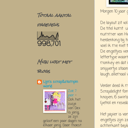
Morgen 10 jaar ge
Totaal aantal
pageviews
De layout zit vo
De titel komt
u
nummer van Her
herdenking bij 
998,701
voel ik me niet 
De engeltjes ver
lettertype waar
Mijn lijst met
monkey en dat i
snippertje staan
blogs
laugh...allemaal 
Lijn's scrap&stampin
Verder deed ik 
world
Zoë 7
Scrapdelight for
jaar
-
knopen, 6 swirls
Ook het
(petrol en reseda
zusje
van Dex
is jarig,
Het papier is va
ze zijn
engeltjes zijn 
geloof een paar dagen na
elkaar jarig. Daar moest
achterkant bepl