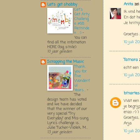
Anita
zei
Let's get shabby
Let's
Ik vind h
Get Arty
En dat he
Challeng
Je krimpi
e #68
Reminde
r.....:)
-
Groetjes
You can
10 juli 2
find all the infomation
HERE (big smile)
10 jaar geleden
Tamara
z
Scrapping the Music
Thank
echt een 
you for
10 juli 2
Five
Wonderf
ul
Years...
-
bmartes
The
design team has voted
Wat een p
and we have decided
je begrijp
that the winner of our
enzo ;-) 
very special "Try
Groetjes,
Everyday" and Mis-sung
Lyrics challenge is...
Arja
Julie Tucker-Wolek, M...
10 juli 2
13 jaar geleden