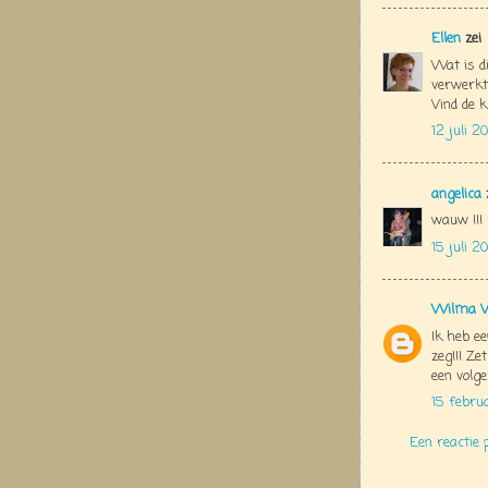
Ellen
zei
Wat is di
verwerkt 
Vind de k
12 juli 2
angelica
wauw !!!
15 juli 2
Wilma V
Ik heb ee
zeg!!! Ze
een volge
15 febru
Een reactie 