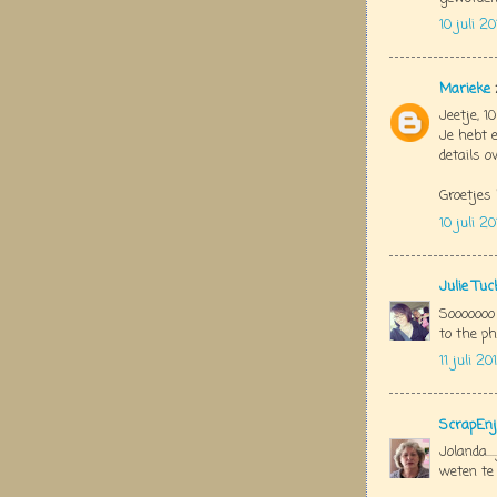
10 juli 2
Marieke
Jeetje, 1
Je hebt 
details ov
Groetjes
10 juli 2
Julie Tu
Sooooooo
to the phot
11 juli 2
ScrapEnj
Jolanda..
weten te 