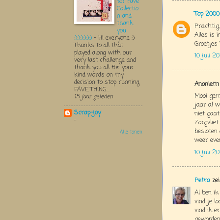
for Fave
Collectio
Top 2000
n and
thank
Prachtig
you
Alles is 
:):):):):):)
-
Hi everyone :)
Groetjes 
Thanks to all that
played along with our
10 juli 2
very last challenge and
thank you all for your
kind words on my
decision to stop running
Anoniem 
FAVE THING...
Mooi gema
15 jaar geleden
jaar al 
Scrap-joy
niet gaat
-
Zorgvlie
besloten
Alle tonen
weer even.
10 juli 2
Petra
zei
Al ben i
vind je l
vind ik e
geworden