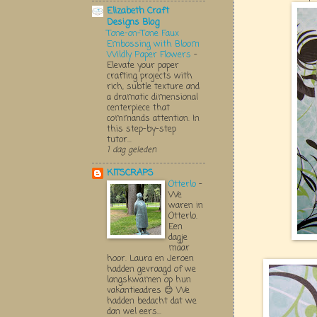
Elizabeth Craft
Designs Blog
Tone-on-Tone Faux
Embossing with Bloom
Wildly Paper Flowers
-
Elevate your paper
crafting projects with
rich, subtle texture and
a dramatic dimensional
centerpiece that
commands attention. In
this step-by-step
tutor...
1 dag geleden
KITSCRAPS
Otterlo
-
We
waren in
Otterlo.
Een
dagje
maar
hoor. Laura en Jeroen
hadden gevraagd of we
langskwamen op hun
vakantieadres 😊 We
hadden bedacht dat we
dan wel eers...