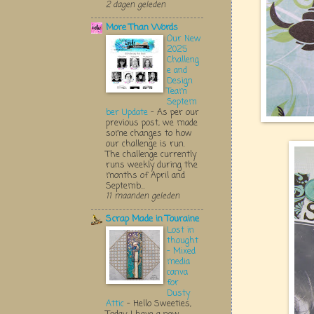
2 dagen geleden
More Than Words
Our New
2025
Challeng
e and
Design
Team
Septem
ber Update
-
As per our
previous post, we made
some changes to how
our challenge is run.
The challenge currently
runs weekly during the
months of April and
Septemb...
11 maanden geleden
Scrap Made in Touraine
Lost in
thought
- Mixed
media
canva
for
Dusty
Attic
-
Hello Sweeties,