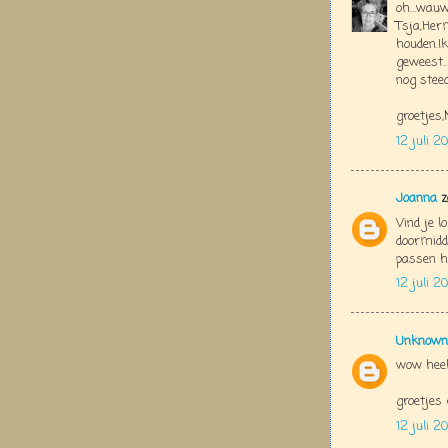
oh...wau
Tsja,Herm
houden.I
geweest..
nog steed
groetjes
12 juli 20
Joanna
z
Vind je l
doormidde
passen h
12 juli 2
Unknown
wow heel
groetjes 
12 juli 2