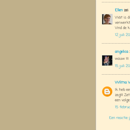
Ellen
zei
Wat is di
verwerkt 
Vind de k
12 juli 2
angelica
wauw !!!
15 juli 2
Wilma V
Ik heb ee
zeg!!! Ze
een volge
15 febru
Een reactie 