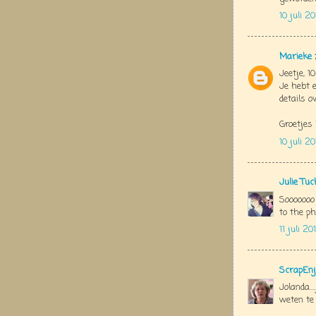
10 juli 2
Marieke
Jeetje, 1
Je hebt 
details ov
Groetjes
10 juli 2
Julie Tu
Sooooooo
to the phot
11 juli 2
ScrapEnj
Jolanda..
weten te 