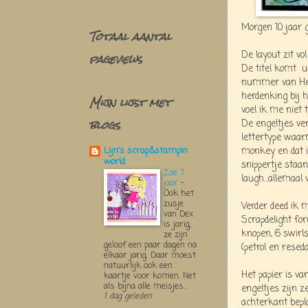
Morgen 10 jaar ge
Totaal aantal
pageviews
De layout zit vo
De titel komt
u
nummer van Her
herdenking bij 
Mijn lijst met
voel ik me niet 
blogs
De engeltjes ver
lettertype waar
monkey en dat i
Lijn's scrap&stampin
world
snippertje staan
Zoë 7
laugh...allemaal 
jaar
-
Ook het
zusje
Verder deed ik 
van Dex
Scrapdelight for
is jarig,
knopen, 6 swirls
ze zijn
geloof een paar dagen na
(petrol en reseda
elkaar jarig. Daar moest
natuurlijk ook een
Het papier is va
kaartje voor komen. Net
als bijna alle meisjes...
engeltjes zijn 
1 dag geleden
achterkant bepl