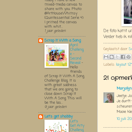
Today, I have a new
mixed-media canvas to
share with you. Photo:
@ArtHouseWhimsy
(Quintessential Serie 4)
I primed the canvas
with whit...
De foto komt ui
1 jaar geleden
Verder heb ik n
Scrap It With a Song
April
Geplaatst door
S
Challeng
e -
Second
Reveal
-
Labels:
layout 12"
Hello
friends
of Scrap It With A Song
21 opmerk
Challenge Blog. It is
with great sadness
Marjolij
that we are going to
close down Scrap It
Jeetje Jo
With A Song. This will
Je durft
be the las...
scheuren
9 jaar geleden
Mooie kle
Let's get shabby
10 juli 2
Let's
Get Arty
Challeng