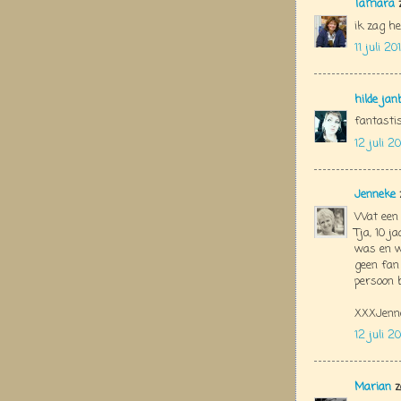
Tamara
z
ik zag he
11 juli 2
hilde jan
fantastis
12 juli 2
Jenneke
Wat een p
Tja, 10 j
was en wa
geen fan
persoon 
XXXJenn
12 juli 2
Marian
z