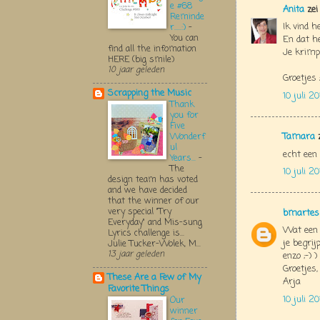
e #68
Anita
zei
Reminde
Ik vind h
r.....:)
-
You can
En dat he
find all the infomation
Je krimpi
HERE (big smile)
10 jaar geleden
Groetjes
Scrapping the Music
10 juli 2
Thank
you for
Five
Tamara
z
Wonderf
ul
echt een 
Years...
-
The
10 juli 2
design team has voted
and we have decided
that the winner of our
very special "Try
bmartes
Everyday" and Mis-sung
Wat een p
Lyrics challenge is...
je begrijp
Julie Tucker-Wolek, M...
13 jaar geleden
enzo ;-) 
Groetjes,
These Are a Few of My
Arja
Favorite Things
10 juli 2
Our
winner