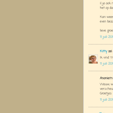
il je ook
het op da
Kan weer
even bez
lieve groe
11 juli 2
Kitty
zei
Ik vind '
11 juli 2
Anoniem 
Wauw, wa
verscheur
Groetjes 
11 juli 2