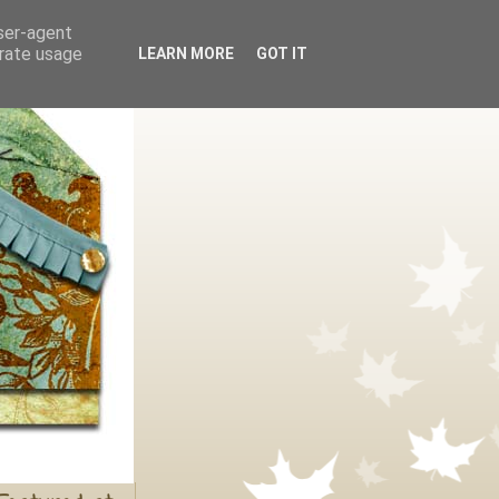
user-agent
erate usage
LEARN MORE
GOT IT