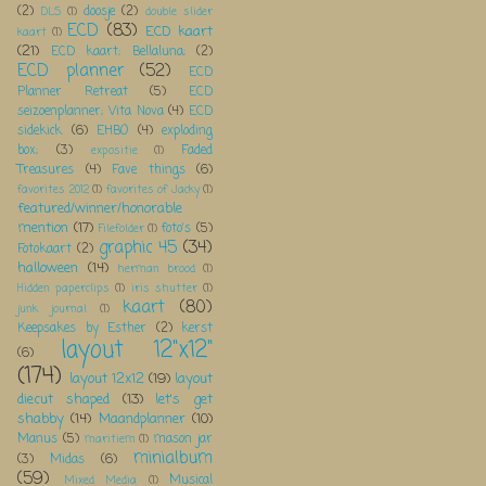
(2)
doosje
(2)
DLS
(1)
double slider
ECD
(83)
ECD kaart
kaart
(1)
(21)
ECD kaart; Bellaluna;
(2)
ECD planner
(52)
ECD
Planner Retreat
(5)
ECD
seizoenplanner; Vita Nova
(4)
ECD
sidekick
(6)
EHBO
(4)
exploding
box;
(3)
Faded
expositie
(1)
Treasures
(4)
Fave things
(6)
favorites 2012
(1)
favorites of Jacky
(1)
featured/winner/honorable
mention
(17)
foto's
(5)
Filefolder
(1)
graphic 45
(34)
Fotokaart
(2)
halloween
(14)
herman brood
(1)
Hidden paperclips
(1)
iris shutter
(1)
kaart
(80)
junk journal
(1)
Keepsakes by Esther
(2)
kerst
layout 12"x12"
(6)
(174)
layout 12x12
(19)
layout
diecut shaped
(13)
let's get
shabby
(14)
Maandplanner
(10)
Manus
(5)
mason jar
maritiem
(1)
minialbum
(3)
Midas
(6)
(59)
Musical
Mixed Media
(1)