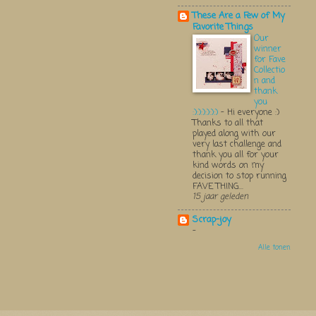
These Are a Few of My
Favorite Things
Our
winner
for Fave
Collectio
n and
thank
you
:):):):):):)
-
Hi everyone :)
Thanks to all that
played along with our
very last challenge and
thank you all for your
kind words on my
decision to stop running
FAVE THING...
15 jaar geleden
Scrap-joy
-
Alle tonen