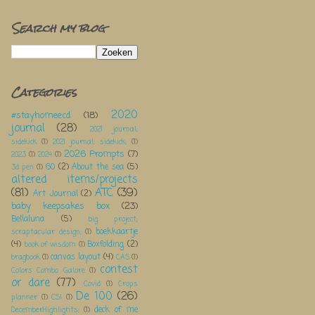
Search my blog
Categories
2020
#stayhomeecd
(18)
journal
(28)
2021 journal;
sidekick
(1)
2021 journal; sidekick;
(1)
2026 Prompts
(7)
2023
(1)
2024
(1)
60
(2)
About the sea
(5)
3d pen
(1)
altered items/projects
(81)
ATC
(39)
Art Journal
(2)
baby keepsakes box
(23)
Bellaluna
(5)
big project;
boekkaartje
scraptacular design;
(1)
(4)
Boxfolding
(2)
book of wisdom
(1)
canvas layout
(4)
bragbook
(1)
CAS
(1)
contest
Colors Combo Galore
(1)
or dare
(77)
Covid
(1)
Crops
De 100
(26)
planner
(1)
CSI
(1)
deck of me
DecemberHighlights;
(1)