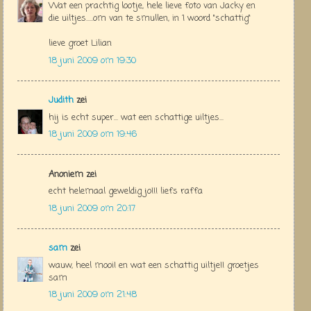
Wat een prachtig lootje, hele lieve foto van Jacky en
die uiltjes.....om van te smullen, in 1 woord "schattig"
lieve groet Lilian
18 juni 2009 om 19:30
Judith
zei
hij is echt super... wat een schattige uiltjes...
18 juni 2009 om 19:46
Anoniem zei
echt helemaal geweldig jo!!! liefs raffa
18 juni 2009 om 20:17
sam
zei
wauw, heel mooi! en wat een schattig uiltje!! groetjes
sam
18 juni 2009 om 21:48