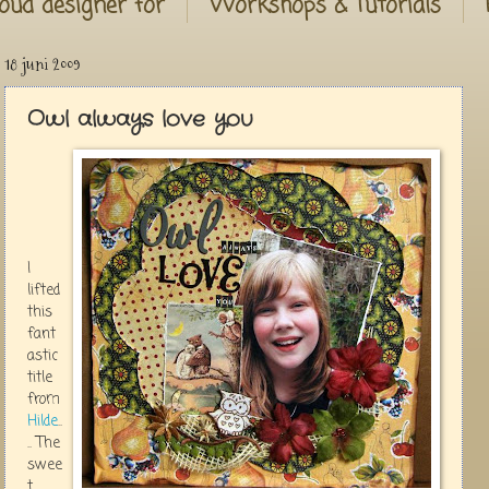
oud designer for
Workshops & Tutorials
18 juni 2009
Owl always love you
I
lifted
this
fant
astic
title
from
Hilde
..
.. The
swee
t