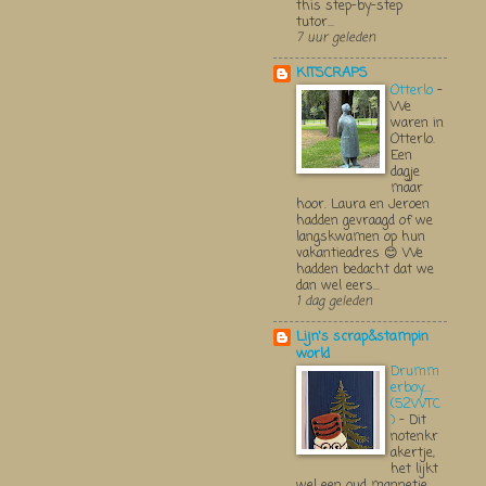
this step-by-step
tutor...
7 uur geleden
KITSCRAPS
Otterlo
-
We
waren in
Otterlo.
Een
dagje
maar
hoor. Laura en Jeroen
hadden gevraagd of we
langskwamen op hun
vakantieadres 😊 We
hadden bedacht dat we
dan wel eers...
1 dag geleden
Lijn's scrap&stampin
world
Drumm
erboy....
(52WTC
)
-
Dit
notenkr
akertje,
het lijkt
wel een oud mannetje,