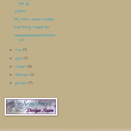
her go
JUMP!!
My mom, sweet sixteen
Everthing I hoped for
iiieeeeeeeeeeeeeekkkkkkk
ss!!
mei
(7)
►
april
(7)
►
maart
(6)
►
februari
(1)
►
januari
(7)
►