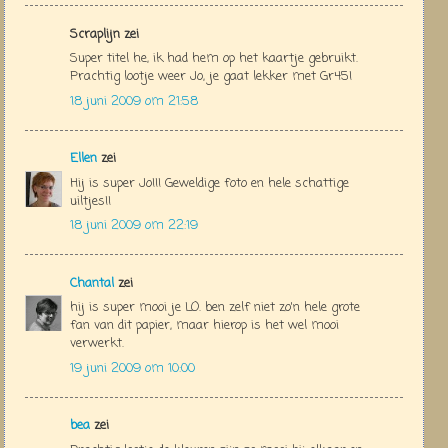
Scraplijn zei
Super titel he, ik had hem op het kaartje gebruikt.
Prachtig lootje weer Jo, je gaat lekker met Gr45!
18 juni 2009 om 21:58
Ellen
zei
Hij is super Jo!!! Geweldige foto en hele schattige
uiltjes!!
18 juni 2009 om 22:19
Chantal
zei
hij is super mooi je LO. ben zelf niet zo'n hele grote
fan van dit papier, maar hierop is het wel mooi
verwerkt.
19 juni 2009 om 10:00
bea
zei