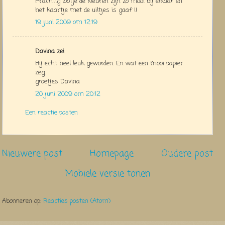
Prachtig lootje de kleuren zijn zo mooi bij elkaar en
het kaartje met de uiltjes is gaaf !!
19 juni 2009 om 12:19
Davina zei
Hij echt heel leuk geworden. En wat een mooi papier
zeg.
groetjes Davina
20 juni 2009 om 20:12
Een reactie posten
Nieuwere post
Homepage
Oudere post
Mobiele versie tonen
Abonneren op:
Reacties posten (Atom)