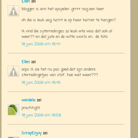
Ellen
zei
blogger is ann het opspelen .grrrr nog een keer
oh die is leuk zeg, komt ie op haar kamer te hangen?
ik vind die syterredinges zo leuk wta was dat ook al
weer?? en dat jute en de witte swirls en... de foto
18 juni 2009 om 18:44
Ellen
zei
oops ik zie het nu pas goed dat zijn andere
sterredingetjes van stof.. hoe wat waar???
18 juni 2009 om 18:45
wendela
zei
prachtig!!!!
18 juni 2009 om 18:58
ScrapEnjoy
zei