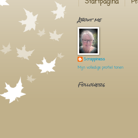
Startpagina
Pr
About me
Scrappiness
Mijn volledige profiel tonen
Followers