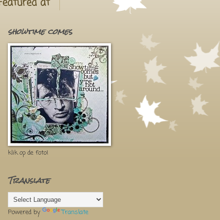
Featured at
showtime comes
klik op de foto!
Translate
Powered by
Translate