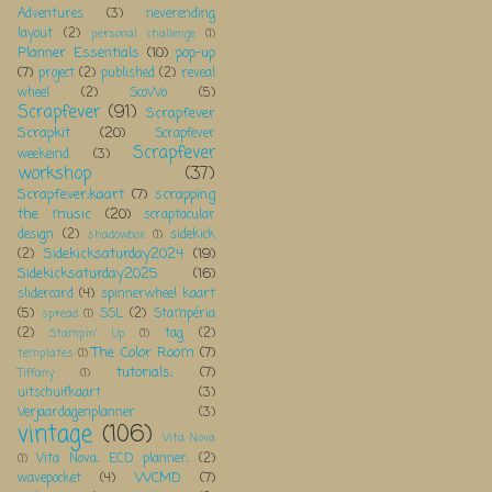
Adventures
(3)
neverending
layout
(2)
personal challenge
(1)
Planner Essentials
(10)
pop-up
(7)
project
(2)
published
(2)
reveal
wheel
(2)
ScoWo
(5)
Scrapfever
(91)
Scrapfever
Scrapkit
(20)
Scrapfever
Scrapfever
weekeind
(3)
workshop
(37)
Scrapfever;kaart
(7)
scrapping
the music
(20)
scraptacular
design
(2)
sidekick
shadowbox
(1)
Sidekicksaturday2024
(19)
(2)
Sidekicksaturday2025
(16)
slidercard
(4)
spinnerwheel kaart
(5)
SSL
(2)
Stampéria
spread
(1)
(2)
tag
(2)
Stampin' Up
(1)
The Color Room
(7)
templates
(1)
tutorials;
(7)
Tiffany
(1)
uitschuifkaart
(3)
Verjaardagenplanner
(3)
vintage
(106)
Vita Nova
Vita Nova; ECD planner;
(2)
(1)
WCMD
(7)
wavepocket
(4)