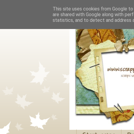
This site uses cookies from Google to d
are shared with Google along with perf
statistics, and to detect and address 