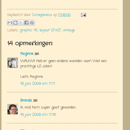
Geplaatst door
Scrappiness
op
17:06:00
Labels:
graphic 45
,
layout 12"x12"
,
vintage
14 opmerkingen:
Reginne
zei
WAUW!! Heb er geen andere woorden voor! Wat een
prachtige LO Jolan!
Liefs Reginne
18 juni 2009 om 17:17
Brenda
zei
Ik vind hem super gaaf geworden.
18 juni 2009 om 17:18