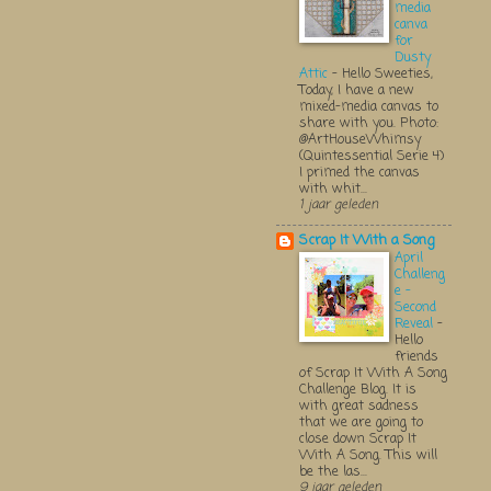
media
canva
for
Dusty
Attic
-
Hello Sweeties,
Today, I have a new
mixed-media canvas to
share with you. Photo:
@ArtHouseWhimsy
(Quintessential Serie 4)
I primed the canvas
with whit...
1 jaar geleden
Scrap It With a Song
April
Challeng
e -
Second
Reveal
-
Hello
friends
of Scrap It With A Song
Challenge Blog. It is
with great sadness
that we are going to
close down Scrap It
With A Song. This will
be the las...
9 jaar geleden