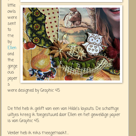
little
owls
were
sent
to
me
by
Ellen
and
the
gorge
ous
paper
s
were designed by Graphic 45
De titel heb ik gelift van een van Hilde's layouts. De schattige
uiltjes kreeg ik toegestuurd door Ellen en het geweldige papier
is van Graphic 45.
Verder heb ik niks meegemaakt....