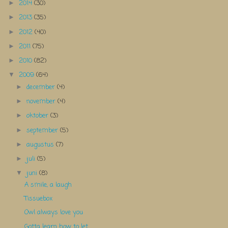
2014
(30)
►
2013
(35)
►
2012
(40)
►
2011
(75)
►
2010
(82)
►
2009
(64)
▼
december
(4)
►
november
(4)
►
oktober
(3)
►
september
(5)
►
augustus
(7)
►
juli
(5)
►
juni
(8)
▼
A smile, a laugh
Tissuebox
Owl always love you
Gotta learn how to let