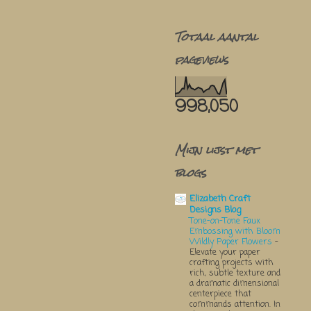
Totaal aantal
pageviews
998,050
Mijn lijst met
blogs
Elizabeth Craft
Designs Blog
Tone-on-Tone Faux
Embossing with Bloom
Wildly Paper Flowers
-
Elevate your paper
crafting projects with
rich, subtle texture and
a dramatic dimensional
centerpiece that
commands attention. In