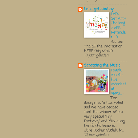
Let's get shabby
Let's
Get Arty
Challeng
e #68
Reminde
r.....:)
-
You can
find all the infomation
HERE (big smile)
10 jaar geleden
Scrapping the Music
Thank
you for
Five
Wonderf
ul
Years...
-
The
design team has voted
and we have decided
that the winner of our
very special "Try
Everyday" and Mis-sung
Lyrics challenge is...
Julie Tucker-Wolek, M...
13 jaar geleden