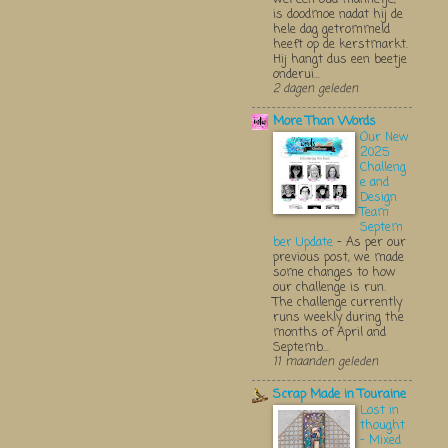
is doodmoe nadat hij de
hele dag getrommeld
heeft op de kerstmarkt.
Hij hangt dus een beetje
onderui...
2 dagen geleden
More Than Words
Our New
2025
Challeng
e and
Design
Team
Septem
ber Update
-
As per our
previous post, we made
some changes to how
our challenge is run.
The challenge currently
runs weekly during the
months of April and
Septemb...
11 maanden geleden
Scrap Made in Touraine
Lost in
thought
- Mixed