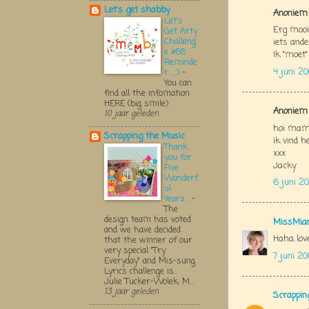
Let's get shabby
Anoniem 
Let's
Erg mooi!
Get Arty
Challeng
iets ander
e #68
Ik "moet"
Reminde
4 juni 2
r.....:)
-
You can
find all the infomation
HERE (big smile)
Anoniem 
10 jaar geleden
hoi mam.
Scrapping the Music
ik vind h
Thank
xxx
you for
Jacky
Five
Wonderf
6 juni 2
ul
Years...
-
The
design team has voted
MissMia
and we have decided
Haha..lov
that the winner of our
very special "Try
7 juni 2
Everyday" and Mis-sung
Lyrics challenge is...
Julie Tucker-Wolek, M...
13 jaar geleden
Scrappin