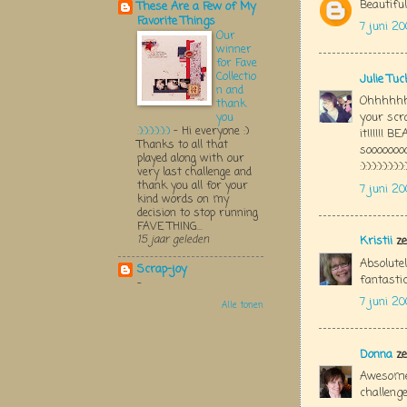
Beautiful
These Are a Few of My
Favorite Things
7 juni 2
Our
winner
for Fave
Collectio
Julie Tu
n and
Ohhhhhhh
thank
your sc
you
:):):):):):)
-
Hi everyone :)
it!!!!!! 
Thanks to all that
sooooooo
played along with our
:):):):):):):):):
very last challenge and
thank you all for your
7 juni 2
kind words on my
decision to stop running
FAVE THING...
15 jaar geleden
Kristii
ze
Absolute
Scrap-joy
fantastic
-
7 juni 2
Alle tonen
Donna
ze
Awesome!
challenge