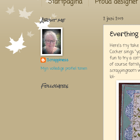
Startpagina
Proud designer
About me
2 juni 2009
Everthing
Here's my take 
Cocker sings "yo
fun to try a com
Scrappiness
of course family
Mijn volledige profiel tonen
scrappingroom wh
lol-
Followers