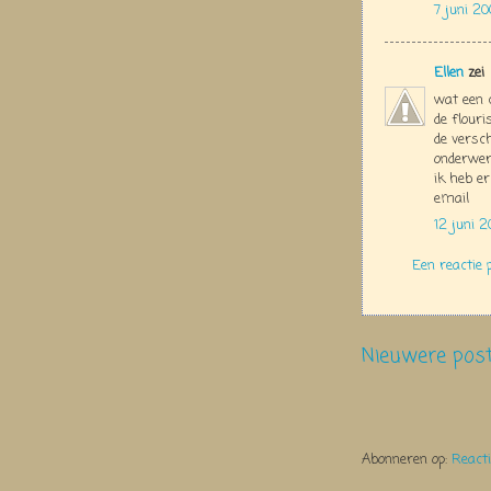
7 juni 2
Ellen
zei
wat een c
de flouri
de versch
onderwer
ik heb er
email
12 juni 
Een reactie 
Nieuwere pos
Abonneren op:
React