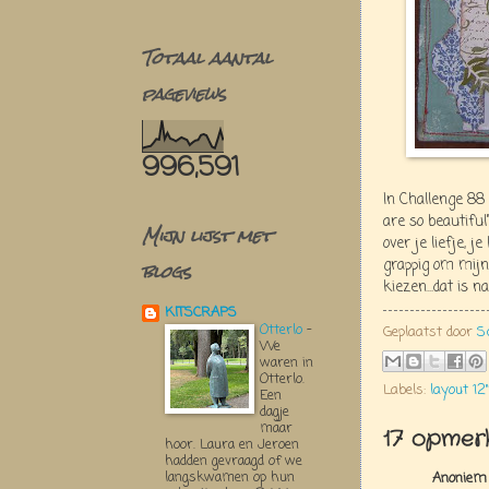
Totaal aantal
pageviews
996,591
In Challenge 88
are so beautiful
Mijn lijst met
over je liefje, j
blogs
grappig om mijn
kiezen...dat is 
KITSCRAPS
Otterlo
-
Geplaatst door
S
We
waren in
Otterlo.
Labels:
layout 12"
Een
dagje
maar
17 opmerk
hoor. Laura en Jeroen
hadden gevraagd of we
langskwamen op hun
Anoniem 