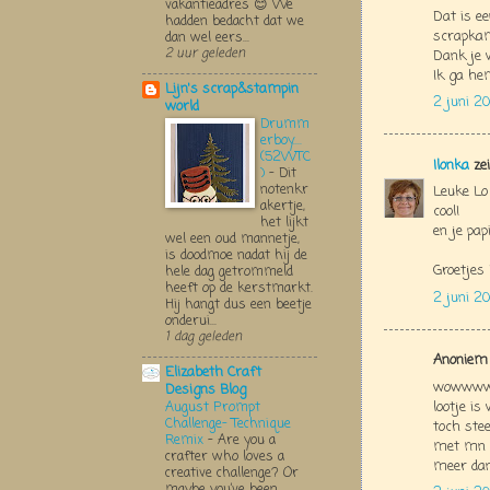
vakantieadres 😊 We
Dat is e
hadden bedacht dat we
scrapkam
dan wel eers...
2 uur geleden
Dank je 
Ik ga he
Lijn's scrap&stampin
2 juni 2
world
Drumm
erboy....
(52WTC
Ilonka
zei
)
-
Dit
notenkr
Leuke Lo 
akertje,
cool!
het lijkt
en je pap
wel een oud mannetje,
is doodmoe nadat hij de
Groetjes 
hele dag getrommeld
heeft op de kerstmarkt.
2 juni 2
Hij hangt dus een beetje
onderui...
1 dag geleden
Anoniem 
Elizabeth Craft
wowwwwww
Designs Blog
lootje is
August Prompt
Challenge- Technique
toch ste
Remix
-
Are you a
met mn ti
crafter who loves a
meer dan 
creative challenge? Or
maybe you’ve been