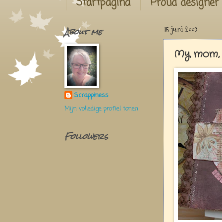
Startpagina
Proud designer
About me
15 juni 2009
My mom, 
Scrappiness
Mijn volledige profiel tonen
Followers