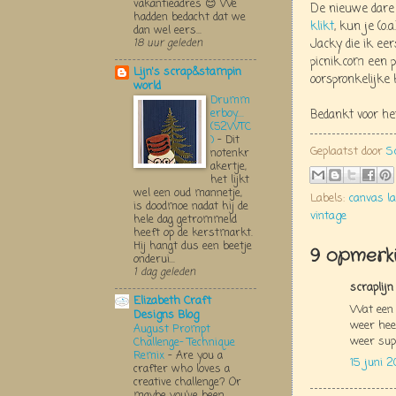
vakantieadres 😊 We
De nieuwe dare 
hadden bedacht dat we
klikt
, kun je (o.
dan wel eers...
Jacky die ik ee
18 uur geleden
picnik.com een 
Lijn's scrap&stampin
oorspronkelijke 
world
Drumm
erboy....
Bedankt voor he
(52WTC
)
-
Dit
Geplaatst door
S
notenkr
akertje,
het lijkt
wel een oud mannetje,
Labels:
canvas l
is doodmoe nadat hij de
vintage
hele dag getrommeld
heeft op de kerstmarkt.
Hij hangt dus een beetje
9 opmerki
onderui...
1 dag geleden
scraplijn
Elizabeth Craft
Wat een 
Designs Blog
weer hee
August Prompt
weer supe
Challenge- Technique
Remix
-
Are you a
15 juni 
crafter who loves a
creative challenge? Or
maybe you’ve been