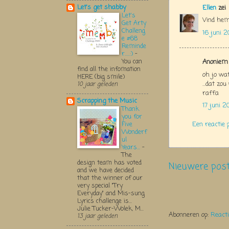
Let's get shabby
Ellen
zei
Let's
Vind hem
Get Arty
Challeng
16 juni 
e #68
Reminde
r.....:)
-
You can
Anoniem 
find all the infomation
oh jo wat
HERE (big smile)
...dat zo
10 jaar geleden
raffa
Scrapping the Music
17 juni 
Thank
you for
Five
Een reactie 
Wonderf
ul
Years...
-
The
design team has voted
Nieuwere pos
and we have decided
that the winner of our
very special "Try
Everyday" and Mis-sung
Lyrics challenge is...
Julie Tucker-Wolek, M...
Abonneren op:
React
13 jaar geleden