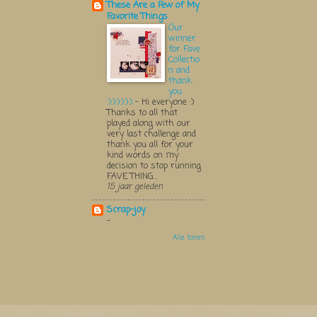
These Are a Few of My
Favorite Things
Our
winner
for Fave
Collectio
n and
thank
you
:):):):):):)
-
Hi everyone :)
Thanks to all that
played along with our
very last challenge and
thank you all for your
kind words on my
decision to stop running
FAVE THING...
15 jaar geleden
Scrap-joy
-
Alle tonen