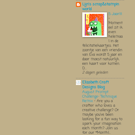
Lijn's scrap&stampin
world
5 Jaar!!!
-
Moment
eel zit ik
even
helemaa
l in de
felicitatiekaartjes. Het
zoontje van een vriendin
van Eva wordt 5 jaar en
daar moest natuurlijk
een kaart voor komen.
D...
2 dagen geleden
Elizabeth Craft
Designs Blog
August Prompt
Challenge- Technique
Remix
-
Are you a
crafter who loves a
creative challenge? Or
maybe you’ve been
looking for a fun way to
spark your imagination
each month? Join us
for our *Monthl...