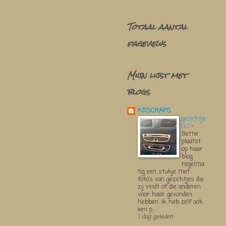
Totaal aantal
pageviews
Mijn lijst met
blogs
KITSCRAPS
gezichtje
(s)
-
Bettie
plaatst
op haar
blog
regelma
tig een stukje met
foto’s van gezichtjes die
zij vindt of die anderen
voor haar gevonden
hebben. Ik heb zelf ook
een p...
1 dag geleden