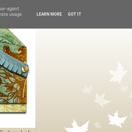
user-agent
erate usage
LEARN MORE
GOT IT