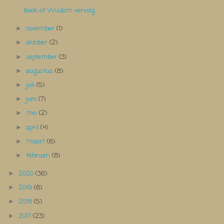
Book of Wisdom vervolg
november
(1)
►
oktober
(2)
►
september
(3)
►
augustus
(8)
►
juli
(5)
►
juni
(7)
►
mei
(2)
►
april
(4)
►
maart
(6)
►
februari
(8)
►
2020
(36)
►
2019
(6)
►
2018
(5)
►
2017
(23)
►