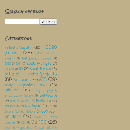
Search my blog
Categories
2020
#stayhomeecd
(18)
journal
(28)
2021 journal;
sidekick
(1)
2021 journal; sidekick;
(1)
2026 Prompts
(7)
2023
(1)
2024
(1)
60
(2)
About the sea
(5)
3d pen
(1)
altered items/projects
(81)
ATC
(39)
Art Journal
(2)
baby keepsakes box
(23)
Bellaluna
(5)
big project;
boekkaartje
scraptacular design;
(1)
(4)
Boxfolding
(2)
book of wisdom
(1)
canvas layout
(4)
bragbook
(1)
CAS
(1)
contest
Colors Combo Galore
(1)
or dare
(77)
Covid
(1)
Crops
De 100
(26)
planner
(1)
CSI
(1)
deck of me
DecemberHighlights;
(1)