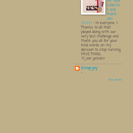
for Fave
Collectio
n and
thank
you
:):):):):):)
-
Hi everyone :)
Thanks to all that
played along with our
very last challenge and
thank you all for your
kind words on my
decision to stop running
FAVE THING...
15 jaar geleden
Scrap-joy
-
Alle tonen