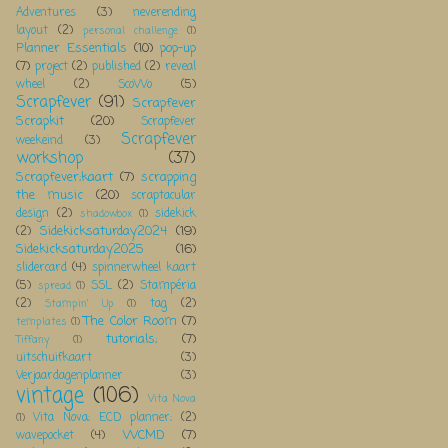
Adventures
(3)
neverending
layout
(2)
personal challenge
(1)
Planner Essentials
(10)
pop-up
(7)
project
(2)
published
(2)
reveal
wheel
(2)
ScoWo
(5)
Scrapfever
(91)
Scrapfever
Scrapkit
(20)
Scrapfever
Scrapfever
weekeind
(3)
workshop
(37)
Scrapfever;kaart
(7)
scrapping
the music
(20)
scraptacular
design
(2)
sidekick
shadowbox
(1)
Sidekicksaturday2024
(19)
(2)
Sidekicksaturday2025
(16)
slidercard
(4)
spinnerwheel kaart
(5)
SSL
(2)
Stampéria
spread
(1)
(2)
tag
(2)
Stampin' Up
(1)
The Color Room
(7)
templates
(1)
tutorials;
(7)
Tiffany
(1)
uitschuifkaart
(3)
Verjaardagenplanner
(3)
vintage
(106)
Vita Nova
Vita Nova; ECD planner;
(2)
(1)
WCMD
(7)
wavepocket
(4)