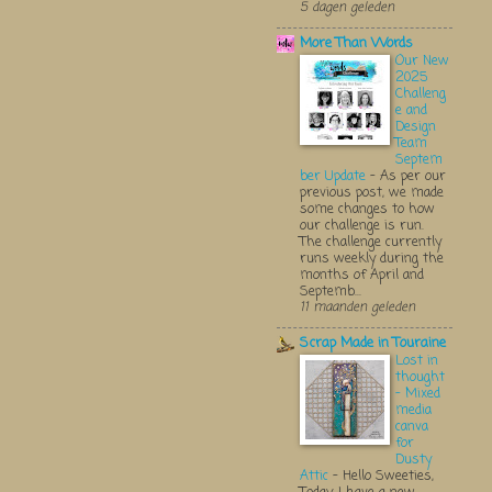
5 dagen geleden
More Than Words
Our New
2025
Challeng
e and
Design
Team
Septem
ber Update
-
As per our
previous post, we made
some changes to how
our challenge is run.
The challenge currently
runs weekly during the
months of April and
Septemb...
11 maanden geleden
Scrap Made in Touraine
Lost in
thought
- Mixed
media
canva
for
Dusty
Attic
-
Hello Sweeties,