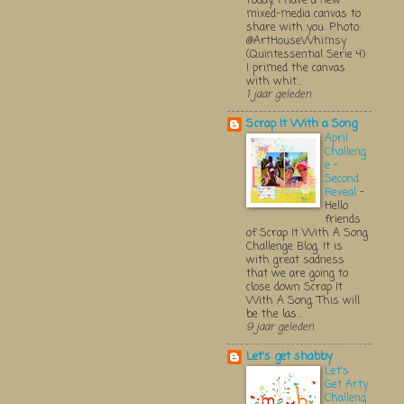
Today, I have a new
mixed-media canvas to
share with you. Photo:
@ArtHouseWhimsy
(Quintessential Serie 4)
I primed the canvas
with whit...
1 jaar geleden
Scrap It With a Song
April
Challeng
e -
Second
Reveal
-
Hello
friends
of Scrap It With A Song
Challenge Blog. It is
with great sadness
that we are going to
close down Scrap It
With A Song. This will
be the las...
9 jaar geleden
Let's get shabby
Let's
Get Arty
Challeng