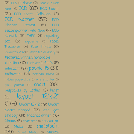
(2)
doosje
(2)
DLS
(1)
double slider
ECD
(83)
ECD kaart
kaart
(1)
(21)
ECD kaart; Bellaluna;
(2)
ECD planner
(52)
ECD
Planner Retreat
(5)
ECD
seizoenplanner; Vita Nova
(4)
ECD
sidekick
(6)
EHBO
(4)
exploding
box;
(3)
Faded
expositie
(1)
Treasures
(4)
Fave things
(6)
favorites 2012
(1)
favorites of Jacky
(1)
featured/winner/honorable
mention
(17)
foto's
(5)
Filefolder
(1)
graphic 45
(34)
Fotokaart
(2)
halloween
(14)
herman brood
(1)
Hidden paperclips
(1)
iris shutter
(1)
kaart
(80)
junk journal
(1)
Keepsakes by Esther
(2)
kerst
layout 12"x12"
(6)
(174)
layout 12x12
(19)
layout
diecut shaped
(13)
let's get
shabby
(14)
Maandplanner
(10)
Manus
(5)
mason jar
maritiem
(1)
minialbum
(3)
Midas
(6)
(59)
Musical
Mixed Media
(1)