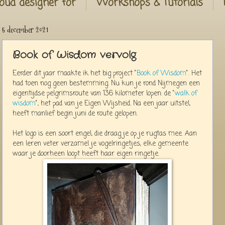
oud designer for
Workshops & Tutorials
5 december 2021
Book of Wisdom vervolg
Eerder dit jaar maakte ik het big project "
Book of Wisdom
". Het
had toen nog geen bestemming. Nu kun je rond Nijmegen een
eigentijdse pelgrimsroute van 136 kilometer lopen: de "
walk of
wisdom
", het pad van je Eigen Wijsheid. Na een jaar uitstel,
heeft manlief begin juni de route gelopen.
Het logo is een soort engel, die draag je op je rugtas mee. Aan
een leren veter verzamel je vogelringetjes, elke gemeente
waar je doorheen loopt heeft haar eigen ringetje.