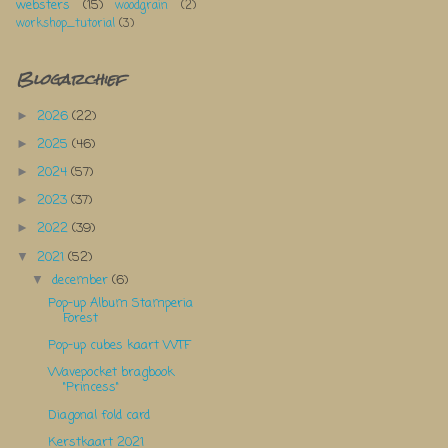
websters
(15)
woodgrain
(2)
workshop_tutorial
(3)
Blogarchief
2026
(22)
►
2025
(46)
►
2024
(57)
►
2023
(37)
►
2022
(39)
►
2021
(52)
▼
december
(6)
▼
Pop-up Album Stamperia
Forest
Pop-up cubes kaart WTF
Wavepocket bragbook
"Princess"
Diagonal fold card
Kerstkaart 2021