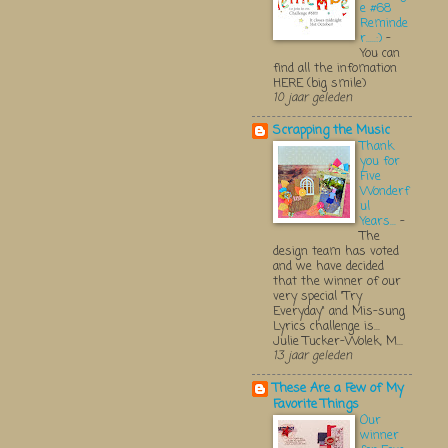
e #68
Reminde
r.....:)
-
You can
find all the infomation
HERE (big smile)
10 jaar geleden
Scrapping the Music
Thank
you for
Five
Wonderf
ul
Years...
-
The
design team has voted
and we have decided
that the winner of our
very special "Try
Everyday" and Mis-sung
Lyrics challenge is...
Julie Tucker-Wolek, M...
13 jaar geleden
These Are a Few of My
Favorite Things
Our
winner