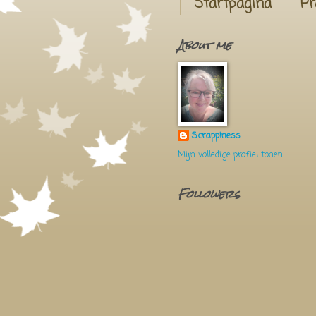
Startpagina
Pr
About me
Scrappiness
Mijn volledige profiel tonen
Followers