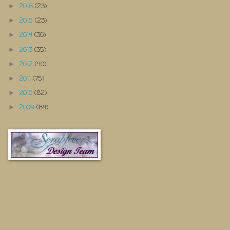
2016
(23)
►
2015
(23)
►
2014
(30)
►
2013
(35)
►
2012
(40)
►
2011
(75)
►
2010
(82)
►
2009
(64)
►