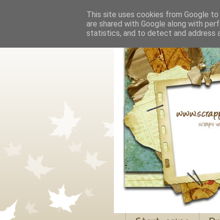
This site uses cookies from Google to d
are shared with Google along with perf
statistics, and to detect and address 