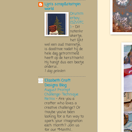
Lijn's scrap&stampin
world
Drumm
erboy....
(52WTC
)
-
Dit
notenkr
akertje,
het lijkt
wel een oud mannetje,
is doodmoe nadat hij de
hele dag getrommeld
heeft op de kerstmarkt.
Hij hangt dus een beetje
onderui...
1 dag geleden
Elizabeth Craft
Designs Blog
August Prompt
Challenge- Technique
Remix
-
Are you a
crafter who loves a
creative challenge? Or
maybe you’ve been
looking for a fun way to
spark your imagination
each month? Join us
for our *Monthl...