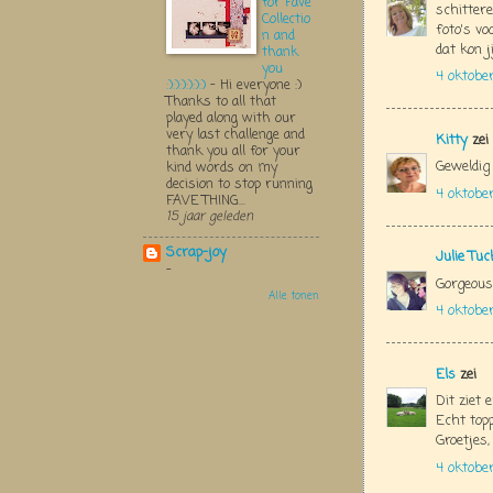
for Fave
schitter
Collectio
foto's vo
n and
dat kon j
thank
you
4 oktobe
:):):):):):)
-
Hi everyone :)
Thanks to all that
played along with our
very last challenge and
Kitty
zei
thank you all for your
Geweldig 
kind words on my
decision to stop running
4 oktobe
FAVE THING...
15 jaar geleden
Scrap-joy
Julie Tu
-
Gorgeous!
Alle tonen
4 oktobe
Els
zei
Dit ziet 
Echt topp
Groetjes,
4 oktobe