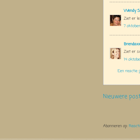
Wendy S
Ziet er l
7 oktobe
Brendaxx
Ziet er s
14 oktob
Een reactie 
Nieuwere pos
Abonneren op:
React