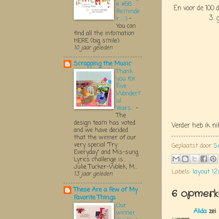
e #68
En voor de 100 
Reminde
3. 
r.....:)
-
You can
find all the infomation
HERE (big smile)
10 jaar geleden
Scrapping the Music
Thank
you for
Five
Wonderf
ul
Years...
-
The
design team has voted
Verder heb ik n
and we have decided
that the winner of our
very special "Try
Geplaatst door
S
Everyday" and Mis-sung
Lyrics challenge is...
Julie Tucker-Wolek, M...
Labels:
layout 12
13 jaar geleden
These Are a Few of My
6 opmerki
Favorite Things
Our
Alida
zei
winner