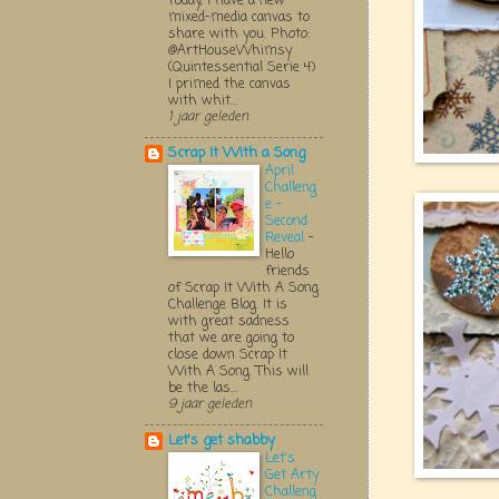
Today, I have a new
mixed-media canvas to
share with you. Photo:
@ArtHouseWhimsy
(Quintessential Serie 4)
I primed the canvas
with whit...
1 jaar geleden
Scrap It With a Song
April
Challeng
e -
Second
Reveal
-
Hello
friends
of Scrap It With A Song
Challenge Blog. It is
with great sadness
that we are going to
close down Scrap It
With A Song. This will
be the las...
9 jaar geleden
Let's get shabby
Let's
Get Arty
Challeng