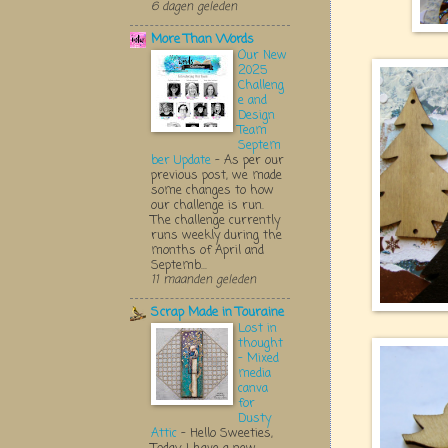
6 dagen geleden
More Than Words
Our New
2025
Challeng
e and
Design
Team
Septem
ber Update
-
As per our
previous post, we made
some changes to how
our challenge is run.
The challenge currently
runs weekly during the
months of April and
Septemb...
11 maanden geleden
Scrap Made in Touraine
Lost in
thought
- Mixed
media
canva
for
Dusty
Attic
-
Hello Sweeties,