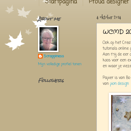
Startpagina
Proud designer
About me
4 oktober 2014
WCMD 2014
Ook op het Creat
tutorials online 
Aan mij de eer o
Scrappiness
koos voor een ex
Mijn volledige profiel tonen
en waar je vieze 
Papier is van Bo
Followers
van
pion design