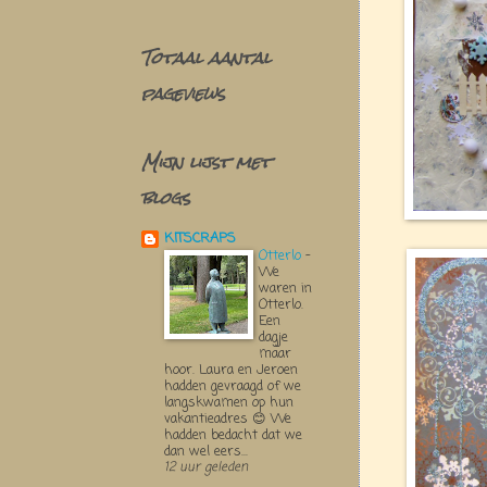
Totaal aantal
pageviews
Mijn lijst met
blogs
KITSCRAPS
Otterlo
-
We
waren in
Otterlo.
Een
dagje
maar
hoor. Laura en Jeroen
hadden gevraagd of we
langskwamen op hun
vakantieadres 😊 We
hadden bedacht dat we
dan wel eers...
12 uur geleden