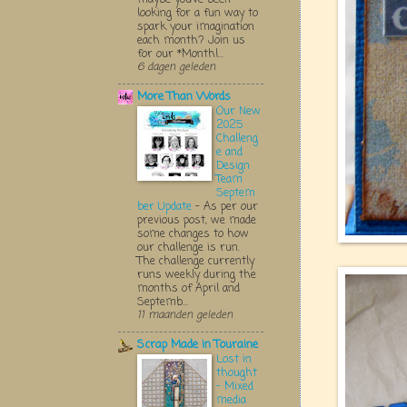
looking for a fun way to
spark your imagination
each month? Join us
for our *Monthl...
6 dagen geleden
More Than Words
Our New
2025
Challeng
e and
Design
Team
Septem
ber Update
-
As per our
previous post, we made
some changes to how
our challenge is run.
The challenge currently
runs weekly during the
months of April and
Septemb...
11 maanden geleden
Scrap Made in Touraine
Lost in
thought
- Mixed
media