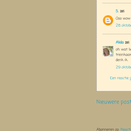
S.
zei
Ooo wow g
28 oktob
Alida
zei
oh wat li
treinkaar
denk ik.
29 oktob
Een reactie 
Nieuwere pos
Abonneren op:
React