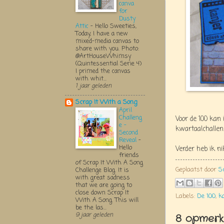
canva
for
Dusty
Attic
-
Hello Sweeties,
Today, I have a new
mixed-media canvas to
share with you. Photo:
@ArtHouseWhimsy
(Quintessential Serie 4)
I primed the canvas
with whit...
1 jaar geleden
Scrap It With a Song
April
Challeng
Voor de 100 kan 
e -
kwartaalchallen
Second
Reveal
-
Hello
Verder heb ik n
friends
of Scrap It With A Song
Geplaatst door
S
Challenge Blog. It is
with great sadness
that we are going to
close down Scrap It
Labels:
De 100
,
k
With A Song. This will
be the las...
9 jaar geleden
8 opmerki