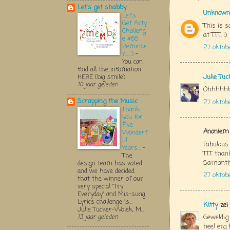
Let's get shabby
Unknown
Let's
Get Arty
This is s
Challeng
at TTT. :)
e #68
Reminde
27 oktob
r.....:)
-
You can
find all the infomation
Julie Tu
HERE (big smile)
10 jaar geleden
Ohhhhhhh
Scrapping the Music
27 oktob
Thank
you for
Five
Anoniem 
Wonderf
ul
Fabulous 
Years...
-
TTT than
The
Samanth
design team has voted
and we have decided
27 oktob
that the winner of our
very special "Try
Everyday" and Mis-sung
Lyrics challenge is...
Kitty
zei
Julie Tucker-Wolek, M...
Geweldig 
13 jaar geleden
heel erg 