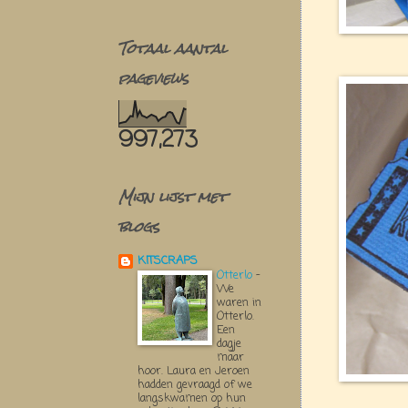
Totaal aantal
pageviews
997,273
Mijn lijst met
blogs
KITSCRAPS
Otterlo
-
We
waren in
Otterlo.
Een
dagje
maar
hoor. Laura en Jeroen
hadden gevraagd of we
langskwamen op hun