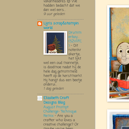
vakantieadres 😊 We
hadden bedacht dat we
dan wel eers...
9 uur geleden
Lijn's scrap&stampin
world
Drumm
erboy....
(52WTC
)
-
Dit
notenkr
akertje,
het lijkt
wel een oud mannetje,
is doodmoe nadat hij de
hele dag getrommeld
heeft op de kerstmarkt.
Hij hangt dus een beetje
onderui...
1 dag geleden
Elizabeth Craft
Designs Blog
August Prompt
Challenge- Technique
Remix
-
Are you a
crafter who loves a
creative challenge? Or
maybe you’ve been