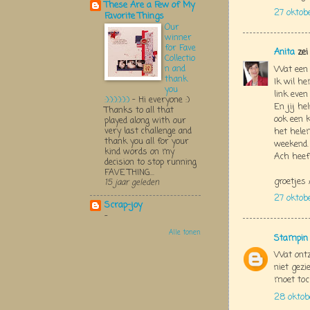
These Are a Few of My
27 oktob
Favorite Things
Our
winner
for Fave
Anita
zei
Collectio
n and
Wat een l
thank
Ik wil h
you
link even
:):):):):):)
-
Hi everyone :)
En jij he
Thanks to all that
ook een 
played along with our
very last challenge and
het helem
thank you all for your
weekend.
kind words on my
Ach heeft
decision to stop running
FAVE THING...
groetjes 
15 jaar geleden
27 oktob
Scrap-joy
-
Alle tonen
Stampin 
Wat ontze
niet gezi
moet toch
28 oktob