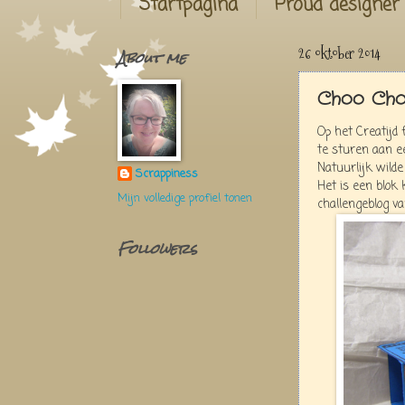
Startpagina
Proud designer
About me
26 oktober 2014
Choo Choo
Op het Creatijd
te sturen aan ee
Natuurlijk wilde
Scrappiness
Het is een blok 
Mijn volledige profiel tonen
challengeblog v
Followers