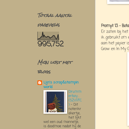
Totaal aantal
pageviews
Prompt 13 - Bota
Er zaten bij het
ik gebruikt om 
995,752
aan het papier i
Grow en In My 
Mijn lijst met
blogs
Lijn's scrap&stampin
world
Drumm
erboy....
(52WTC
)
-
Dit
notenkr
akertje,
het lijkt
wel een oud mannetje,
is doodmoe nadat hij de