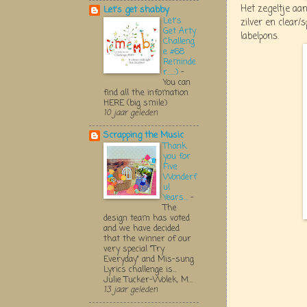
Het zegeltje aa
Let's get shabby
Let's
zilver en clear
Get Arty
labelpons.
Challeng
e #68
Reminde
r.....:)
-
You can
find all the infomation
HERE (big smile)
10 jaar geleden
Scrapping the Music
Thank
you for
Five
Wonderf
ul
Years...
-
The
design team has voted
and we have decided
that the winner of our
very special "Try
Everyday" and Mis-sung
Lyrics challenge is...
Julie Tucker-Wolek, M...
13 jaar geleden