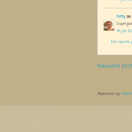
Kitty
zei
Supergaa
16 juli 
Een reactie 
Nieuwere pos
Abonneren op:
React
Thema Watermerk. Thema-a