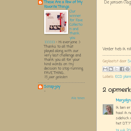
De ponsen (Tag 
These Are a Few of My
Favorite Things
Our
winner
for Fave
Collectio
n and
thank
you
:):):):):):)
-
Hi everyone :)
Thanks to all that
Verder heb ik n
played along with our
very last challenge and
thank you all for your
Geplaatst door
S
kind words on my
decision to stop running
FAVE THING...
Labels:
ECD plan
15 jaar geleden
Scrap-joy
2 opmerki
-
Alle tonen
Marjolij
Ik ben er
haal ik 
sidekick 
het D.T.?
14 juli 2