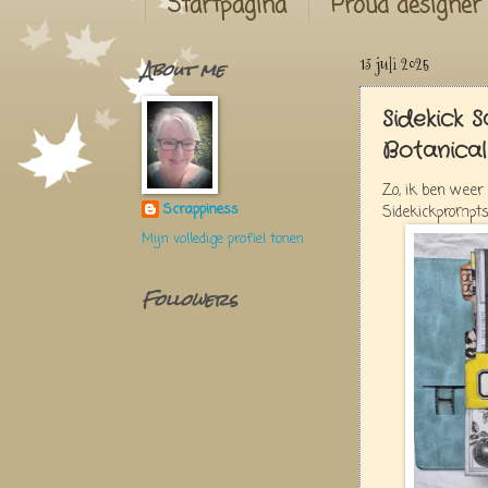
Startpagina
Proud designer
About me
13 juli 2025
Sidekick 
Botanical
Zo, ik ben weer
Scrappiness
Sidekickprompt
Mijn volledige profiel tonen
Followers