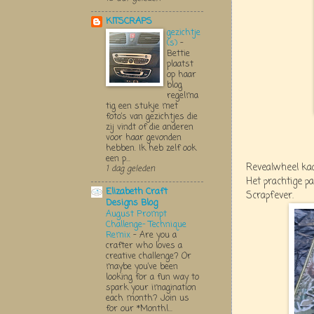
KITSCRAPS
gezichtje
(s)
-
Bettie
plaatst
op haar
blog
regelma
tig een stukje met
foto’s van gezichtjes die
zij vindt of die anderen
voor haar gevonden
hebben. Ik heb zelf ook
een p...
Revealwheel kaa
1 dag geleden
Het prachtige pa
Elizabeth Craft
Scrapfever.
Designs Blog
August Prompt
Challenge- Technique
Remix
-
Are you a
crafter who loves a
creative challenge? Or
maybe you’ve been
looking for a fun way to
spark your imagination
each month? Join us
for our *Monthl...