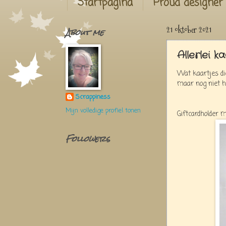
Startpagina
Proud designer
About me
21 oktober 2021
Allerlei k
Wat kaartjes di
maar nog niet h
Scrappiness
Mijn volledige profiel tonen
Giftcardholder 
Followers