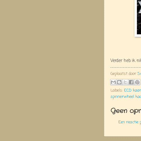
Verder heb ik n
Geplaatst door
S
Labels:
ECD kaar
spinnerwheel ka
Geen opm
Een reactie 