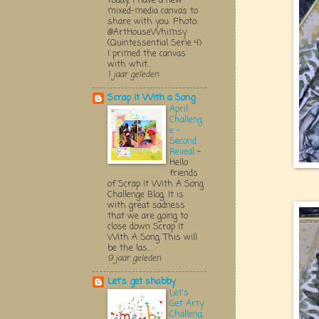
Today, I have a new
mixed-media canvas to
share with you. Photo:
@ArtHouseWhimsy
(Quintessential Serie 4)
I primed the canvas
with whit...
1 jaar geleden
Scrap It With a Song
April
Challeng
e -
Second
Reveal
-
Hello
friends
of Scrap It With A Song
Challenge Blog. It is
with great sadness
that we are going to
close down Scrap It
With A Song. This will
be the las...
9 jaar geleden
Let's get shabby
Let's
Get Arty
Challeng