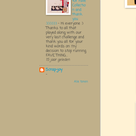
for Fave
Collectio
n and
thank
you
:):):):):):)
-
Hi everyone :)
Thanks to all that
played along with our
very last challenge and
thank you all for your
kind words on my
decision to stop running
FAVE THING...
15 jaar geleden
Scrap-joy
-
Alle tonen