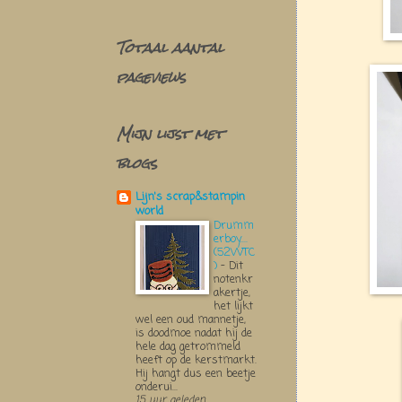
Totaal aantal
pageviews
Mijn lijst met
blogs
Lijn's scrap&stampin
world
Drumm
erboy....
(52WTC
)
-
Dit
notenkr
akertje,
het lijkt
wel een oud mannetje,
is doodmoe nadat hij de
hele dag getrommeld
heeft op de kerstmarkt.
Hij hangt dus een beetje
onderui...
15 uur geleden