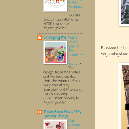
e #68
Reminde
r.....:)
-
You can
find all the infomation
HERE (big smile)
10 jaar geleden
Scrapping the Music
Thank
you for
Kluskaartje, be
Five
verjaardagskaart
Wonderf
ul
Years...
-
The
design team has voted
and we have decided
that the winner of our
very special "Try
Everyday" and Mis-sung
Lyrics challenge is...
Julie Tucker-Wolek, M...
13 jaar geleden
These Are a Few of My
Favorite Things
Our
winner