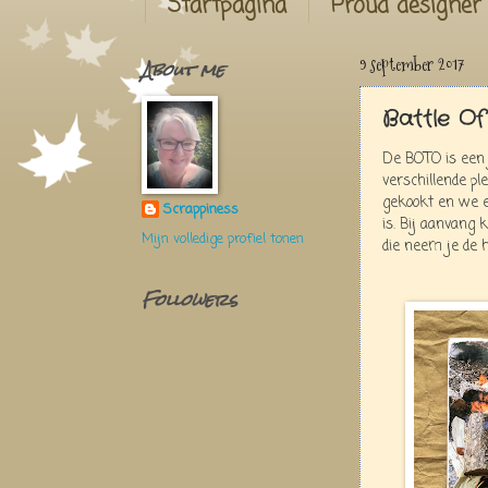
Startpagina
Proud designer
About me
9 september 2017
Battle Of
De BOTO is een 
verschillende pl
gekookt en we e
Scrappiness
is. Bij aanvang 
Mijn volledige profiel tonen
die neem je de 
Followers