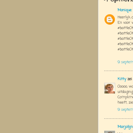
Monique
Heerlijk 
En voor v
#battleO
#battle
#battleO
#battleO
#battleOf
9 septem
Kitty
zei
Ooooo, w
uitdaging
Complime
heeft, zi
9 septe
Marjolij