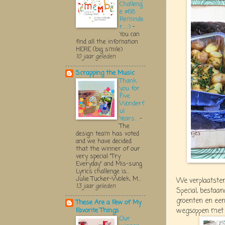
Challeng
e #68
Reminde
r.....:)
-
You can
find all the infomation
HERE (big smile)
10 jaar geleden
Scrapping the Music
Thank
you for
Five
Wonderf
ul
Years...
-
The
design team has voted
and we have decided
that the winner of our
very special "Try
Everyday" and Mis-sung
Lyrics challenge is...
Julie Tucker-Wolek, M...
We verplaatsten
13 jaar geleden
Special, bestaan
groenten en een 
These Are a Few of My
wegsoppen met 
Favorite Things
Our