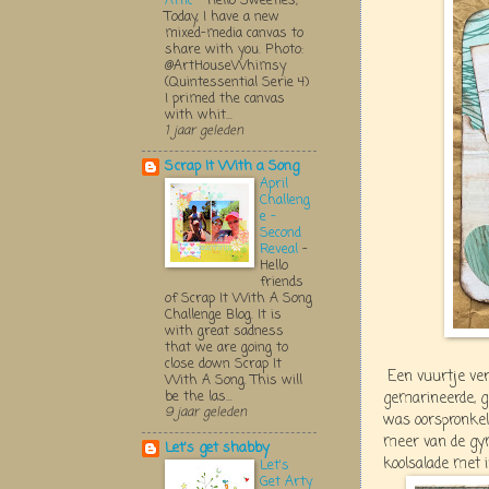
Attic
-
Hello Sweeties,
Today, I have a new
mixed-media canvas to
share with you. Photo:
@ArtHouseWhimsy
(Quintessential Serie 4)
I primed the canvas
with whit...
1 jaar geleden
Scrap It With a Song
April
Challeng
e -
Second
Reveal
-
Hello
friends
of Scrap It With A Song
Challenge Blog. It is
with great sadness
that we are going to
close down Scrap It
Een vuurtje ver
With A Song. This will
be the las...
gemarineerde, g
9 jaar geleden
was oorspronkeli
meer van de gy
Let's get shabby
koolsalade met i
Let's
Get Arty