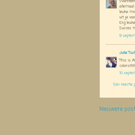
Wanneer 
allemaal 
leuke mi
uit je vo
Erg leuke
Succes me
9 septem
Julie Tu
This is 
colors!!!!!!!
10 septe
Een reactie 
Nieuwere pos