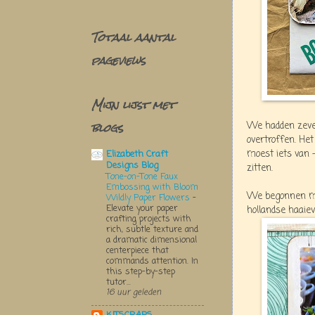
Totaal aantal
pageviews
Mijn lijst met
blogs
We hadden zeve
overtroffen. He
moest iets van 
Elizabeth Craft
Designs Blog
zitten.
Tone-on-Tone Faux
Embossing with Bloom
We begonnen me
Wildly Paper Flowers
-
Elevate your paper
hollandse haaie
crafting projects with
rich, subtle texture and
a dramatic dimensional
centerpiece that
commands attention. In
this step-by-step
tutor...
16 uur geleden