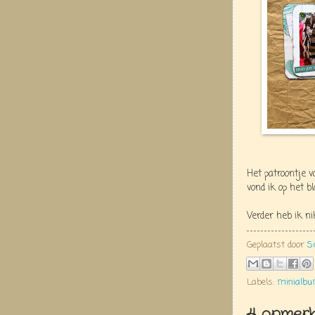
Het patroontje v
vond ik op het b
Verder heb ik n
Geplaatst door
S
Labels:
minialb
4 opmerk