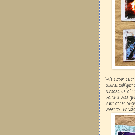
We sloten de ma
allerlei zelfgema
sinaasappel of 
Na de afwas gen
vuur onder bege
weer top en volg