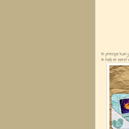
In principe kun
ik heb er eerst