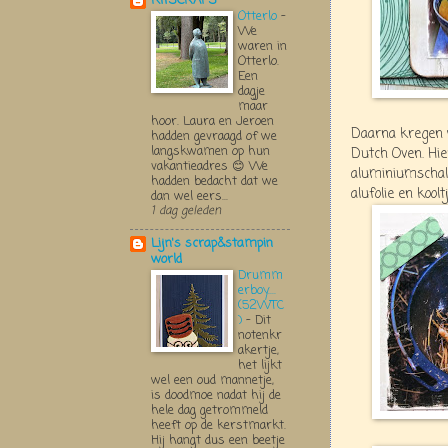
KITSCRAPS
Otterlo
-
We
waren in
Otterlo.
Een
dagje
maar
hoor. Laura en Jeroen
Daarna kregen w
hadden gevraagd of we
langskwamen op hun
Dutch Oven. Hie
vakantieadres 😊 We
aluminiumschal
hadden bedacht dat we
alufolie en koolt
dan wel eers...
1 dag geleden
Lijn's scrap&stampin
world
Drumm
erboy....
(52WTC
)
-
Dit
notenkr
akertje,
het lijkt
wel een oud mannetje,
is doodmoe nadat hij de
hele dag getrommeld
heeft op de kerstmarkt.
Hij hangt dus een beetje