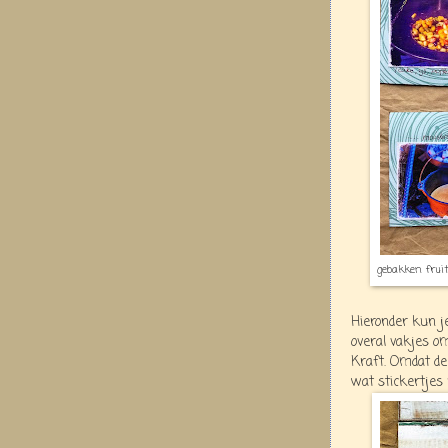
gebakken fruit
Hieronder kun je
overal vakjes om
Kraft. Omdat de 
wat stickertjes 