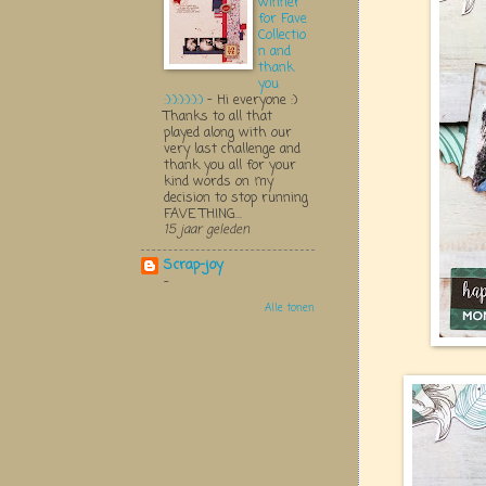
winner
for Fave
Collectio
n and
thank
you
:):):):):):)
-
Hi everyone :)
Thanks to all that
played along with our
very last challenge and
thank you all for your
kind words on my
decision to stop running
FAVE THING...
15 jaar geleden
Scrap-joy
-
Alle tonen