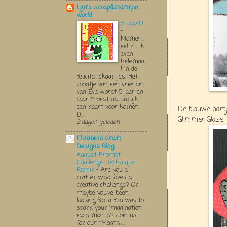
Lijn's scrap&stampin
world
5 Jaar!!!
-
Moment
eel zit ik
even
helemaa
l in de
felicitatiekaartjes. Het
zoontje van een vriendin
van Eva wordt 5 jaar en
daar moest natuurlijk
een kaart voor komen.
De blauwe hart
D...
Glimmer Glaze.
2 dagen geleden
Elizabeth Craft
Designs Blog
August Prompt
Challenge- Technique
Remix
-
Are you a
crafter who loves a
creative challenge? Or
maybe you’ve been
looking for a fun way to
spark your imagination
each month? Join us
for our *Monthl...