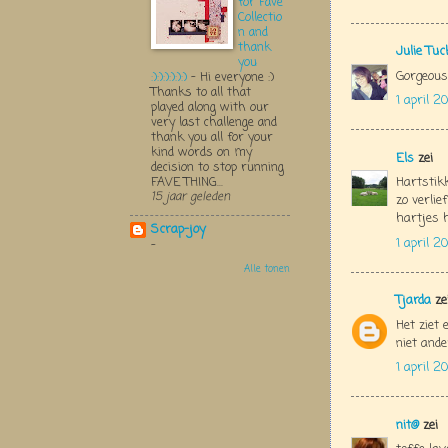
for Fave
Collectio
n and
thank
Julie Tu
you
Gorgeous!
:):):):):):)
-
Hi everyone :)
Thanks to all that
1 april 
played along with our
very last challenge and
thank you all for your
kind words on my
Els
zei
decision to stop running
Hartstikk
FAVE THING...
15 jaar geleden
zo verlie
hartjes h
Scrap-joy
1 april 
-
Alle tonen
Tjarda
ze
Het ziet 
niet ande
1 april 2
nit@
zei