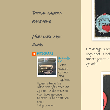
Totaal aantal
pageviews
Mijn lijst met
blogs
Het designpapier
KITSCRAPS
dogs heet. Ik he
gezichtje
andere papier is
(s)
-
gezocht.
Bettie
plaatst
op haar
blog
regelma
tig een stukje met
foto’s van gezichtjes die
zij vindt of die anderen
voor haar gevonden
hebben. Ik heb zelf ook
een p...
1 dag geleden