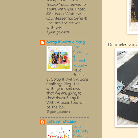
Today, I have a new
mixed-media canvas to
share with you. Photo:
@ArtHouseWhimsy
(Quintessential Serie 4)
I primed the canvas
with whit...
1 jaar geleden
Scrap It With a Song
De randen van d
April
Challeng
e -
Second
Reveal
-
Hello
friends
of Scrap It With A Song
Challenge Blog. It is
with great sadness
that we are going to
close down Scrap It
With A Song. This will
be the las...
9 jaar geleden
Let's get shabby
Let's
Get Arty
Challeng