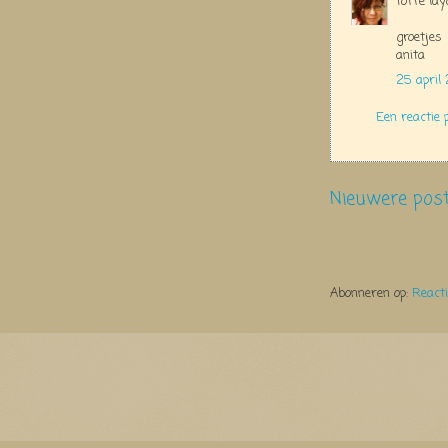
toffe lay
groetjes
anita
25 april
Een reactie 
Nieuwere pos
Abonneren op:
React
Thema Watermerk. Thema-a