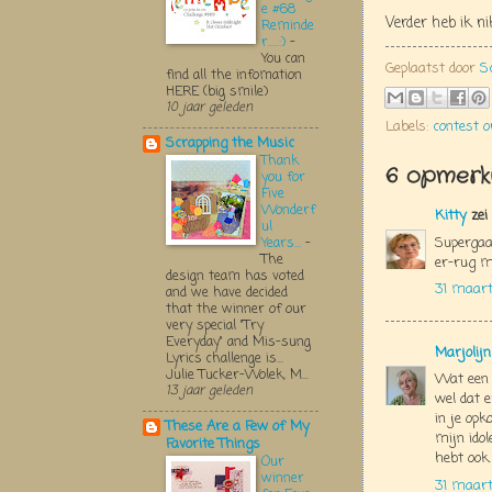
e #68
Verder heb ik n
Reminde
r.....:)
-
You can
Geplaatst door
S
find all the infomation
HERE (big smile)
10 jaar geleden
Labels:
contest o
Scrapping the Music
Thank
6 opmerki
you for
Five
Wonderf
Kitty
zei
ul
Supergaaf
Years...
-
The
er-rug m
design team has voted
31 maart
and we have decided
that the winner of our
very special "Try
Everyday" and Mis-sung
Marjolij
Lyrics challenge is...
Julie Tucker-Wolek, M...
Wat een 
13 jaar geleden
wel dat 
in je op
These Are a Few of My
mijn idol
Favorite Things
hebt ook.
Our
winner
31 maart