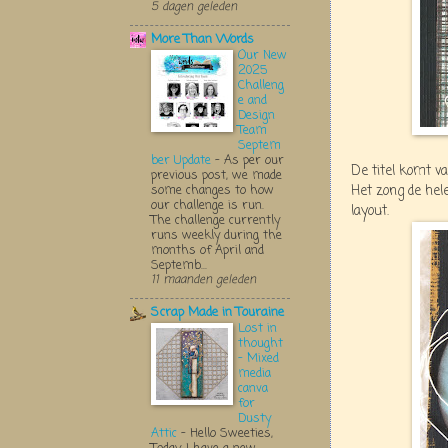
5 dagen geleden
More Than Words
Our New
2025
Challeng
e and
Design
Team
Septem
ber Update
-
As per our
De titel komt 
previous post, we made
Het zong de hele
some changes to how
our challenge is run.
layout.
The challenge currently
runs weekly during the
months of April and
Septemb...
11 maanden geleden
Scrap Made in Touraine
Lost in
thought
- Mixed
media
canva
for
Dusty
Attic
-
Hello Sweeties,