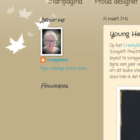
Startpagina
Proud designer
About me
31 maart 2016
Young Hea
Op het
Creatijd
Scraplift. Prac
layout te scrapp
Scrappiness
bijna een jaar 
Mijn volledige profiel tonen
om dit leuke stel
deze heb ik dat
Followers