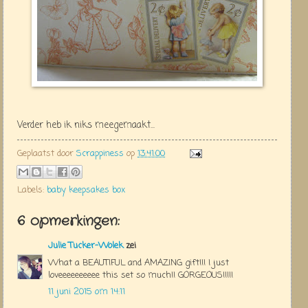
Verder heb ik niks meegemaakt...
Geplaatst door
Scrappiness
op
13:41:00
Labels:
baby keepsakes box
6 opmerkingen:
Julie Tucker-Wolek
zei
What a BEAUTIFUL and AMAZING gift!!! I just
loveeeeeeeeee this set so much!! GORGEOUS!!!!!
11 juni 2015 om 14:11