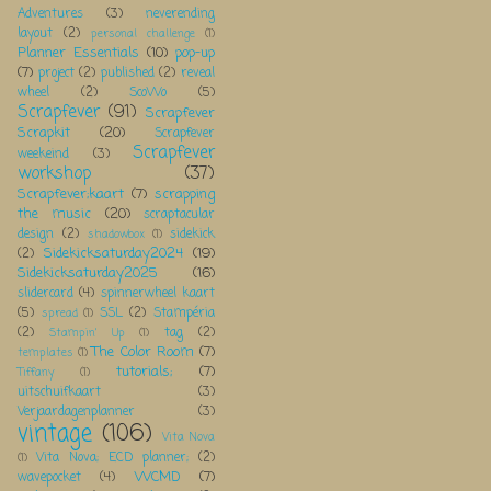
Adventures
(3)
neverending
layout
(2)
personal challenge
(1)
Planner Essentials
(10)
pop-up
(7)
project
(2)
published
(2)
reveal
wheel
(2)
ScoWo
(5)
Scrapfever
(91)
Scrapfever
Scrapkit
(20)
Scrapfever
Scrapfever
weekeind
(3)
workshop
(37)
Scrapfever;kaart
(7)
scrapping
the music
(20)
scraptacular
design
(2)
sidekick
shadowbox
(1)
Sidekicksaturday2024
(19)
(2)
Sidekicksaturday2025
(16)
slidercard
(4)
spinnerwheel kaart
(5)
SSL
(2)
Stampéria
spread
(1)
(2)
tag
(2)
Stampin' Up
(1)
The Color Room
(7)
templates
(1)
tutorials;
(7)
Tiffany
(1)
uitschuifkaart
(3)
Verjaardagenplanner
(3)
vintage
(106)
Vita Nova
Vita Nova; ECD planner;
(2)
(1)
WCMD
(7)
wavepocket
(4)