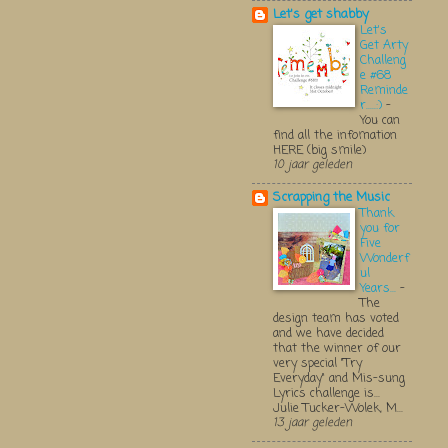
Let's get shabby
Let's
Get Arty
Challeng
e #68
Reminde
r.....:)
-
You can
find all the infomation
HERE (big smile)
10 jaar geleden
Scrapping the Music
Thank
you for
Five
Wonderf
ul
Years...
-
The
design team has voted
and we have decided
that the winner of our
very special "Try
Everyday" and Mis-sung
Lyrics challenge is...
Julie Tucker-Wolek, M...
13 jaar geleden