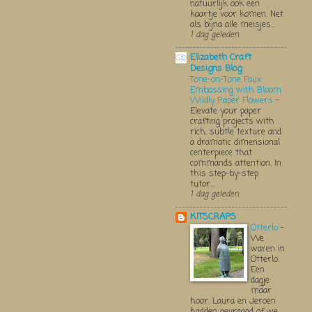
natuurlijk ook een
kaartje voor komen. Net
als bijna alle meisjes...
1 dag geleden
Elizabeth Craft
Designs Blog
Tone-on-Tone Faux
Embossing with Bloom
Wildly Paper Flowers
-
Elevate your paper
crafting projects with
rich, subtle texture and
a dramatic dimensional
centerpiece that
commands attention. In
this step-by-step
tutor...
1 dag geleden
KITSCRAPS
Otterlo
-
We
waren in
Otterlo.
Een
dagje
maar
hoor. Laura en Jeroen
hadden gevraagd of we