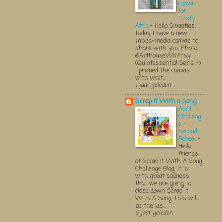
canva
for
Dusty
Attic
-
Hello Sweeties,
Today, I have a new
mixed-media canvas to
share with you. Photo:
@ArtHouseWhimsy
(Quintessential Serie 4)
I primed the canvas
with whit...
1 jaar geleden
Scrap It With a Song
April
Challeng
e -
Second
Reveal
-
Hello
friends
of Scrap It With A Song
Challenge Blog. It is
with great sadness
that we are going to
close down Scrap It
With A Song. This will
be the las...
9 jaar geleden