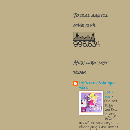
Totaal aantal
pageviews
998,834
Mijn lijst met
blogs
Lijn's scrap&stampin
world
Zoë 7
jaar
-
Ook het
zusje
van Dex
is jarig,
ze zijn
geloof een paar dagen na
elkaar jarig. Daar moest