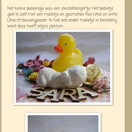
Het kleine badeendje was een sleutelhangertje. Het babietje
goot ik zelf met een malletje en gesmolten flex-Utee en witte
Utee embossingpoeder. Ik heb een ander malletje in bestelling
want deze heeft lelijke plekken....