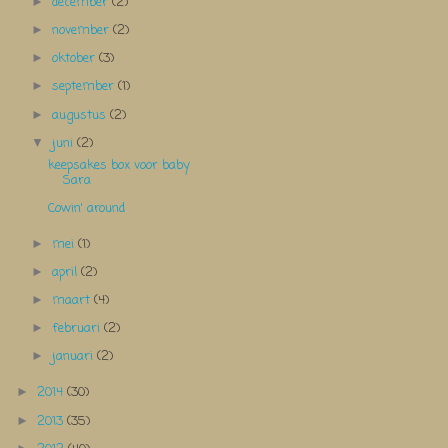
december
(2)
►
november
(2)
►
oktober
(3)
►
september
(1)
►
augustus
(2)
►
juni
(2)
▼
keepsakes box voor baby
Sara
Cowin' around
mei
(1)
►
april
(2)
►
maart
(4)
►
februari
(2)
►
januari
(2)
►
2014
(30)
►
2013
(35)
►