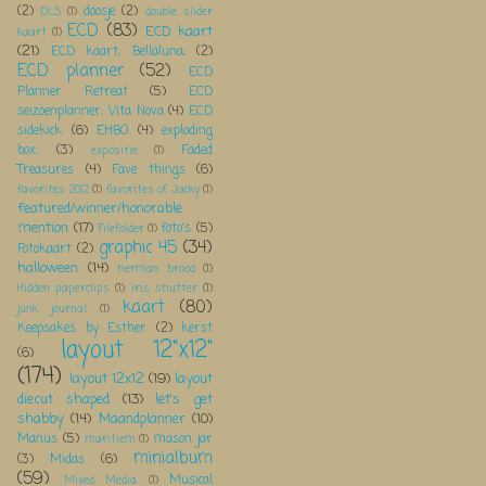
(2)
doosje
(2)
DLS
(1)
double slider
ECD
(83)
ECD kaart
kaart
(1)
(21)
ECD kaart; Bellaluna;
(2)
ECD planner
(52)
ECD
Planner Retreat
(5)
ECD
seizoenplanner; Vita Nova
(4)
ECD
sidekick
(6)
EHBO
(4)
exploding
box;
(3)
Faded
expositie
(1)
Treasures
(4)
Fave things
(6)
favorites 2012
(1)
favorites of Jacky
(1)
featured/winner/honorable
mention
(17)
foto's
(5)
Filefolder
(1)
graphic 45
(34)
Fotokaart
(2)
halloween
(14)
herman brood
(1)
Hidden paperclips
(1)
iris shutter
(1)
kaart
(80)
junk journal
(1)
Keepsakes by Esther
(2)
kerst
layout 12"x12"
(6)
(174)
layout 12x12
(19)
layout
diecut shaped
(13)
let's get
shabby
(14)
Maandplanner
(10)
Manus
(5)
mason jar
maritiem
(1)
minialbum
(3)
Midas
(6)
(59)
Musical
Mixed Media
(1)