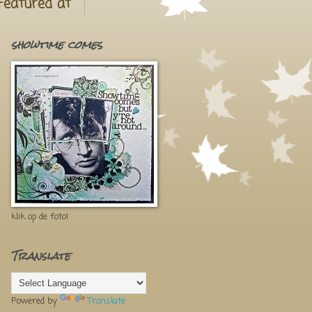
Featured at
showtime comes
klik op de foto!
Translate
Powered by
Translate