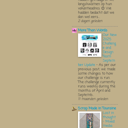
langskwamen op hun
vakantieadres 😊 We
hadden bedacht dat we
dan wel eers...
2 dagen geleden
More Than Words
Our New
2025
Challeng
e and
Design
Team
Septem
ber Update
-
As per our
previous post, we made
some changes to how
our challenge is run.
The challenge currently
runs weekly during the
months of April and
Septemb...
11 maanden geleden
Scrap Made in Touraine
Lost in
thought
- Mixed
media