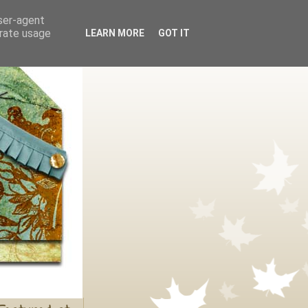
user-agent
erate usage
LEARN MORE
GOT IT