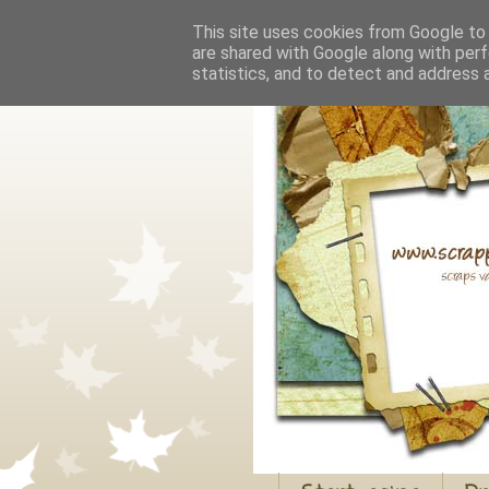
This site uses cookies from Google to d
are shared with Google along with perf
statistics, and to detect and address 