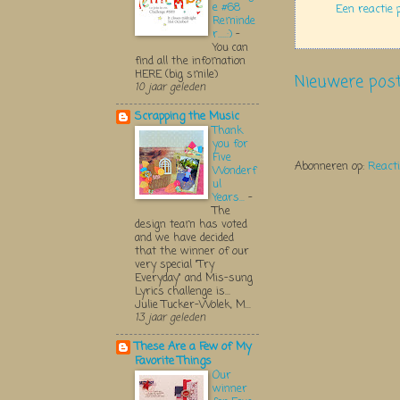
e #68
Een reactie 
Reminde
r.....:)
-
You can
find all the infomation
HERE (big smile)
Nieuwere pos
10 jaar geleden
Scrapping the Music
Thank
you for
Five
Abonneren op:
React
Wonderf
ul
Years...
-
The
design team has voted
and we have decided
that the winner of our
very special "Try
Everyday" and Mis-sung
Lyrics challenge is...
Julie Tucker-Wolek, M...
13 jaar geleden
These Are a Few of My
Favorite Things
Our
winner