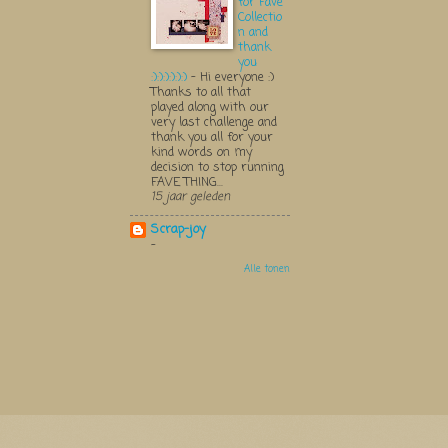
for Fave
Collectio
n and
thank
you
:):):):):):)
-
Hi everyone :)
Thanks to all that
played along with our
very last challenge and
thank you all for your
kind words on my
decision to stop running
FAVE THING...
15 jaar geleden
Scrap-joy
-
Alle tonen