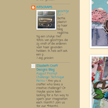
KITSCRAPS
gezichtje
(s)
-
Bettie
plaatst
op haar
blog
regelma
tig een stukje met
foto’s van gezichtjes die
zij vindt of die anderen
voor haar gevonden
hebben. Ik heb zelf ook
een p...
1 dag geleden
Elizabeth Craft
Designs Blog
August Prompt
Challenge- Technique
Remix
-
Are you a
crafter who loves a
creative challenge? Or
maybe you’ve been
looking for a fun way to
spark your imagination
each month? Join us
for our *Monthl...