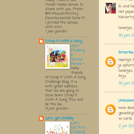
Today, I have a new
mixed-media canvas to
Ik vind 
share with you. Photo:
Het papie
@ArtHouseWhimsy
kleivorm
(Quintessential Serie 4)
I primed the canvas
with whit...
Groetjes
1 jaar geleden
30 juni 
Scrap It With a Song
April
Challeng
bmartes
e -
Second
Heerlijk
Reveal
-
je opkomt
Hello
Groetjes,
friends
Arja
of Scrap It With A Song
Challenge Blog. It is
30 juni 2
with great sadness
that we are going to
close down Scrap It
With A Song. This will
Unknown
be the las...
wow deze 
9 jaar geleden
geweldig!
Let's get shabby
xx carla
Let's
2 juli 20
Get Arty
Challeng