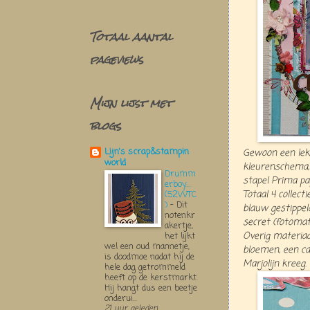
Totaal aantal
pageviews
Mijn lijst met
blogs
Lijn's scrap&stampin
Gewoon een lekk
world
kleurenschema, 
Drumm
stapel Prima pa
erboy....
Totaal 4 collect
(52WTC
)
-
Dit
blauw gestippeld
notenkr
secret (fotomat)
akertje,
Overig materiaal
het lijkt
wel een oud mannetje,
bloemen, een ca
is doodmoe nadat hij de
Marjolijn kreeg.
hele dag getrommeld
heeft op de kerstmarkt.
Hij hangt dus een beetje
onderui...
21 uur geleden