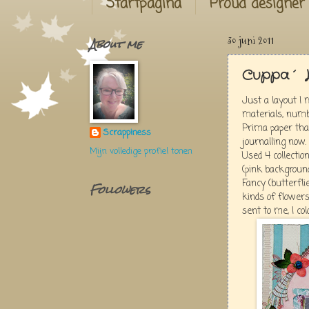
Startpagina
Proud designer
About me
30 juni 2011
Cuppa´ 
Just a layout I 
materials, numb
Prima paper tha
Scrappiness
journalling now.
Mijn volledige profiel tonen
Used 4 collectio
(pink background)
Fancy (butterfli
Followers
kinds of flowe
sent to me, I co