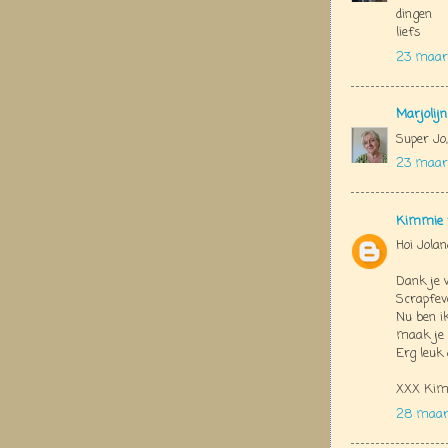
dingen
liefs
23 maart
Marjolij
Super Jo,
23 maart
Kimmie
Hoi Jola
Dank je 
Scrapfeve
Nu ben ik
maak je g
Erg leuk
XXX Ki
28 maart