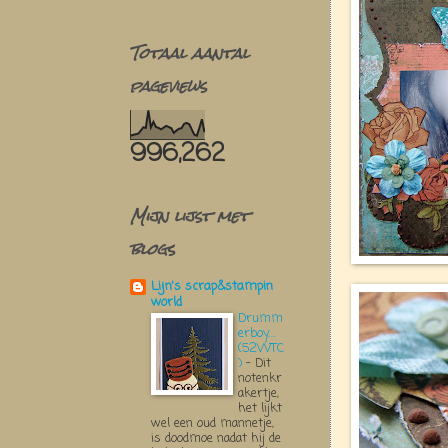
Totaal aantal
pageviews
996,262
Mijn lijst met
blogs
Lijn's scrap&stampin
world
Drumm
erboy....
(52WTC
)
-
Dit
notenkr
akertje,
het lijkt
wel een oud mannetje,
is doodmoe nadat hij de