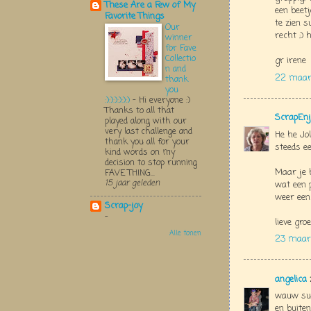
These Are a Few of My
een beetj
Favorite Things
te zien s
Our
recht ;) h
winner
for Fave
Collectio
gr irene
n and
22 maart
thank
you
:):):):):):)
-
Hi everyone :)
Thanks to all that
ScrapEnj
played along with our
very last challenge and
He he Jol
thank you all for your
steeds ee
kind words on my
decision to stop running
Maar je 
FAVE THING...
15 jaar geleden
wat een 
weer een 
Scrap-joy
-
lieve groe
Alle tonen
23 maart
angelica
wauw sup
en buiten