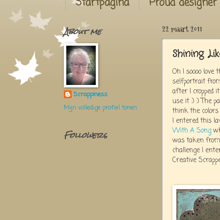
Startpagina
Proud designer
About me
22 maart 2011
Shining L
Oh I soooo love t
selfportrait fro
after I cropped 
Scrappiness
use it :) :) The
Mijn volledige profiel tonen
think the colors
I entered this l
With A Song
whi
Followers
was taken from 
challenge I ente
Creative Scrappe