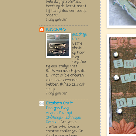
hele dag getrommeld
heeft op de kerstmarkt.
Hij hangt dus een beetje
onderui...
1 dag geleden
KITSCRAPS
gezichtje
(s)
-
Bettie
plaatst
op haar
blog
regelma
tig een stukje met
foto’s van gezichtjes die
zij vindt of die anderen
voor haar gevonden
hebben. Ik heb zelf ook
een p...
1 dag geleden
Elizabeth Craft
Designs Blog
August Prompt
Challenge- Technique
Remix
-
Are you a
crafter who loves a
creative challenge? Or
maybe you’ve been