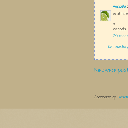
wendela
z
echt hele
x
wendela
29 maart
Een reactie 
Nieuwere pos
Abonneren op:
React