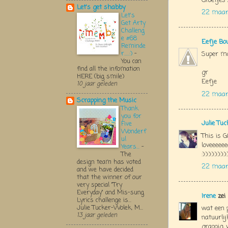
Groetjes
Let's get shabby
22 maart
Let's
Get Arty
Challeng
e #68
Eefje Bo
Reminde
r.....:)
-
Super mo
You can
find all the infomation
gr
HERE (big smile)
Eefje
10 jaar geleden
22 maart
Scrapping the Music
Thank
you for
Julie Tu
Five
Wonderf
This is G
ul
loveeeeee
Years...
-
:):):):):):):):):
The
design team has voted
22 maar
and we have decided
that the winner of our
very special "Try
Everyday" and Mis-sung
Irene
zei
Lyrics challenge is...
Julie Tucker-Wolek, M...
wat een p
13 jaar geleden
natuurlijk 
grappig; 