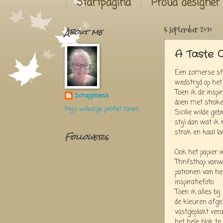
Startpagina
Proud designer
About me
5 september 2010
A Taste 
Een zomerse sfe
wedstrijd op he
Toen ik de inspi
Scrappiness
doen met stroken
Mijn volledige profiel tonen
Sicilie wilde geb
stijl dan wat i
strak en kaal loot
Followers
Ook het papier 
Thrifsthop van
patronen van he
inspiratiefoto.
Toen ik alles bi
de kleuren afge
vastgeplakt ver
het hele blok te