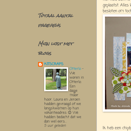
geplaatst. Alles
besloten om toc
Totaal aantal
pageviews
Mijn lijst met
blogs
KITSCRAPS
Otterlo
-
We
waren in
Otterlo.
Een
dagje
maar
hoor. Laura en Jeroen
hadden gevraagd of we
langskwamen op hun
vakantieadres 😊 We
hadden bedacht dat we
dan wel eers...
5 uur geleden
Ik heb een chip