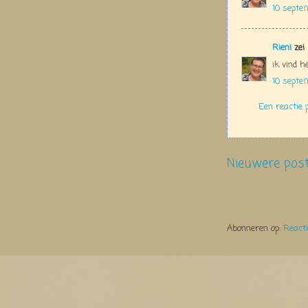
10 septe
Rieni
zei
ik vind h
10 septe
Een reactie 
Nieuwere pos
Abonneren op:
React
Thema Watermerk. Thema-a