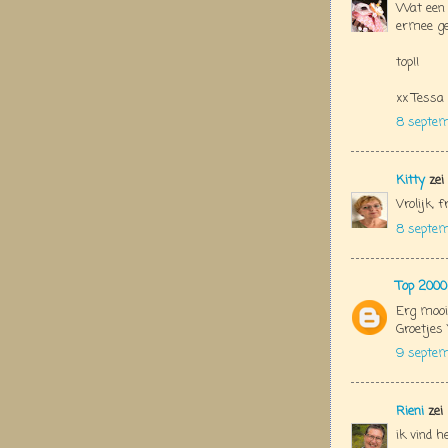
Wat een h
ermee g
top!!
xx Tessa
8 septem
Kitty
zei
Vrolijk, f
8 septe
Top 2000
Erg mooi 
Groetjes 
9 septem
Rieni
zei
ik vind h