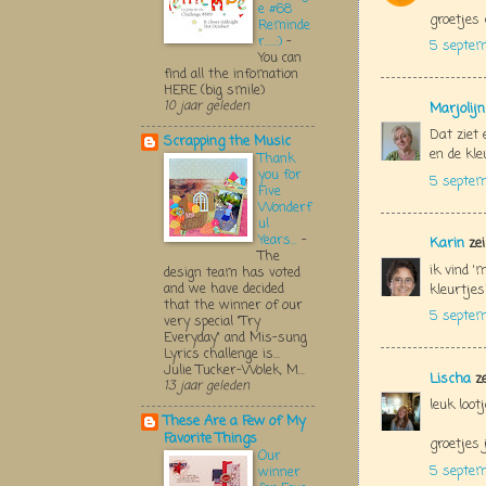
e #68
groetjes 
Reminde
r.....:)
-
5 septem
You can
find all the infomation
HERE (big smile)
10 jaar geleden
Marjolij
Dat ziet 
Scrapping the Music
en de kle
Thank
you for
5 septem
Five
Wonderf
ul
Years...
-
Karin
zei
The
ik vind '
design team has voted
and we have decided
kleurtjes
that the winner of our
5 septem
very special "Try
Everyday" and Mis-sung
Lyrics challenge is...
Julie Tucker-Wolek, M...
Lischa
ze
13 jaar geleden
leuk lootj
These Are a Few of My
Favorite Things
groetjes 
Our
5 septem
winner