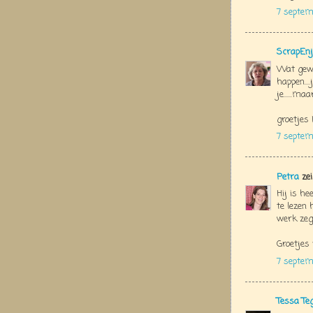
7 septem
ScrapEnj
Wat geweld
happen...
je......ma
groetjes 
7 septem
Petra
zei
Hij is he
te lezen
werk zeg
Groetjes
7 septem
Tessa Te