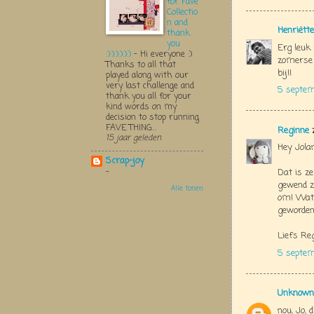
for Fave
Collectio
n and
Henriëtte
thank
you
Erg leuk
:):):):):):)
-
Hi everyone :)
zomerse 
Thanks to all that
bij!!
played along with our
very last challenge and
5 septe
thank you all for your
kind words on my
decision to stop running
FAVE THING...
Reginne
z
15 jaar geleden
Hey Jolan
Scrap-joy
-
Dat is ze
gewend z
Alle tonen
om! Wat 
geworden
Liefs Re
5 septem
Unknown
nou, Jo, 