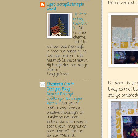
Prima verpakkin
Lijn's scrap&stampin
world
Drumm
erboy....
(52WTC
)
-
Dit
notenkr
akertje,
het lijkt
wel een oud mannetje,
is doodmoe nadat hij de
hele dag getrommeld
heeft op de kerstmarkt.
Hij hangt dus een beetje
onderui...
1 dag geleden
De bloem is ge
Elizabeth Craft
blaadjes met bu
Designs Blog
August Prompt
stukje cardstock
Challenge- Technique
Remix
-
Are you a
crafter who loves a
creative challenge? Or
maybe you’ve been
looking for a fun way to
spark your imagination
each month? Join us
for our *Monthl...