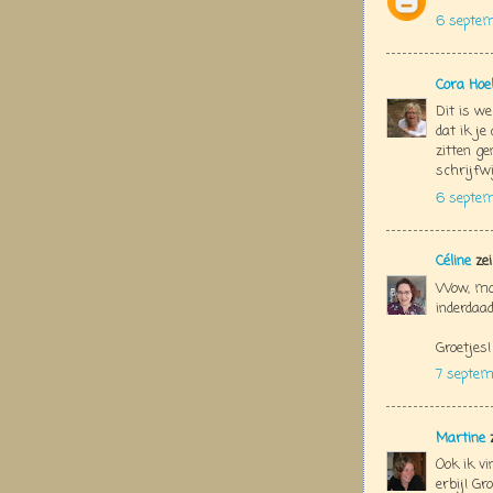
6 septe
Cora Hoe
Dit is we
dat ik je
zitten ge
schrijfwi
6 septem
Céline
zei
Wow, mooi
inderdaad
Groetjes!
7 septem
Martine
z
Ook ik v
erbij! Gr