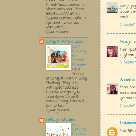
Today, I have a new
mixed-media canvas to
jeetje jo
share with you. Photo:
super gew
@ArtHouseWhimsy
van!!
(Quintessential Serie 4)
I primed the canvas
5 septem
with whit...
1 jaar geleden
Scrap It With a Song
Margot
z
April
heel gaa
Challeng
stijl van 
e -
Second
5 septem
Reveal
-
Hello
friends
of Scrap It With A Song
Annemie
Challenge Blog. It is
Mooi hoor
with great sadness
that we are going to
een sfee
close down Scrap It
gemaakt
With A Song. This will
5 septem
be the las...
9 jaar geleden
Let's get shabby
Unknown
Let's
Get Arty
heerlijk 
Challeng