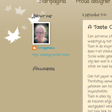
Startpagina
Proud designer
About me
5 september 2010
A Taste 
Een zomerse sfe
wedstrijd op he
Toen ik de inspi
Scrappiness
doen met stroken
Mijn volledige profiel tonen
Sicilie wilde geb
stijl dan wat i
strak en kaal loot
Followers
Ook het papier 
Thrifsthop van
patronen van he
inspiratiefoto.
Toen ik alles bi
de kleuren afge
vastgeplakt ver
het hele blok te