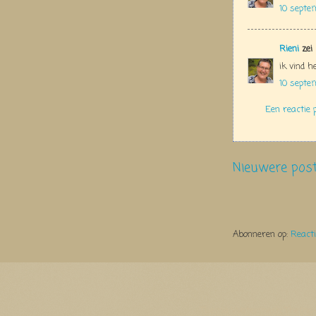
10 septe
Rieni
zei
ik vind h
10 septe
Een reactie 
Nieuwere pos
Abonneren op:
React
Thema Watermerk. Thema-a