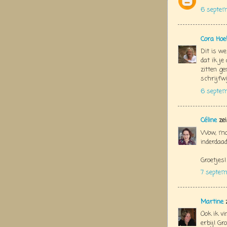
6 septe
Cora Hoe
Dit is we
dat ik je
zitten ge
schrijfwi
6 septem
Céline
zei
Wow, mooi
inderdaad
Groetjes!
7 septem
Martine
z
Ook ik v
erbij! Gr