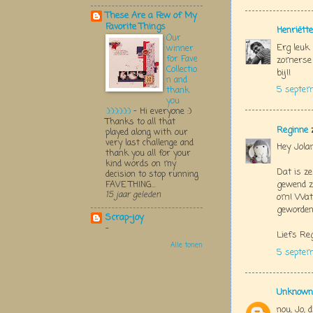
These Are a Few of My
Favorite Things
Henriëtte
Our
Erg leuk
winner
for Fave
zomerse 
Collectio
bij!!
n and
5 septe
thank
you
:):):):):):)
-
Hi everyone :)
Thanks to all that
Reginne
z
played along with our
very last challenge and
Hey Jolan
thank you all for your
kind words on my
Dat is ze
decision to stop running
gewend z
FAVE THING...
15 jaar geleden
om! Wat 
geworden
Scrap-joy
-
Liefs Re
Alle tonen
5 septem
Unknown
nou, Jo, 