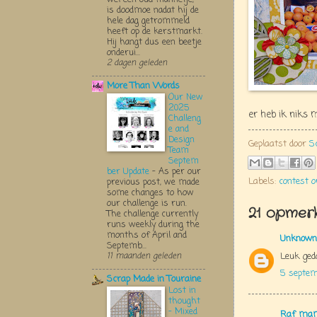
is doodmoe nadat hij de
hele dag getrommeld
heeft op de kerstmarkt.
Hij hangt dus een beetje
onderui...
2 dagen geleden
More Than Words
Our New
2025
er heb ik niks 
Challeng
e and
Design
Geplaatst door
S
Team
Septem
ber Update
-
As per our
Labels:
contest o
previous post, we made
some changes to how
our challenge is run.
21 opmerk
The challenge currently
runs weekly during the
months of April and
Unknown
Septemb...
Leuk geda
11 maanden geleden
5 septem
Scrap Made in Touraine
Lost in
thought
- Mixed
Raf mam