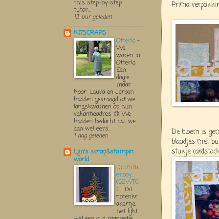
this step-by-step
Prima verpakkin
tutor...
13 uur geleden
KITSCRAPS
Otterlo
-
We
waren in
Otterlo.
Een
dagje
maar
hoor. Laura en Jeroen
hadden gevraagd of we
langskwamen op hun
vakantieadres 😊 We
hadden bedacht dat we
dan wel eers...
De bloem is ge
1 dag geleden
blaadjes met bu
stukje cardstock
Lijn's scrap&stampin
world
Drumm
erboy....
(52WTC
)
-
Dit
notenkr
akertje,
het lijkt
wel een oud mannetje,