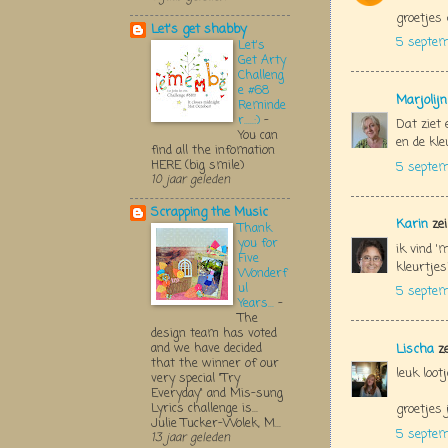
groetjes 
Let's get shabby
5 septem
Let's
Get Arty
Challeng
e #68
Marjolij
Reminde
r.....:)
-
Dat ziet 
You can
en de kle
find all the infomation
HERE (big smile)
5 septem
10 jaar geleden
Scrapping the Music
Karin
zei
Thank
you for
ik vind '
Five
kleurtjes
Wonderf
ul
5 septem
Years...
-
The
design team has voted
and we have decided
Lischa
ze
that the winner of our
leuk lootj
very special "Try
Everyday" and Mis-sung
Lyrics challenge is...
groetjes 
Julie Tucker-Wolek, M...
5 septem
13 jaar geleden