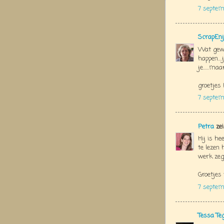
7 septem
ScrapEnj
Wat geweld
happen...
je......ma
groetjes 
7 septem
Petra
zei
Hij is he
te lezen
werk zeg
Groetjes
7 septem
Tessa Te