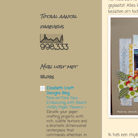
geplaatst. Alles
besloten om toc
Totaal aantal
pageviews
998,333
Mijn lijst met
blogs
Elizabeth Craft
Designs Blog
Tone-on-Tone Faux
Embossing with Bloom
Wildly Paper Flowers
-
Elevate your paper
crafting projects with
rich, subtle texture and
a dramatic dimensional
centerpiece that
Ik heb een chip
commands attention. In