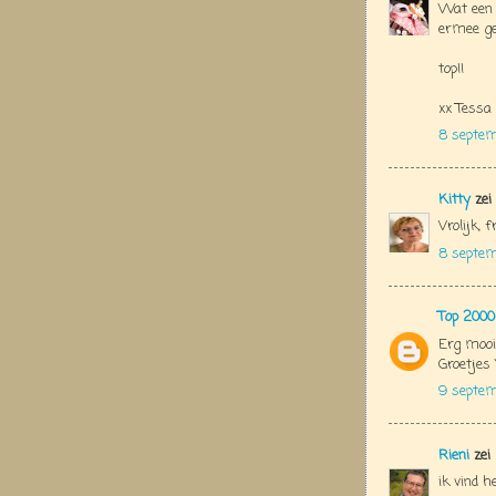
Wat een h
ermee g
top!!
xx Tessa
8 septem
Kitty
zei
Vrolijk, f
8 septe
Top 2000
Erg mooi 
Groetjes 
9 septem
Rieni
zei
ik vind h