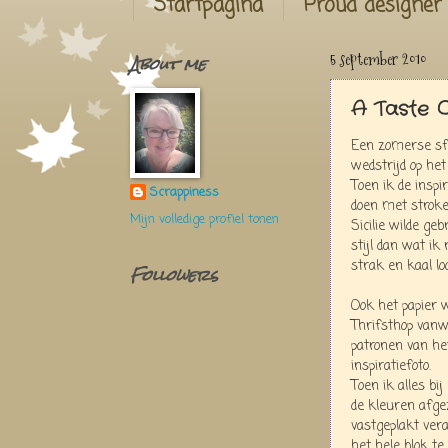
Startpagina
Proud designer
About me
5 september 2010
A Taste 
Een zomerse sfe
wedstrijd op he
Toen ik de inspi
Scrappiness
doen met stroken
Mijn volledige profiel tonen
Sicilie wilde geb
stijl dan wat i
strak en kaal loot
Followers
Ook het papier 
Thrifsthop van
patronen van he
inspiratiefoto.
Toen ik alles bi
de kleuren afge
vastgeplakt ver
het hele blok te