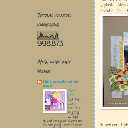
geplaatst. Alles
besloten om toc
Totaal aantal
pageviews
998,873
Mijn lijst met
blogs
Lijn's scrap&stampin
world
Zoë 7
jaar
-
Ook het
zusje
van Dex
is jarig,
ze zijn
geloof een paar dagen na
Ik heb een chip
elkaar jarig. Daar moest