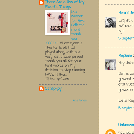
These Are a Few of My
Favorite Things
Our
Henriëtte
winner
Erg leuk
for Fave
Collectio
zomerse 
n and
bij!!
thank
5 septe
you
:):):):):):)
-
Hi everyone :)
Thanks to all that
played along with our
Reginne
z
very last challenge and
thank you all for your
Hey Jolan
kind words on my
decision to stop running
Dat is ze
FAVE THING...
gewend z
15 jaar geleden
om! Wat 
Scrap-joy
geworden
-
Liefs Re
Alle tonen
5 septem
Unknown
nou, Jo, 