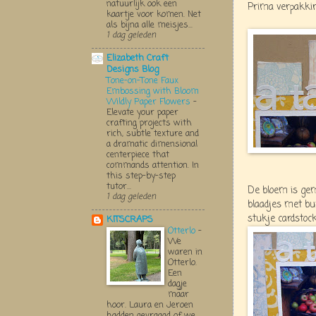
natuurlijk ook een
Prima verpakkin
kaartje voor komen. Net
als bijna alle meisjes...
1 dag geleden
Elizabeth Craft
Designs Blog
Tone-on-Tone Faux
Embossing with Bloom
Wildly Paper Flowers
-
Elevate your paper
crafting projects with
rich, subtle texture and
a dramatic dimensional
centerpiece that
commands attention. In
this step-by-step
tutor...
De bloem is ge
1 dag geleden
blaadjes met bu
stukje cardstock
KITSCRAPS
Otterlo
-
We
waren in
Otterlo.
Een
dagje
maar
hoor. Laura en Jeroen
hadden gevraagd of we