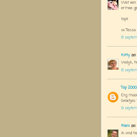
Wat een h
ermee g
top!!
xx Tessa
8 septem
Kitty
zei
Vrolijk, f
8 septe
Top 2000
Erg mooi 
Groetjes 
9 septem
Rieni
zei
ik vind h