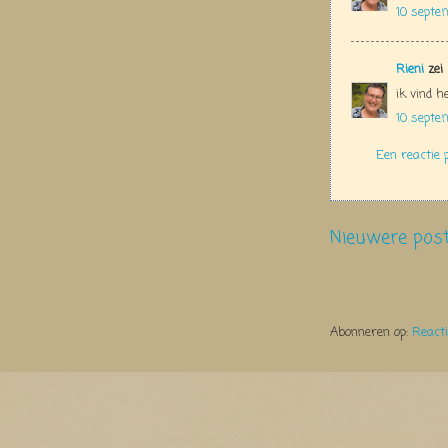
10 septe
Rieni
zei
ik vind h
10 septe
Een reactie 
Nieuwere pos
Abonneren op:
React
Thema Watermerk. Thema-a