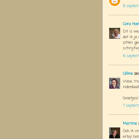
6 septe
Cora Hoe
Dit is we
dat ik je
zitten ge
schrijfwi
6 septem
Céline
zei
Wow, mooi
inderdaad
Groetjes!
7 septem
Martine
z
Ook ik v
erbij! Gr