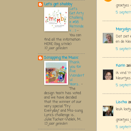
Let's get shabby
groetjes 
Let's
5 septem
Get Arty
Challeng
e #68
Reminde
Marjolij
r.....:)
-
You can
Dat ziet 
find all the infomation
en de kle
HERE (big smile)
10 jaar geleden
5 septem
Scrapping the Music
Thank
Karin
zei
you for
Five
ik vind '
Wonderf
kleurtjes
ul
Years...
-
5 septem
The
design team has voted
and we have decided
that the winner of our
Lischa
ze
very special "Try
leuk lootj
Everyday" and Mis-sung
Lyrics challenge is...
Julie Tucker-Wolek, M...
groetjes 
13 jaar geleden
5 septem