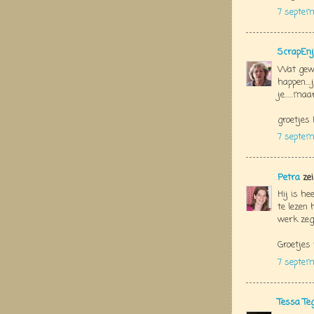
7 septem
ScrapEnj
Wat geweld
happen...
je......ma
groetjes 
7 septem
Petra
zei
Hij is he
te lezen
werk zeg
Groetjes
7 septem
Tessa Te