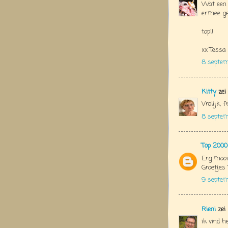
Wat een h
ermee g
top!!
xx Tessa
8 septem
Kitty
zei
Vrolijk, f
8 septe
Top 2000
Erg mooi 
Groetjes 
9 septem
Rieni
zei
ik vind h