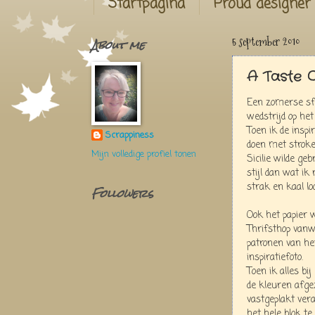
Startpagina
Proud designer
About me
5 september 2010
A Taste 
Een zomerse sfe
wedstrijd op he
Toen ik de inspi
Scrappiness
doen met stroken
Mijn volledige profiel tonen
Sicilie wilde geb
stijl dan wat i
strak en kaal loot
Followers
Ook het papier 
Thrifsthop van
patronen van he
inspiratiefoto.
Toen ik alles bi
de kleuren afge
vastgeplakt ver
het hele blok te