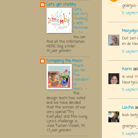
Let's get shabby
groetjes 
Let's
5 septem
Get Arty
Challeng
e #68
Reminde
Marjolij
r.....:)
-
You can
Dat ziet 
find all the infomation
en de kle
HERE (big smile)
10 jaar geleden
5 septem
Scrapping the Music
Thank
Karin
zei
you for
Five
ik vind '
Wonderf
kleurtjes
ul
Years...
-
5 septem
The
design team has voted
and we have decided
that the winner of our
Lischa
ze
very special "Try
leuk lootj
Everyday" and Mis-sung
Lyrics challenge is...
Julie Tucker-Wolek, M...
groetjes 
13 jaar geleden
5 septem