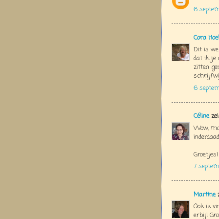
6 septe
Cora Hoe
Dit is we
dat ik je
zitten ge
schrijfwi
6 septem
Céline
zei
Wow, mooi
inderdaad
Groetjes!
7 septem
Martine
z
Ook ik v
erbij! Gr