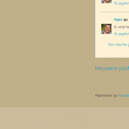
10 septe
Rieni
zei
ik vind h
10 septe
Een reactie 
Nieuwere pos
Abonneren op:
React
Thema Watermerk. Thema-a