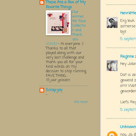
These Are a Few of My
Favorite Things
Our
Henriëtte
winner
Erg leuk
for Fave
Collectio
zomerse 
n and
bij!!
thank
5 septe
you
:):):):):):)
-
Hi everyone :)
Thanks to all that
played along with our
Reginne
z
very last challenge and
thank you all for your
Hey Jolan
kind words on my
decision to stop running
Dat is ze
FAVE THING...
gewend z
15 jaar geleden
om! Wat 
Scrap-joy
geworden
-
Liefs Re
Alle tonen
5 septem
Unknown
nou, Jo, 