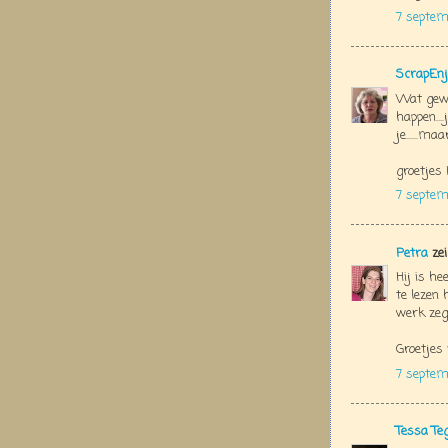
7 septem
ScrapEnj
Wat geweld
happen...
je......ma
groetjes 
7 septem
Petra
zei
Hij is he
te lezen
werk zeg
Groetjes
7 septem
Tessa Te