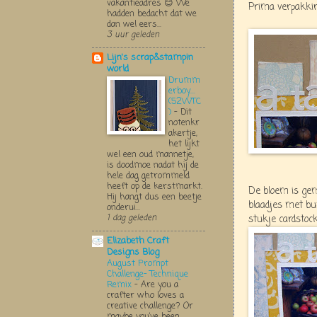
vakantieadres 😊 We
Prima verpakkin
hadden bedacht dat we
dan wel eers...
3 uur geleden
Lijn's scrap&stampin
world
Drumm
erboy....
(52WTC
)
-
Dit
notenkr
akertje,
het lijkt
wel een oud mannetje,
is doodmoe nadat hij de
hele dag getrommeld
heeft op de kerstmarkt.
De bloem is ge
Hij hangt dus een beetje
blaadjes met bu
onderui...
1 dag geleden
stukje cardstock
Elizabeth Craft
Designs Blog
August Prompt
Challenge- Technique
Remix
-
Are you a
crafter who loves a
creative challenge? Or
maybe you’ve been