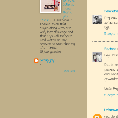
for Fave
Collectio
n and
Henriëtte
thank
you
Erg leuk
:):):):):):)
-
Hi everyone :)
zomerse 
Thanks to all that
bij!!
played along with our
very last challenge and
5 septe
thank you all for your
kind words on my
decision to stop running
FAVE THING...
Reginne
z
15 jaar geleden
Hey Jolan
Scrap-joy
-
Dat is ze
gewend z
Alle tonen
om! Wat 
geworden
Liefs Re
5 septem
Unknown
nou, Jo, 