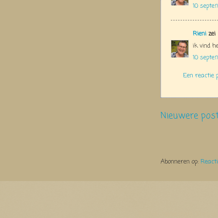
10 septe
Rieni
zei
ik vind h
10 septe
Een reactie 
Nieuwere pos
Abonneren op:
React
Thema Watermerk. Thema-a