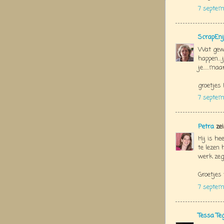
7 septem
ScrapEnj
Wat geweld
happen...
je......ma
groetjes 
7 septem
Petra
zei
Hij is he
te lezen
werk zeg
Groetjes
7 septem
Tessa Te