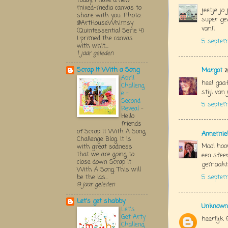
Today, I have a new
mixed-media canvas to
jeetje jo
share with you. Photo:
super gew
@ArtHouseWhimsy
van!!
(Quintessential Serie 4)
I primed the canvas
5 septem
with whit...
1 jaar geleden
Scrap It With a Song
Margot
z
April
heel gaa
Challeng
stijl van 
e -
Second
5 septem
Reveal
-
Hello
friends
of Scrap It With A Song
Annemie
Challenge Blog. It is
Mooi hoor
with great sadness
that we are going to
een sfee
close down Scrap It
gemaakt
With A Song. This will
5 septem
be the las...
9 jaar geleden
Let's get shabby
Unknown
Let's
Get Arty
heerlijk 
Challeng