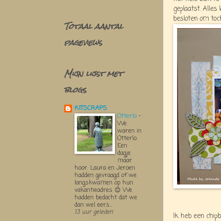
geplaatst. Alles
besloten om toc
Totaal aantal
pageviews
Mijn lijst met
blogs
KITSCRAPS
Otterlo
-
We
waren in
Otterlo.
Een
dagje
maar
hoor. Laura en Jeroen
hadden gevraagd of we
langskwamen op hun
vakantieadres 😊 We
hadden bedacht dat we
dan wel eers...
13 uur geleden
Ik heb een chip