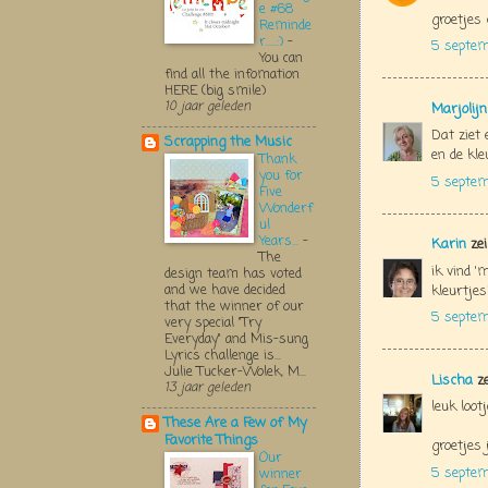
e #68
groetjes 
Reminde
r.....:)
-
5 septem
You can
find all the infomation
HERE (big smile)
10 jaar geleden
Marjolij
Dat ziet 
Scrapping the Music
en de kle
Thank
you for
5 septem
Five
Wonderf
ul
Years...
-
Karin
zei
The
ik vind '
design team has voted
and we have decided
kleurtjes
that the winner of our
5 septem
very special "Try
Everyday" and Mis-sung
Lyrics challenge is...
Julie Tucker-Wolek, M...
Lischa
ze
13 jaar geleden
leuk lootj
These Are a Few of My
Favorite Things
groetjes 
Our
5 septem
winner