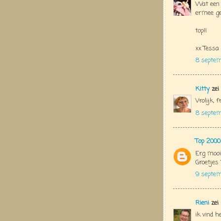
Wat een h
ermee g
top!!
xx Tessa
8 septem
Kitty
zei
Vrolijk, f
8 septe
Top 2000
Erg mooi 
Groetjes 
9 septem
Rieni
zei
ik vind h