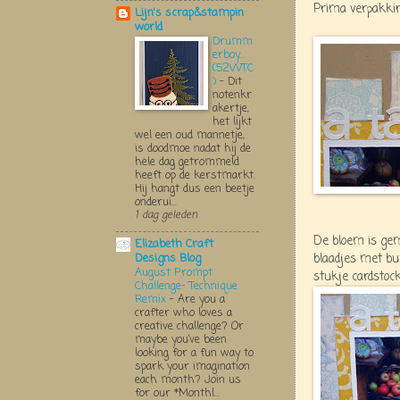
Prima verpakkin
Lijn's scrap&stampin
world
Drumm
erboy....
(52WTC
)
-
Dit
notenkr
akertje,
het lijkt
wel een oud mannetje,
is doodmoe nadat hij de
hele dag getrommeld
heeft op de kerstmarkt.
Hij hangt dus een beetje
onderui...
1 dag geleden
De bloem is ge
Elizabeth Craft
blaadjes met bu
Designs Blog
August Prompt
stukje cardstock
Challenge- Technique
Remix
-
Are you a
crafter who loves a
creative challenge? Or
maybe you’ve been
looking for a fun way to
spark your imagination
each month? Join us
for our *Monthl...