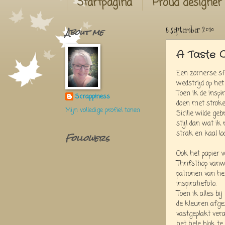
Startpagina
Proud designer
About me
5 september 2010
A Taste 
Een zomerse sfe
wedstrijd op he
Toen ik de inspi
Scrappiness
doen met stroken
Mijn volledige profiel tonen
Sicilie wilde geb
stijl dan wat i
strak en kaal loot
Followers
Ook het papier 
Thrifsthop van
patronen van he
inspiratiefoto.
Toen ik alles bi
de kleuren afge
vastgeplakt ver
het hele blok te