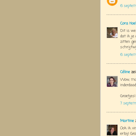
6 septe
Cora Hoe
Dit is we
dat ik je
zitten ge
schrijfwi
6 septem
Céline
zei
Wow, mooi
inderdaad
Groetjes!
7 septem
Martine
z
Ook ik v
erbij! Gr