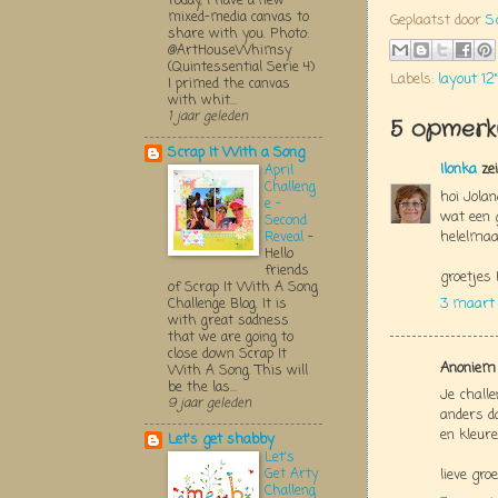
Today, I have a new
mixed-media canvas to
Geplaatst door
S
share with you. Photo:
@ArtHouseWhimsy
(Quintessential Serie 4)
Labels:
layout 12"
I primed the canvas
with whit...
1 jaar geleden
5 opmerki
Scrap It With a Song
Ilonka
zei
April
Challeng
hoi Jolan
e -
wat een g
Second
helelmaal
Reveal
-
Hello
friends
groetjes 
of Scrap It With A Song
3 maart
Challenge Blog. It is
with great sadness
that we are going to
close down Scrap It
Anoniem 
With A Song. This will
be the las...
Je challe
9 jaar geleden
anders da
en kleure
Let's get shabby
Let's
Get Arty
lieve groe
Challeng