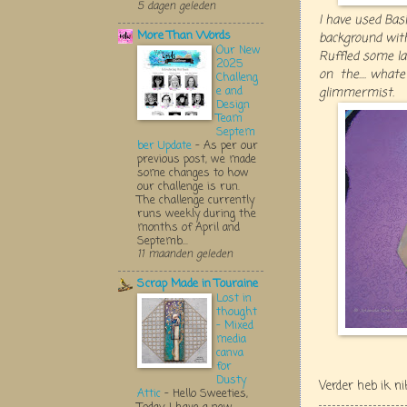
5 dagen geleden
I have used Bas
More Than Words
background with
Our New
Ruffled some la
2025
on the.... whate
Challeng
e and
glimmermist.
Design
Team
Septem
ber Update
-
As per our
previous post, we made
some changes to how
our challenge is run.
The challenge currently
runs weekly during the
months of April and
Septemb...
11 maanden geleden
Scrap Made in Touraine
Lost in
thought
- Mixed
media
canva
for
Dusty
Verder heb ik n
Attic
-
Hello Sweeties,