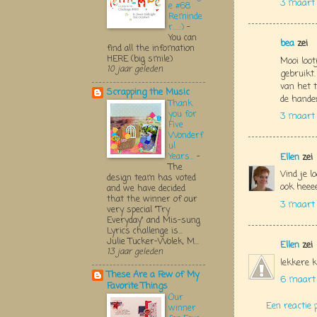
3 maart 
e #68
Reminde
r.....:)
-
You can
bea
zei
find all the infomation
HERE (big smile)
Mooi loot
10 jaar geleden
gebruikt.
van het t
Scrapping the Music
de handen
Thank
you for
3 maart
Five
Wonderf
ul
Years...
-
Ellen
zei
The
Vind je l
design team has voted
ook heeee
and we have decided
that the winner of our
3 maart 
very special "Try
Everyday" and Mis-sung
Lyrics challenge is...
Julie Tucker-Wolek, M...
Ellen
zei
13 jaar geleden
lekkere k
These Are a Few of My
6 maart 
Favorite Things
Our
Een reactie 
winner