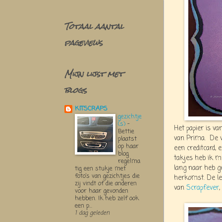
Totaal aantal
pageviews
Mijn lijst met
blogs
KITSCRAPS
gezichtje
(s)
-
Het papier is va
Bettie
van Prima. De v
plaatst
op haar
een creditcard, 
blog
takjes heb ik m
regelma
lang naar heb ge
tig een stukje met
foto’s van gezichtjes die
herkomst. De let
zij vindt of die anderen
van
Scrapfever
,
voor haar gevonden
hebben. Ik heb zelf ook
een p...
1 dag geleden