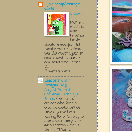
Lijn's scrap&stampin
world
5 Jaar!!!
-
Moment
eel zit ik
even
helemaa
l in de
felicitatiekaartjes. Het
zoontje van een vriendin
van Eva wordt 5 jaar en
daar moest natuurlijk
een kaart voor komen.
D...
2 dagen geleden
Elizabeth Craft
Designs Blog
August Prompt
Challenge- Technique
Remix
-
Are you a
crafter who loves a
creative challenge? Or
maybe you’ve been
looking for a fun way to
spark your imagination
each month? Join us
for our *Monthl...