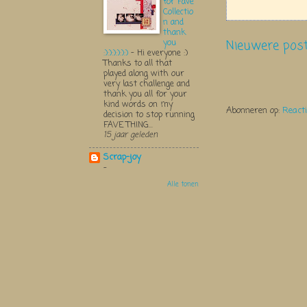
for Fave
Collectio
n and
thank
Nieuwere pos
you
:):):):):):)
-
Hi everyone :)
Thanks to all that
played along with our
very last challenge and
thank you all for your
kind words on my
Abonneren op:
React
decision to stop running
FAVE THING...
15 jaar geleden
Scrap-joy
-
Alle tonen