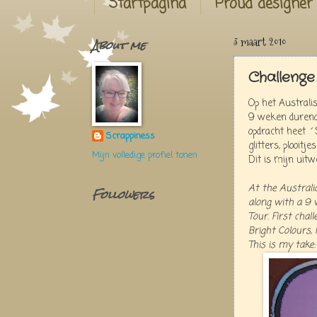
Startpagina
Proud designer
About me
3 maart 2010
Challenge
Op het Austral
9 weken durende
opdracht heet ´S
Scrappiness
glitters, plooitje
Mijn volledige profiel tonen
Dit is mijn uitw
At the Austral
Followers
along with a 9 
Tour. First cha
Bright Colours, 
This is my take: