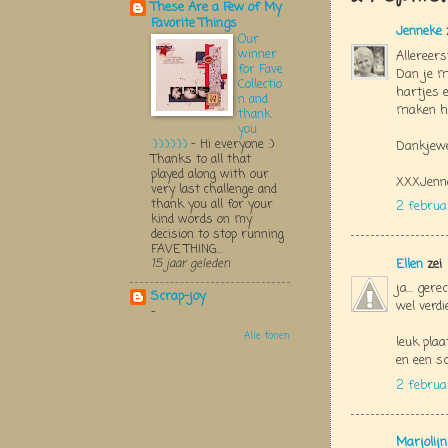
These Are a Few of My
Favorite Things
Jenneke
Our
winner
Allereers
for Fave
Dan je mo
Collectio
hartjes e
n and
maken he
thank
you
:):):):):):)
-
Hi everyone :)
Dankjewe
Thanks to all that
played along with our
XXXJenn
very last challenge and
thank you all for your
2 februa
kind words on my
decision to stop running
FAVE THING...
Ellen
zei
15 jaar geleden
ja... ger
Scrap-joy
wel verdi
-
Alle tonen
leuk plaa
en een sc
2 februa
Marjolij