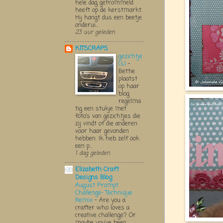
hele dag getrommeld
heeft op de kerstmarkt.
Hij hangt dus een beetje
onderui...
23 uur geleden
KITSCRAPS
gezichtje
(s)
-
Bettie
plaatst
op haar
blog
regelma
tig een stukje met
foto’s van gezichtjes die
zij vindt of die anderen
voor haar gevonden
hebben. Ik heb zelf ook
een p...
1 dag geleden
Elizabeth Craft
Designs Blog
August Prompt
Challenge- Technique
Remix
-
Are you a
crafter who loves a
creative challenge? Or
maybe you’ve been