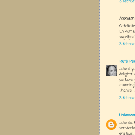
3 februa
Anoniem 
Gefelicit
En wat ee
vogeltjes
3 februa
Ruth Phi
Joland y
delightfu
ps: Love 
stunning!
Thanks f
3 februa
Unknown
Jolanda,
versterk
erg leuk.