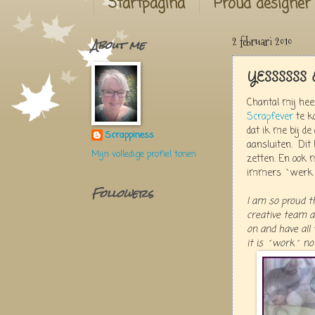
Startpagina
Proud designer
About me
2 februari 2010
YESSSSSS 
Chantal mij hee
Scrapfever
te k
dat ik me bij d
Scrappiness
aansluiten. Dit
Mijn volledige profiel tonen
zetten. En ook 
immers `werk´ 
Followers
I am so proud t
creative team 
on and have all 
it is ´work´ n