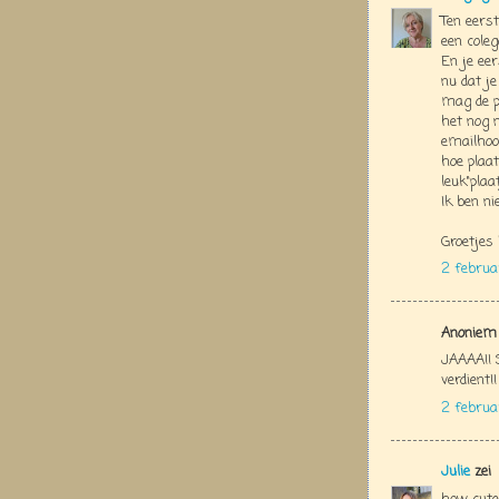
Ten eerste
een colega
En je eer
nu dat j
mag de pr
het nog n
emailhoor
hoe plaats
leuk"plaa
Ik ben ni
Groetjes 
2 februa
Anoniem 
JAAAA!! S
verdient!!
2 februa
Julie
zei