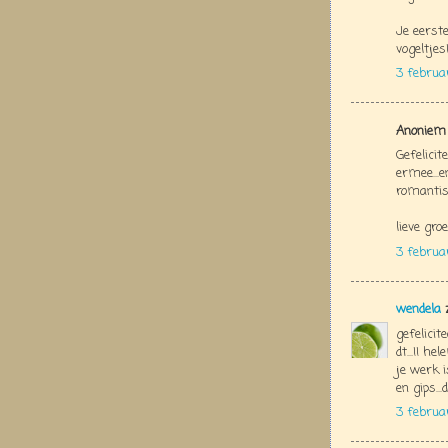
Je eerst
vogeltjes
3 februa
Anoniem 
Gefelicit
ermee...e
romantisc
lieve groe
3 februa
wendela
z
gefelicit
dt...!! h
je werk i
en gips..
3 februa