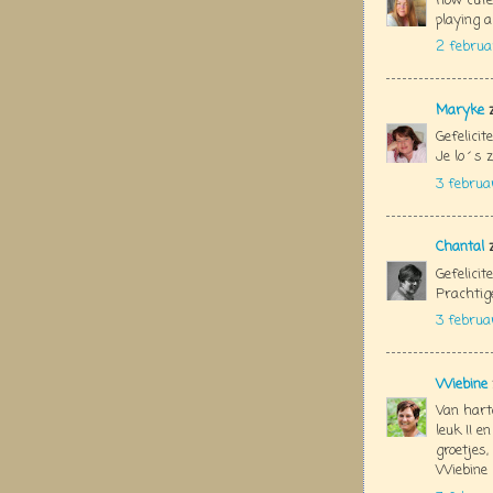
how cute
playing 
2 februa
Maryke
z
Gefelicit
Je lo´s z
3 februa
Chantal
z
Gefelicit
Prachtig
3 februa
Wiebine
Van hart
leuk !! 
groetjes,
Wiebine