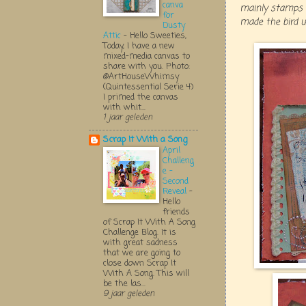
canva
mainly stamps a
for
made the bird 
Dusty
Attic
-
Hello Sweeties,
Today, I have a new
mixed-media canvas to
share with you. Photo:
@ArtHouseWhimsy
(Quintessential Serie 4)
I primed the canvas
with whit...
1 jaar geleden
Scrap It With a Song
April
Challeng
e -
Second
Reveal
-
Hello
friends
of Scrap It With A Song
Challenge Blog. It is
with great sadness
that we are going to
close down Scrap It
With A Song. This will
be the las...
9 jaar geleden