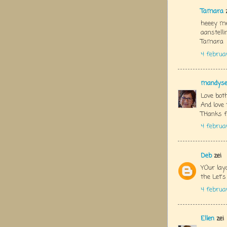
Tamara
z
heeey med
aanstelli
Tamara
4 februa
mandys
Love both
And love
THanks f
4 februa
Deb
zei
YOur layo
the Let's
4 februa
Ellen
zei