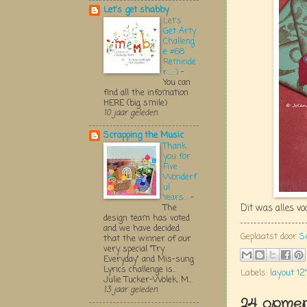
Let's get shabby
Let's
Get Arty
Challeng
e #68
Reminde
r.....:)
-
You can
find all the infomation
HERE (big smile)
10 jaar geleden
Scrapping the Music
Thank
you for
Five
Wonderf
ul
Years...
-
Dit was alles v
The
design team has voted
and we have decided
Geplaatst door
S
that the winner of our
very special "Try
Everyday" and Mis-sung
Lyrics challenge is...
Labels:
layout 12"
Julie Tucker-Wolek, M...
13 jaar geleden
24 opmer