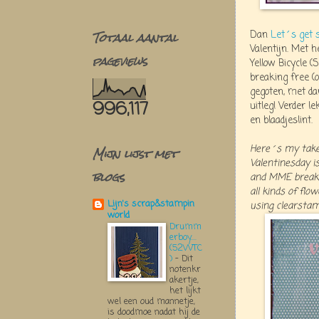
Totaal aantal
Dan
Let´s get 
Valentijn. Met h
pageviews
Yellow Bicycle 
breaking free (o
gegoten, met d
996,117
uitleg! Verder l
en blaadjeslint.
Here´s my tak
Mijn lijst met
Valentinesday is
blogs
and MME breakin
all kinds of flow
Lijn's scrap&stampin
using clearstamp
world
Drumm
erboy....
(52WTC
)
-
Dit
notenkr
akertje,
het lijkt
wel een oud mannetje,
is doodmoe nadat hij de