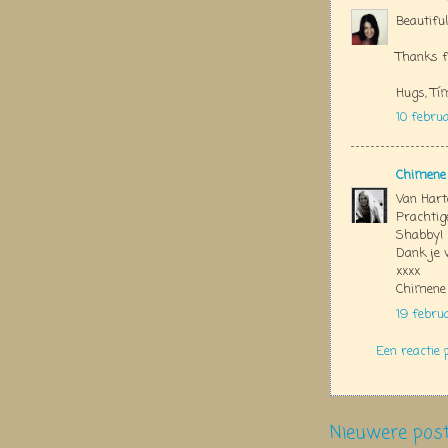
Beautiful 
Thanks f
Hugs, Tí
10 febru
Chimene
Van Harte
Prachtig
Shabby!
Dank je 
xxxx
Chimene
19 febru
Een reactie 
Nieuwere pos