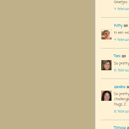
Groetjes
4 februa
Kitty
zei
In een wo
4 februa
Toni
zei
So pretty
6 februa
zandra
ze
So pretty
challenge
Hugz, Z
8 februa
Timcso
z