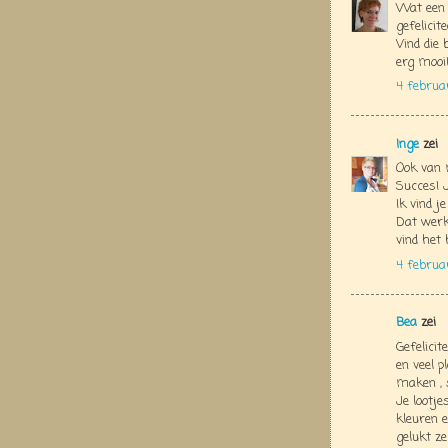
Wat een 
gefelicit
Vind die
erg mooi!
4 februa
Inge
zei
Ook van 
Succes! J
Ik vind j
Dat werk
vind het
4 februa
Bea
zei
Gefelicit
en veel p
maken , s
Je lootje
kleuren e
gelukt ze