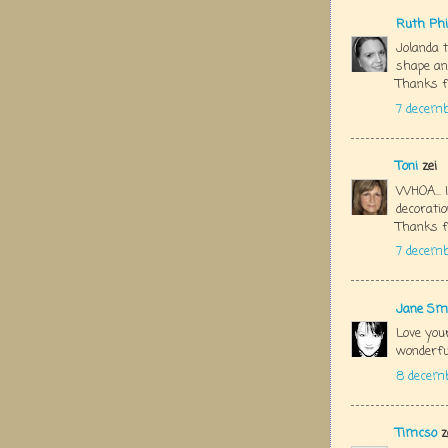
Ruth Phi
Jolanda t
shape and
Thanks f
7 decemb
Toni
zei
WHOA... I
decoration
Thanks fo
7 decem
Jane Sm
Love your
wonderfu
8 decem
Timcso
z