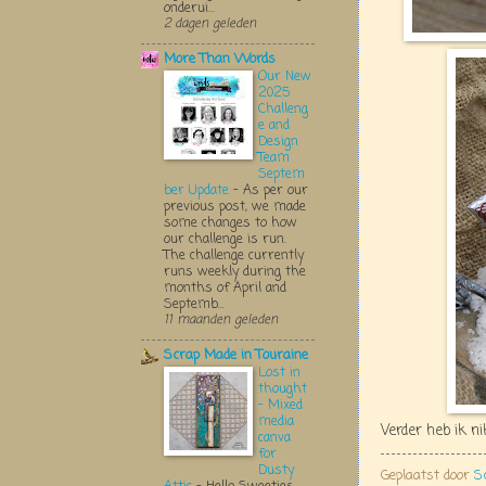
onderui...
2 dagen geleden
More Than Words
Our New
2025
Challeng
e and
Design
Team
Septem
ber Update
-
As per our
previous post, we made
some changes to how
our challenge is run.
The challenge currently
runs weekly during the
months of April and
Septemb...
11 maanden geleden
Scrap Made in Touraine
Lost in
thought
- Mixed
media
Verder heb ik n
canva
for
Dusty
Geplaatst door
S