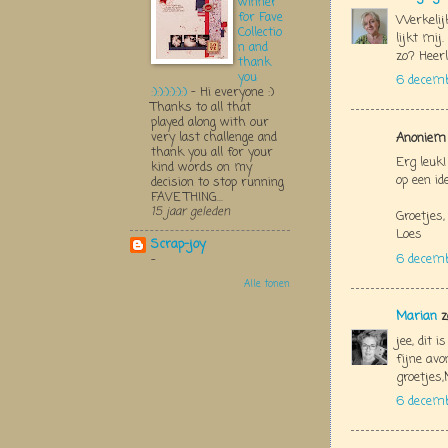
winner
for Fave
Werkelij
Collectio
lijkt mij
n and
zo? Heerl
thank
you
6 decemb
:):):):):):)
-
Hi everyone :)
Thanks to all that
played along with our
very last challenge and
Anoniem 
thank you all for your
Erg leuk!
kind words on my
op een id
decision to stop running
FAVE THING...
15 jaar geleden
Groetjes,
Loes
Scrap-joy
6 decem
-
Alle tonen
Marian
z
jee, dit i
fijne avo
groetjes
6 decem