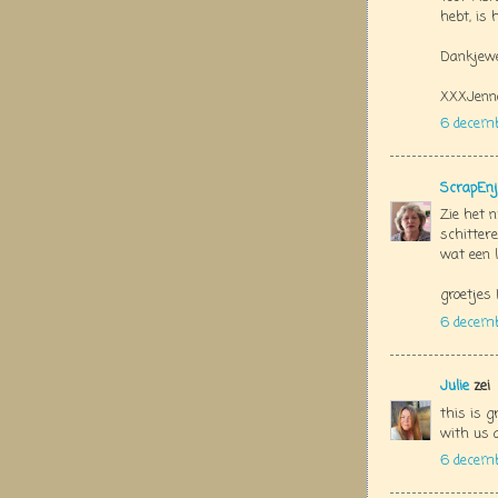
hebt, is 
Dankjewe
XXXJenn
6 decem
ScrapEnj
Zie het n
schittere
wat een l
groetjes 
6 decem
Julie
zei
this is g
with us 
6 decem