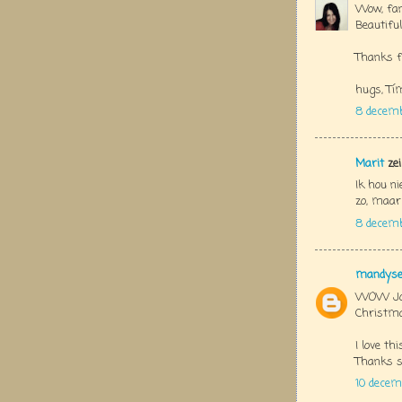
Wow, fan
Beautiful
Thanks f
hugs, Tí
8 decemb
Marit
zei
Ik hou ni
zo, maar 
8 decemb
mandys
WOW Jolan
Christmas
I love th
Thanks s
10 dece