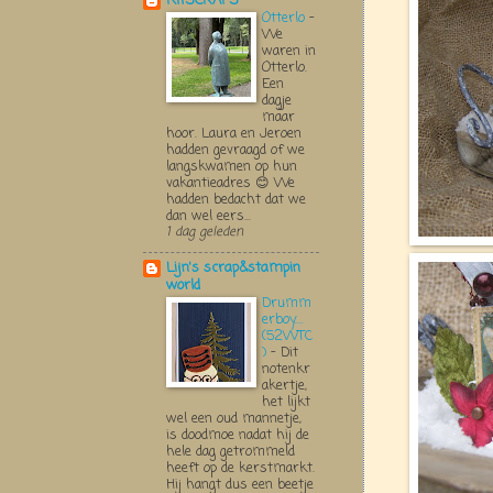
KITSCRAPS
Otterlo
-
We
waren in
Otterlo.
Een
dagje
maar
hoor. Laura en Jeroen
hadden gevraagd of we
langskwamen op hun
vakantieadres 😊 We
hadden bedacht dat we
dan wel eers...
1 dag geleden
Lijn's scrap&stampin
world
Drumm
erboy....
(52WTC
)
-
Dit
notenkr
akertje,
het lijkt
wel een oud mannetje,
is doodmoe nadat hij de
hele dag getrommeld
heeft op de kerstmarkt.
Hij hangt dus een beetje