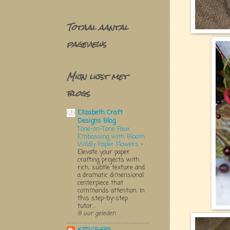
Totaal aantal
pageviews
Mijn lijst met
blogs
Elizabeth Craft
Designs Blog
Tone-on-Tone Faux
Embossing with Bloom
Wildly Paper Flowers
-
Elevate your paper
crafting projects with
rich, subtle texture and
a dramatic dimensional
centerpiece that
commands attention. In
this step-by-step
tutor...
8 uur geleden