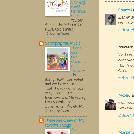
Challeng
e #68
Chantal
z
Reminde
r.....:)
-
Ziet er s
You can
een touwtj
find all the infomation
HERE (big smile)
6 decem
10 jaar geleden
Scrapping the Music
Anoniem 
Thank
you for
Wat een 
Five
eens wat
Wonderf
Heel mooi
ul
Years...
-
Carla
The
6 decem
design team has voted
and we have decided
that the winner of our
very special "Try
NicoleJ
z
Everyday" and Mis-sung
Lyrics challenge is...
wat gaaf
Julie Tucker-Wolek, M...
zoek naa
13 jaar geleden
6 decemb
These Are a Few of My
Favorite Things
Our
Marjolij