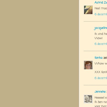
Astrid Z
Heel mooi J
6 decem
jacquelin
Ik vind h
Wow!
6 decem
Ilonka
zei
Whow wat
XXX Ilon
6 decem
Jenneke
Heeeeel e
Ik ben n
voor Ker