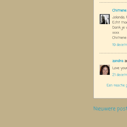
Chimene
Jolanda, 
Echt moo
Dank je 
xxxx
Chimene
19 decem
zandra
ze
Love your
21 decem
Een reactie 
Nieuwere pos