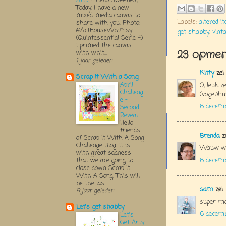
Attic
-
Hello Sweeties,
Today, I have a new
mixed-media canvas to
Labels:
altered i
share with you. Photo:
@ArtHouseWhimsy
get shabby
,
vint
(Quintessential Serie 4)
I primed the canvas
23 opmerk
with whit...
1 jaar geleden
Kitty
zei
Scrap It With a Song
April
O, leuk z
Challeng
(vogel)hu
e -
6 decem
Second
Reveal
-
Hello
friends
Brenda
z
of Scrap It With A Song
Challenge Blog. It is
Wauw wa
with great sadness
6 decem
that we are going to
close down Scrap It
With A Song. This will
be the las...
sam
zei
9 jaar geleden
super mo
Let's get shabby
6 decem
Let's
Get Arty