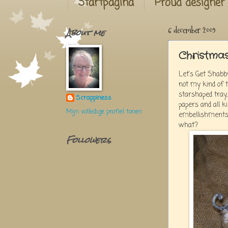
Startpagina
Proud designer
About me
6 december 2009
Christmas
Let's Get Shabby
not my kind of 
starshaped tray
Scrappiness
papers and all k
Mijn volledige profiel tonen
embellishments.
what?
Followers