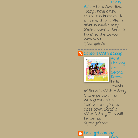
Dusty
Attic
-
Hello Sweeties,
Today, I have a new
mixed-media canvas to
share with you. Photo:
@ArtHouseWhimsy
(Quintessential Serie 4)
I primed the canvas
with whit...
1 jaar geleden
Scrap It With a Song
April
Challeng
e -
Second
Reveal
-
Hello
friends
of Scrap It With A Song
Challenge Blog. It is
with great sadness
that we are going to
close down Scrap It
With A Song. This will
be the las...
9 jaar geleden
Let's get shabby