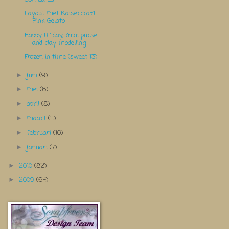
Layout met Kaisercraft
Pink Gelato
Happy B´day, mini purse
and clay modelling
Frozen in time (sweet 13)
juni
(9)
►
mei
(6)
►
april
(8)
►
maart
(4)
►
februari
(10)
►
januari
(7)
►
2010
(82)
►
2009
(64)
►