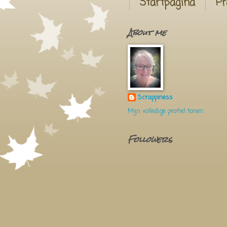
Startpagina
Pr
About me
Scrappiness
Mijn volledige profiel tonen
Followers