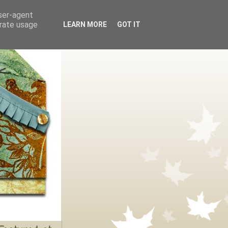
user-agent
erate usage
LEARN MORE
GOT IT