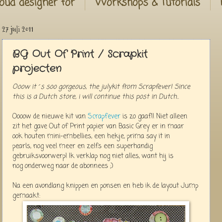
oud designer for
Workshops & Tutorials
27 juli 2011
BG Out Of Print / Scrapkit
projecten
Ooow it´s soo gorgeous, the julykit from Scrapfever! Since
this is a Dutch store, i will continue this post in Dutch..
Oooow de nieuwe kit van
Scrapfever
is zo gaaf!! Niet alleen
zit het gave Out of Print papier van Basic Grey er in maar
ook houten mini-embellies, een hekje, prima say it in
pearls, nog veel meer en zelfs een superhandig
gebruiksvoorwerp! Ik verklap nog niet alles, want hij is
nog onderweg naar de abonnees ;)
Na een avondlang knippen en ponsen en heb ik de layout Jump
gemaakt: