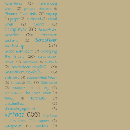
Adventures
(3)
neverending
layout
(2)
personal challenge
(1)
Planner Essentials
(10)
pop-up
(7)
project
(2)
published
(2)
reveal
wheel
(2)
ScoWo
(5)
Scrapfever
(91)
Scrapfever
Scrapkit
(20)
Scrapfever
Scrapfever
weekeind
(3)
workshop
(37)
Scrapfever;kaart
(7)
scrapping
the music
(20)
scraptacular
design
(2)
sidekick
shadowbox
(1)
Sidekicksaturday2024
(19)
(2)
Sidekicksaturday2025
(16)
slidercard
(4)
spinnerwheel kaart
(5)
SSL
(2)
Stampéria
spread
(1)
(2)
tag
(2)
Stampin' Up
(1)
The Color Room
(7)
templates
(1)
tutorials;
(7)
Tiffany
(1)
uitschuifkaart
(3)
Verjaardagenplanner
(3)
vintage
(106)
Vita Nova
Vita Nova; ECD planner;
(2)
(1)
WCMD
(7)
wavepocket
(4)