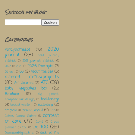
Search my blog
Categories
2020
#stayhomeecd
(18)
journal
(28)
2021 journal;
sidekick
(1)
2021 journal; sidekick;
(1)
2026 Prompts
(7)
2023
(1)
2024
(1)
60
(2)
About the sea
(5)
3d pen
(1)
altered items/projects
(81)
ATC
(39)
Art Journal
(2)
baby keepsakes box
(23)
Bellaluna
(5)
big project;
boekkaartje
scraptacular design;
(1)
(4)
Boxfolding
(2)
book of wisdom
(1)
canvas layout
(4)
bragbook
(1)
CAS
(1)
contest
Colors Combo Galore
(1)
or dare
(77)
Covid
(1)
Crops
De 100
(26)
planner
(1)
CSI
(1)
deck of me
DecemberHighlights;
(1)