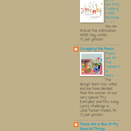
Let's
Get Arty
Challeng
e #68
Reminde
r.....:)
-
You can
find all the infomation
HERE (big smile)
10 jaar geleden
Scrapping the Music
Thank
you for
Five
Wonderf
ul
Years...
-
The
design team has voted
and we have decided
that the winner of our
very special "Try
Everyday" and Mis-sung
Lyrics challenge is...
Julie Tucker-Wolek, M...
13 jaar geleden
These Are a Few of My
Favorite Things