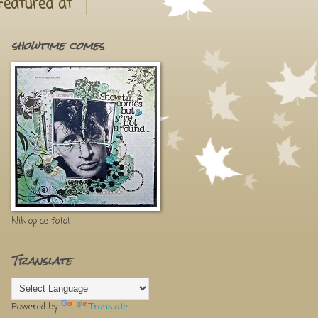
Featured at
showtime comes
klik op de foto!
Translate
Powered by
Translate