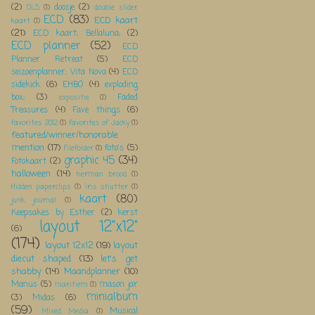
(2)
doosje
(2)
DLS
(1)
double slider
ECD
(83)
ECD kaart
kaart
(1)
(21)
ECD kaart; Bellaluna;
(2)
ECD planner
(52)
ECD
Planner Retreat
(5)
ECD
seizoenplanner; Vita Nova
(4)
ECD
sidekick
(6)
EHBO
(4)
exploding
box;
(3)
Faded
expositie
(1)
Treasures
(4)
Fave things
(6)
favorites 2012
(1)
favorites of Jacky
(1)
featured/winner/honorable
mention
(17)
foto's
(5)
Filefolder
(1)
graphic 45
(34)
Fotokaart
(2)
halloween
(14)
herman brood
(1)
Hidden paperclips
(1)
iris shutter
(1)
kaart
(80)
junk journal
(1)
Keepsakes by Esther
(2)
kerst
layout 12"x12"
(6)
(174)
layout 12x12
(19)
layout
diecut shaped
(13)
let's get
shabby
(14)
Maandplanner
(10)
Manus
(5)
mason jar
maritiem
(1)
minialbum
(3)
Midas
(6)
(59)
Musical
Mixed Media
(1)