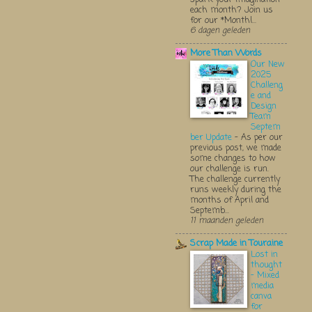
each month? Join us
for our *Monthl...
6 dagen geleden
More Than Words
Our New
2025
Challeng
e and
Design
Team
Septem
ber Update
-
As per our
previous post, we made
some changes to how
our challenge is run.
The challenge currently
runs weekly during the
months of April and
Septemb...
11 maanden geleden
Scrap Made in Touraine
Lost in
thought
- Mixed
media
canva
for