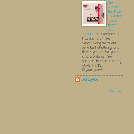
Our
winner
for Fave
Collectio
n and
thank
you
:):):):):):)
-
Hi everyone :)
Thanks to all that
played along with our
very last challenge and
thank you all for your
kind words on my
decision to stop running
FAVE THING...
15 jaar geleden
Scrap-joy
-
Alle tonen