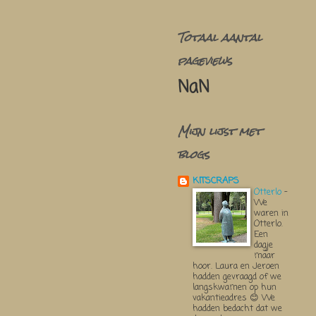
Totaal aantal
pageviews
NaN
Mijn lijst met
blogs
KITSCRAPS
Otterlo
-
We
waren in
Otterlo.
Een
dagje
maar
hoor. Laura en Jeroen
hadden gevraagd of we
langskwamen op hun
vakantieadres 😊 We
hadden bedacht dat we