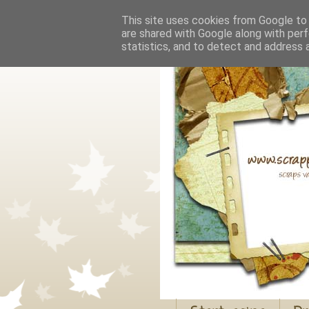
This site uses cookies from Google to d
are shared with Google along with perf
statistics, and to detect and address 