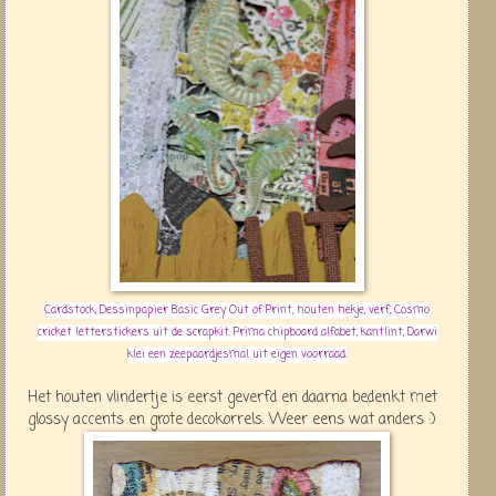
Cardstock, Dessinpapier Basic Grey Out of Print, houten hekje, verf, Cosmo
cricket letterstickers uit de scrapkit. Prima chipboard alfabet, kantlint, Darwi
klei een zeepaardjesmal uit eigen voorraad.
Het houten vlindertje is eerst geverfd en daarna bedenkt met
glossy accents en grote decokorrels. Weer eens wat anders :)