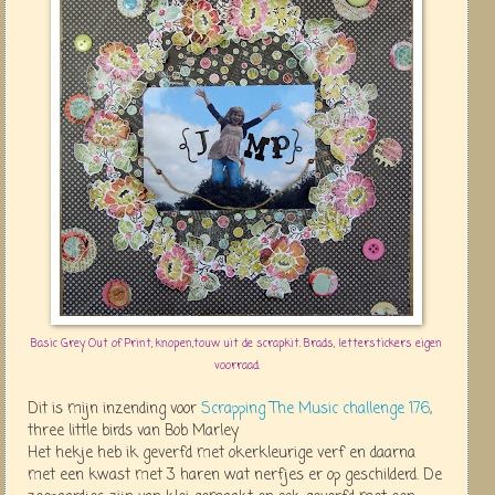
Basic Grey Out of Print, knopen,touw uit de scrapkit. Brads, letterstickers eigen
voorraad.
Dit is mijn inzending voor
Scrapping The Music challenge 176
,
three little birds van Bob Marley
Het hekje heb ik geverfd met okerkleurige verf en daarna
met een kwast met 3 haren wat nerfjes er op geschilderd. De