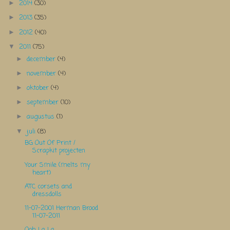
2014
(30)
►
2013
(35)
►
2012
(40)
►
2011
(75)
▼
december
(4)
►
november
(4)
►
oktober
(4)
►
september
(10)
►
augustus
(1)
►
juli
(8)
▼
BG Out Of Print /
Scrapkit projecten
Your Smile (melts my
heart)
ATC corsets and
dressdolls
11-07-2001 Herman Brood
11-07-2011
Ooh La La