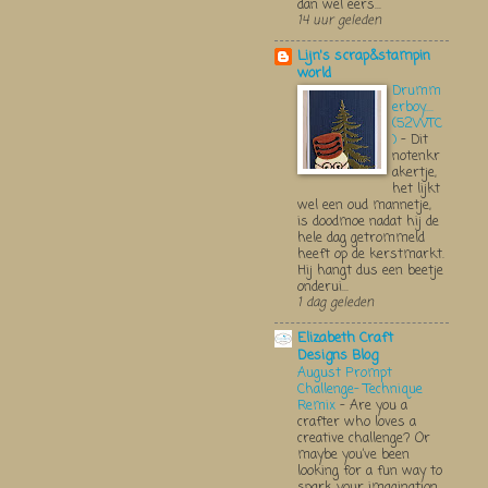
dan wel eers...
14 uur geleden
Lijn's scrap&stampin
world
Drumm
erboy....
(52WTC
)
-
Dit
notenkr
akertje,
het lijkt
wel een oud mannetje,
is doodmoe nadat hij de
hele dag getrommeld
heeft op de kerstmarkt.
Hij hangt dus een beetje
onderui...
1 dag geleden
Elizabeth Craft
Designs Blog
August Prompt
Challenge- Technique
Remix
-
Are you a
crafter who loves a
creative challenge? Or
maybe you’ve been
looking for a fun way to
spark your imagination