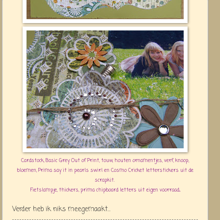
Cardstock, Basic Grey Out of Print, touw, houten ornamentjes, verf, knoop,
bloemen, Prima say it in pearls swirl en Cosmo Cricket letterstickers uit de
scrapkit.
.
Fietslampje, thickers, prima chipboard letters uit eigen voorraad
Verder heb ik niks meegemaakt...