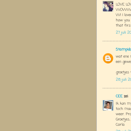
LOVE LOV
WOW
W! I love
how you i
that first o
27 juli 2
Stampid
wat ene 
een gewel
groetjes
28 juli 2
CEE
zei
Ik kon m
toch maa
weer. Pra
Groetjes,
Carla