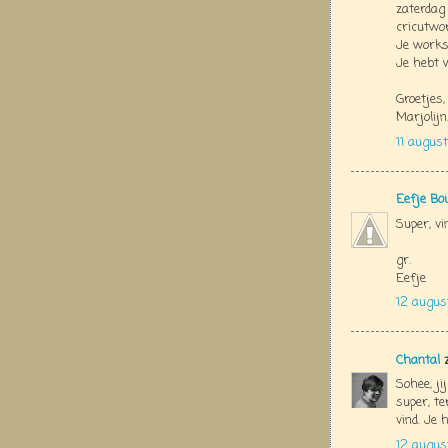
zaterdag
cricutwor
Je worksh
Je hebt 
Groetjes,
Marjolijn
11 augus
Eefje Bo
Super, v
gr.
Eefje
12 augus
Chantal
z
Sohee, ji
super, te
vind. Je 
12 augus