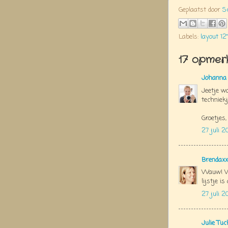
Geplaatst door
S
Labels:
layout 12"
17 opmerk
Johanna
Jeetje wa
techniekj
Groetjes
27 juli 2
Brendaxx
Wauw! Wa
lijstje i
27 juli 2
Julie Tu