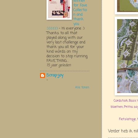
winner
for Fave
Collectio
n and
thank
you
:):):):):):)
-
Hi everyone :)
Thanks to all that
played along with our
very last challenge and
thank you all for your
kind words on my
decision to stop running
FAVE THING...
15 jaar geleden
Scrap-joy
-
Alle tonen
Cardstock, Basic 
bloemen, Prima say
Fietslampje,
Verder heb ik n