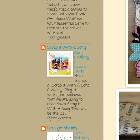
Attic
-
Hello Sweeties,
Today, I have a new
mixed-media canvas to
share with you. Photo:
@ArtHouseWhimsy
(Quintessential Serie 4)
I primed the canvas
with whit...
1 jaar geleden
Scrap It With a Song
April
Challeng
e -
Second
Reveal
-
Hello
friends
of Scrap It With A Song
Challenge Blog. It is
with great sadness
that we are going to
close down Scrap It
With A Song. This will
be the las...
9 jaar geleden
Let's get shabby
Let's
Get Arty