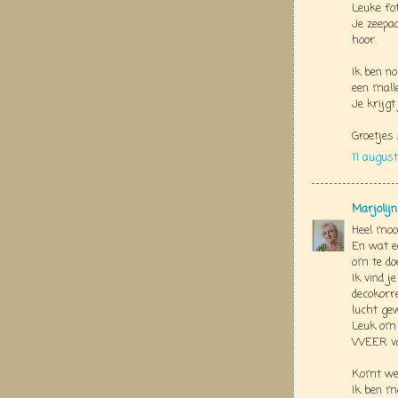
Leuke fot
Je zeepaa
hoor.
Ik ben no
een mall
Je krijgt
Groetjes
11 augus
Marjolij
Heel moo
En wat e
om te doe
Ik vind j
decokorre
lucht gew
Leuk om w
WEER va
Komt wel
Ik ben m