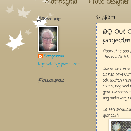
Startpagina
Proud designer
About me
27 juli 2011
BG Out Of
projecte
Ooow it´s soo g
Scrappiness
this is a Dutch s
Mijn volledige profiel tonen
Oooow de nieuw
zit het gave Out
Followers
ook houten mini-
pearls, nog vee
gebruiksvoorwerp
nog onderweg n
Na een avondlan
gemaakt: