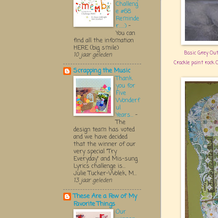
Challeng
e #68
Reminde
r.....:)
-
You can
find all the infomation
HERE (big smile)
Basic Grey Out 
10 jaar geleden
Crackle paint rock 
Scrapping the Music
Thank
you for
Five
Wonderf
ul
Years...
-
The
design team has voted
and we have decided
that the winner of our
very special "Try
Everyday" and Mis-sung
Lyrics challenge is...
Julie Tucker-Wolek, M...
13 jaar geleden
These Are a Few of My
Favorite Things
Our