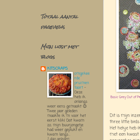
Totaal aantal
pageviews
Mijn lijst met
blogs
KITSCRAPS
omgekee
rde
pruimen
taart
-
Deze
heb ik
Basic Grey Out of Pr
onlangs
weer eens gemaakt 😉
Twee jaar geleden
Dit is mijn inze
maakte ik ‘m voor het
eerst klik! Dat kwam
three little bir
zo, mijn buurjongetje
Het hekje heb i
had weer geplukt en
met een kwast m
kwam langs...
1 dag geleden