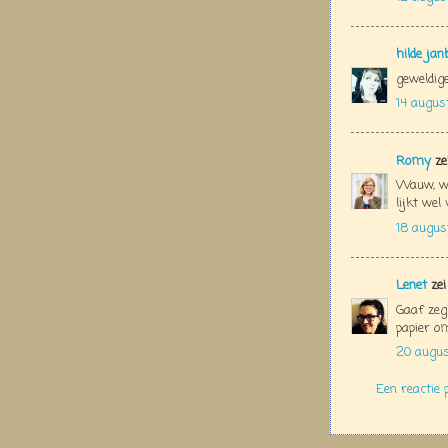
hilde jan
geweldige
14 augus
Romy
ze
Wauw, wat
lijkt wel
18 augus
Lenet
zei
Gaaf zeg!
papier o
20 augus
Een reactie 