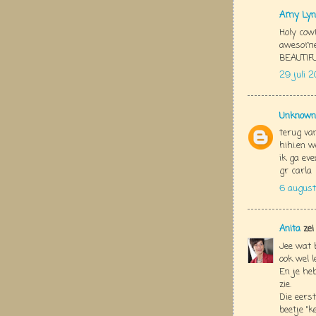
Amy Lyn
Holy cow!
awesome,
BEAUTIFUL
29 juli 
Unknown
terug van
hihi.en w
ik ga eve
gr carla
6 august
Anita
zei
Jee wat b
ook wel 
En je heb
zie.
Die eerst
beetje "k