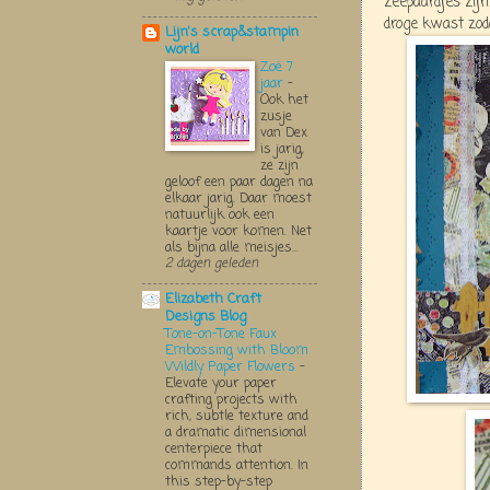
zeepaardjes zij
droge kwast zoda
Lijn's scrap&stampin
world
Zoë 7
jaar
-
Ook het
zusje
van Dex
is jarig,
ze zijn
geloof een paar dagen na
elkaar jarig. Daar moest
natuurlijk ook een
kaartje voor komen. Net
als bijna alle meisjes...
2 dagen geleden
Elizabeth Craft
Designs Blog
Tone-on-Tone Faux
Embossing with Bloom
Wildly Paper Flowers
-
Elevate your paper
crafting projects with
rich, subtle texture and
a dramatic dimensional
centerpiece that
commands attention. In
this step-by-step