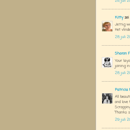
28 juli 2
Kitty
zei
Jemig wa
Het vlind
28 juli 2
Sharon 
Your lay
joining i
28 juli 
Patricia
All beaut
and love
Scrapping
Thanks s
29 juli 2