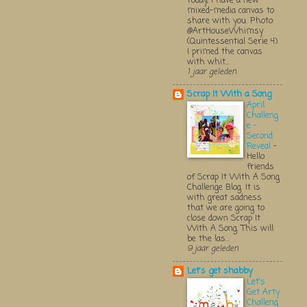
Today, I have a new
mixed-media canvas to
share with you. Photo:
@ArtHouseWhimsy
(Quintessential Serie 4)
I primed the canvas
with whit...
1 jaar geleden
Scrap It With a Song
April
Challeng
e -
Second
Reveal
-
Hello
friends
of Scrap It With A Song
Challenge Blog. It is
with great sadness
that we are going to
close down Scrap It
With A Song. This will
be the las...
9 jaar geleden
Let's get shabby
Let's
Get Arty
Challeng