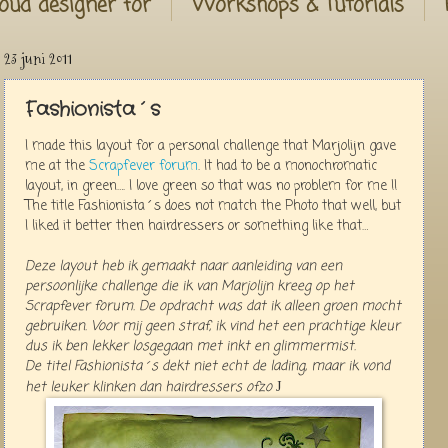
oud designer for
Workshops & Tutorials
23 juni 2011
Fashionista´s
I made this layout for a personal challenge that Marjolijn gave
me at the
Scrapfever forum
.
It had to be a monochromatic
layout, in green…. I love green so that was no problem for me !!
The title Fashionista´s does not match the Photo that well, but
I liked it better then hairdressers or something like that…
Deze layout heb ik gemaakt naar aanleiding van een
persoonlijke challenge die ik van Marjolijn kreeg op het
Scrapfever forum. De opdracht was dat ik alleen groen mocht
gebruiken. Voor mij geen straf, ik vind het een prachtige kleur
dus ik ben lekker losgegaan met inkt en glimmermist.
De titel Fashionista´s dekt niet echt de lading, maar ik vond
het leuker klinken dan hairdressers ofzo
J