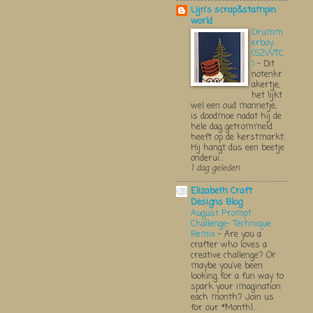
Lijn's scrap&stampin
world
Drumm
erboy....
(52WTC
)
-
Dit
notenkr
akertje,
het lijkt
wel een oud mannetje,
is doodmoe nadat hij de
hele dag getrommeld
heeft op de kerstmarkt.
Hij hangt dus een beetje
onderui...
1 dag geleden
Elizabeth Craft
Designs Blog
August Prompt
Challenge- Technique
Remix
-
Are you a
crafter who loves a
creative challenge? Or
maybe you’ve been
looking for a fun way to
spark your imagination
each month? Join us
for our *Monthl...