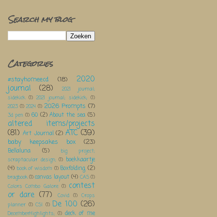
Search my blog
Categories
2020
#stayhomeecd
(18)
journal
(28)
2021 journal;
sidekick
(1)
2021 journal; sidekick;
(1)
2026 Prompts
(7)
2023
(1)
2024
(1)
60
(2)
About the sea
(5)
3d pen
(1)
altered items/projects
(81)
ATC
(39)
Art Journal
(2)
baby keepsakes box
(23)
Bellaluna
(5)
big project;
boekkaartje
scraptacular design;
(1)
(4)
Boxfolding
(2)
book of wisdom
(1)
canvas layout
(4)
bragbook
(1)
CAS
(1)
contest
Colors Combo Galore
(1)
or dare
(77)
Covid
(1)
Crops
De 100
(26)
planner
(1)
CSI
(1)
deck of me
DecemberHighlights;
(1)