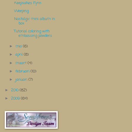
Keepsakes Fynn
Weeping
Nostalgic mini album in
box
Tutorial coloring with
embossing powders
mei
(6)
►
april
(8)
►
maart
(4)
►
februari
(10)
►
januari
(7)
►
2010
(82)
►
2009
(64)
►