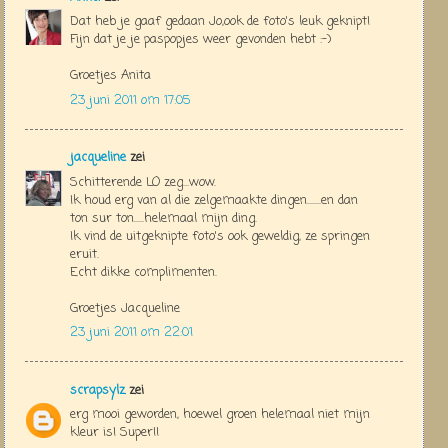
Dat heb je gaaf gedaan Jo,ook de foto's leuk geknipt!
Fijn dat je je paspopjes weer gevonden hebt :-)
Groetjes Anita
23 juni 2011 om 17:05
jacqueline
zei
Schitterende LO zeg...wow.
Ik houd erg van al die zelgemaakte dingen.......en dan
ton sur ton.....helemaal mijn ding.
Ik vind de uitgeknipte foto's ook geweldig, ze springen
eruit.
Echt dikke complimenten.
Groetjes Jacqueline
23 juni 2011 om 22:01
scrapsylz
zei
erg mooi geworden, hoewel groen helemaal niet mijn
kleur is! Super!!