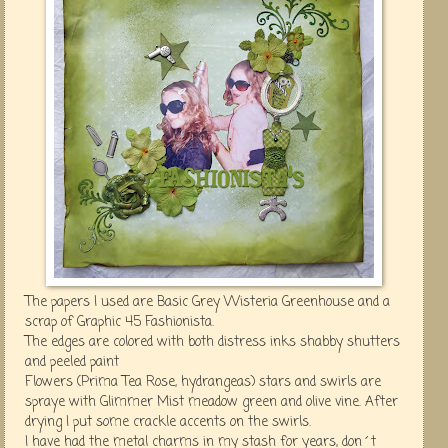
The papers I used are Basic Grey Wisteria Greenhouse and a
scrap of Graphic 45 Fashionista.
The edges are colored with both distress inks shabby shutters
and peeled paint
Flowers (Prima Tea Rose, hydrangeas) stars and swirls are
spraye with Glimmer Mist meadow green and olive vine.
After
drying I put some crackle accents on the swirls.
I have had the metal charms in my stash for years, don´t