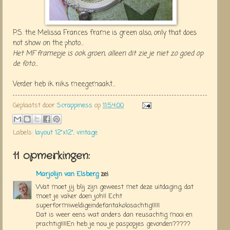
P.S. the Melissa Frances frame is green also, only that does
not show on the photo...
Het MF framepje is ook groen, alleen dit zie je niet zo goed op
de foto...
Verder heb ik niks meegemaakt...
Geplaatst door
Scrappiness
op
11:54:00
Labels:
layout 12"x12"
,
vintage
11 opmerkingen:
Marjolijn van Elsberg
zei
Wat moet jij blij zijn geweest met deze uitdaging, dat
moet je vaker doen joh!! Echt
superformiweldigeindefantakolosachtig!!!!!
Dat is weer eens wat anders dan reusachtig mooi en
prachtig!!!!En heb je nou je paspopjes gevonden?????