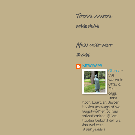
Totaal aantal
pageviews
Mijn lijst met
blogs
KITSCRAPS
Otterlo
-
We
waren in
Otterlo.
Een
dagje
maar
hoor. Laura en Jeroen
hadden gevraagd of we
langskwamen op hun
vakantieadres 😊 We
hadden bedacht dat we
dan wel eers...
9 uur geleden