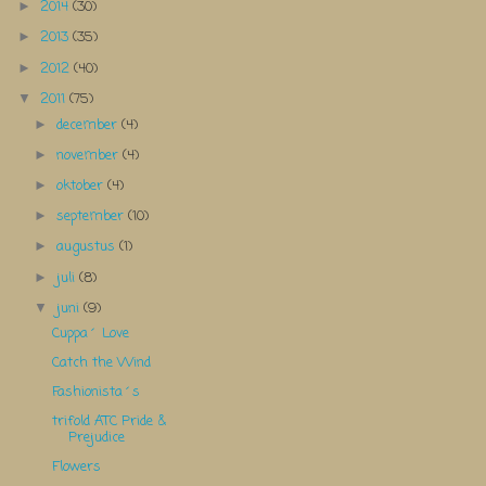
2014
(30)
►
2013
(35)
►
2012
(40)
►
2011
(75)
▼
december
(4)
►
november
(4)
►
oktober
(4)
►
september
(10)
►
augustus
(1)
►
juli
(8)
►
juni
(9)
▼
Cuppa´ Love
Catch the Wind
Fashionista´s
trifold ATC Pride &
Prejudice
Flowers