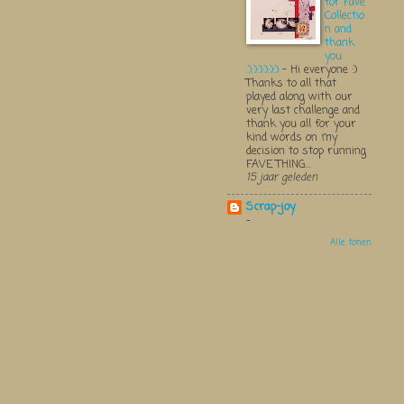
for Fave
Collectio
n and
thank
you
:):):):):):)
-
Hi everyone :)
Thanks to all that
played along with our
very last challenge and
thank you all for your
kind words on my
decision to stop running
FAVE THING...
15 jaar geleden
Scrap-joy
-
Alle tonen