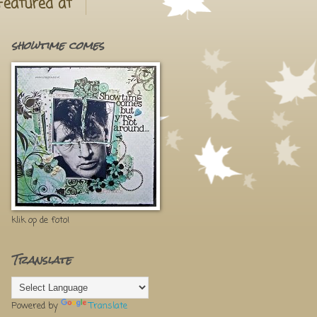
Featured at
showtime comes
klik op de foto!
Translate
Powered by
Translate