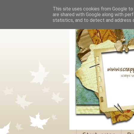
This site uses cookies from Google to d
are shared with Google along with perf
statistics, and to detect and address 