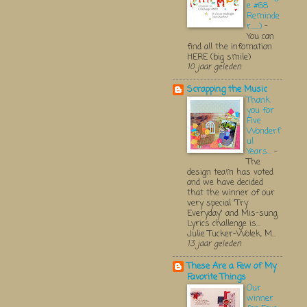
e #68
Reminde
r.....:)
-
You can
find all the infomation
HERE (big smile)
10 jaar geleden
Scrapping the Music
Thank
you for
Five
Wonderf
ul
Years...
-
The
design team has voted
and we have decided
that the winner of our
very special "Try
Everyday" and Mis-sung
Lyrics challenge is...
Julie Tucker-Wolek, M...
13 jaar geleden
These Are a Few of My
Favorite Things
Our
winner