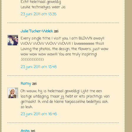
Echt helemaal geweldig.
Leuke techniekjes weer Jo.
23 juni 2011 om 13:35
Julie Tucker-Wolek
zei
Every single time I visit you, I am BLOWN away!!
WOW WOW WOW WOW!! I loveeeeeeeee this!!
Loving the photos, the design, the flowers...just wow
wow wow wow wow!!! You are truly inspiring!
:):):):):):):):):):):):):)
23 juni 2011 om 13:48
Romy
zei
Oh wauw, hij is helemaal geweldig! Lijkt me een
lastige uitdaging, maar jij hebt er iets prachtigs van
gemaakt. Ik vind de kleine toepasselike bedeltjes ook
zo leuk.
23 juni 2011 om 16:46
Anita
zei