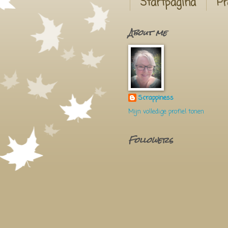
Startpagina
Pr
About me
Scrappiness
Mijn volledige profiel tonen
Followers