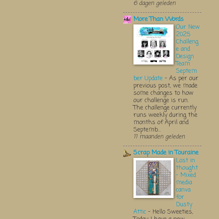
6 dagen geleden
More Than Words
Our New
2025
Challeng
e and
Design
Team
Septem
ber Update
-
As per our
previous post, we made
some changes to how
our challenge is run.
The challenge currently
runs weekly during the
months of April and
Septemb...
11 maanden geleden
Scrap Made in Touraine
Lost in
thought
- Mixed
media
canva
for
Dusty
Attic
-
Hello Sweeties,