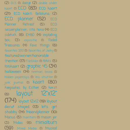
(2)
doosje
(2)
DLS
(1)
double slider
ECD
(83)
ECD kaart
kaart
(1)
(21)
ECD kaart; Bellaluna;
(2)
ECD planner
(52)
ECD
Planner Retreat
(5)
ECD
seizoenplanner; Vita Nova
(4)
ECD
sidekick
(6)
EHBO
(4)
exploding
box;
(3)
Faded
expositie
(1)
Treasures
(4)
Fave things
(6)
favorites 2012
(1)
favorites of Jacky
(1)
featured/winner/honorable
mention
(17)
foto's
(5)
Filefolder
(1)
graphic 45
(34)
Fotokaart
(2)
halloween
(14)
herman brood
(1)
Hidden paperclips
(1)
iris shutter
(1)
kaart
(80)
junk journal
(1)
Keepsakes by Esther
(2)
kerst
layout 12"x12"
(6)
(174)
layout 12x12
(19)
layout
diecut shaped
(13)
let's get
shabby
(14)
Maandplanner
(10)
Manus
(5)
mason jar
maritiem
(1)
minialbum
(3)
Midas
(6)
(59)
Musical
Mixed Media
(1)