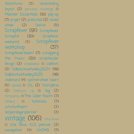
Adventures
(3)
neverending
layout
(2)
personal challenge
(1)
Planner Essentials
(10)
pop-up
(7)
project
(2)
published
(2)
reveal
wheel
(2)
ScoWo
(5)
Scrapfever
(91)
Scrapfever
Scrapkit
(20)
Scrapfever
Scrapfever
weekeind
(3)
workshop
(37)
Scrapfever;kaart
(7)
scrapping
the music
(20)
scraptacular
design
(2)
sidekick
shadowbox
(1)
Sidekicksaturday2024
(19)
(2)
Sidekicksaturday2025
(16)
slidercard
(4)
spinnerwheel kaart
(5)
SSL
(2)
Stampéria
spread
(1)
(2)
tag
(2)
Stampin' Up
(1)
The Color Room
(7)
templates
(1)
tutorials;
(7)
Tiffany
(1)
uitschuifkaart
(3)
Verjaardagenplanner
(3)
vintage
(106)
Vita Nova
Vita Nova; ECD planner;
(2)
(1)
WCMD
(7)
wavepocket
(4)