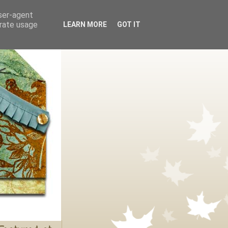
user-agent
erate usage
LEARN MORE
GOT IT