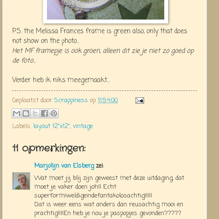
P.S. the Melissa Frances frame is green also, only that does
not show on the photo...
Het MF framepje is ook groen, alleen dit zie je niet zo goed op
de foto...
Verder heb ik niks meegemaakt...
Geplaatst door
Scrappiness
op
11:54:00
Labels:
layout 12"x12"
,
vintage
11 opmerkingen:
Marjolijn van Elsberg
zei
Wat moet jij blij zijn geweest met deze uitdaging, dat
moet je vaker doen joh!! Echt
superformiweldigeindefantakolosachtig!!!!!
Dat is weer eens wat anders dan reusachtig mooi en
prachtig!!!!En heb je nou je paspopjes gevonden?????