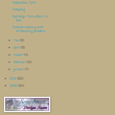
Keepsakes Fynn
Weeping
Nostalgic mini album in
box
Tutorial coloring with
embossing powders
mei
(6)
►
april
(8)
►
maart
(4)
►
februari
(10)
►
januari
(7)
►
2010
(82)
►
2009
(64)
►