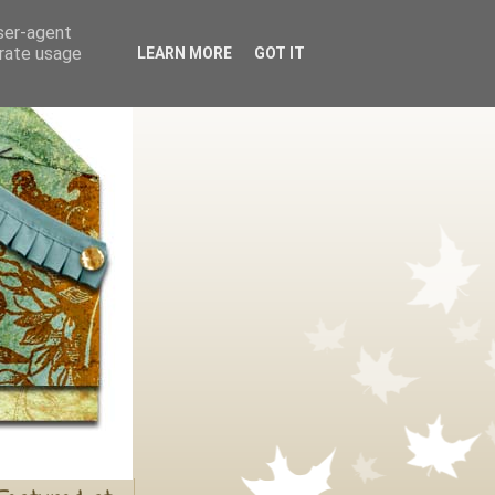
user-agent
erate usage
LEARN MORE
GOT IT