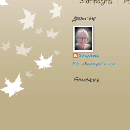
Startpagina
Pr
About me
Scrappiness
Mijn volledige profiel tonen
Followers