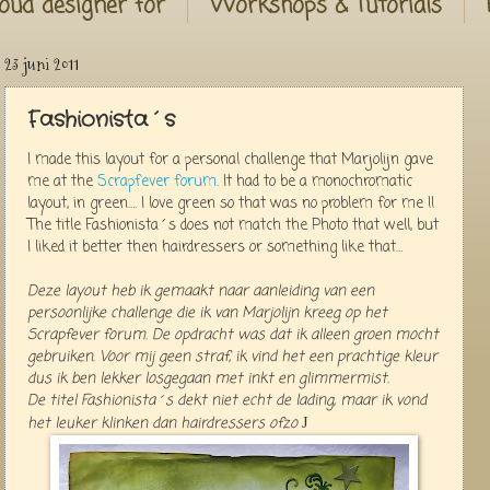
oud designer for
Workshops & Tutorials
23 juni 2011
Fashionista´s
I made this layout for a personal challenge that Marjolijn gave
me at the
Scrapfever forum
.
It had to be a monochromatic
layout, in green…. I love green so that was no problem for me !!
The title Fashionista´s does not match the Photo that well, but
I liked it better then hairdressers or something like that…
Deze layout heb ik gemaakt naar aanleiding van een
persoonlijke challenge die ik van Marjolijn kreeg op het
Scrapfever forum. De opdracht was dat ik alleen groen mocht
gebruiken. Voor mij geen straf, ik vind het een prachtige kleur
dus ik ben lekker losgegaan met inkt en glimmermist.
De titel Fashionista´s dekt niet echt de lading, maar ik vond
het leuker klinken dan hairdressers ofzo
J