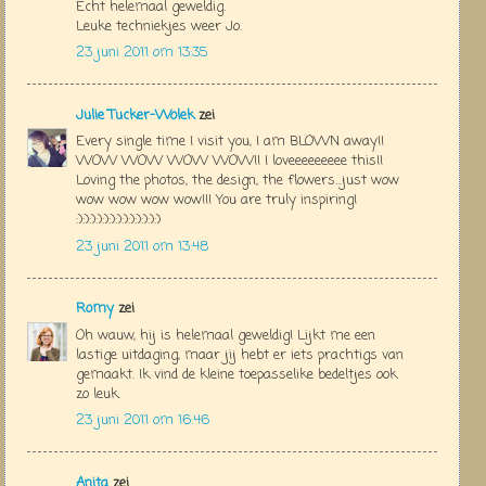
Echt helemaal geweldig.
Leuke techniekjes weer Jo.
23 juni 2011 om 13:35
Julie Tucker-Wolek
zei
Every single time I visit you, I am BLOWN away!!
WOW WOW WOW WOW!! I loveeeeeeeee this!!
Loving the photos, the design, the flowers...just wow
wow wow wow wow!!! You are truly inspiring!
:):):):):):):):):):):):):)
23 juni 2011 om 13:48
Romy
zei
Oh wauw, hij is helemaal geweldig! Lijkt me een
lastige uitdaging, maar jij hebt er iets prachtigs van
gemaakt. Ik vind de kleine toepasselike bedeltjes ook
zo leuk.
23 juni 2011 om 16:46
Anita
zei