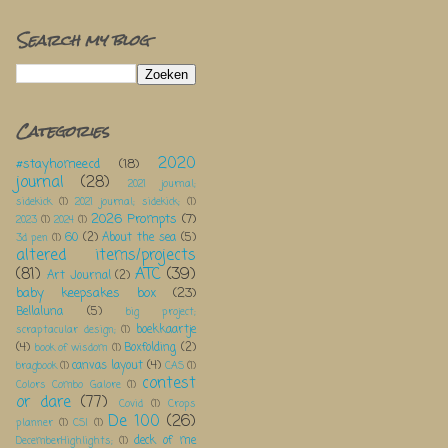
Search my blog
Categories
2020
#stayhomeecd
(18)
journal
(28)
2021 journal;
sidekick
(1)
2021 journal; sidekick;
(1)
2026 Prompts
(7)
2023
(1)
2024
(1)
60
(2)
About the sea
(5)
3d pen
(1)
altered items/projects
(81)
ATC
(39)
Art Journal
(2)
baby keepsakes box
(23)
Bellaluna
(5)
big project;
boekkaartje
scraptacular design;
(1)
(4)
Boxfolding
(2)
book of wisdom
(1)
canvas layout
(4)
bragbook
(1)
CAS
(1)
contest
Colors Combo Galore
(1)
or dare
(77)
Covid
(1)
Crops
De 100
(26)
planner
(1)
CSI
(1)
deck of me
DecemberHighlights;
(1)