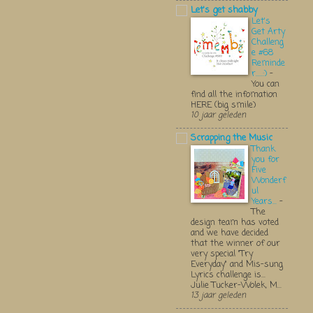
Let's get shabby
Let's
Get Arty
Challeng
e #68
Reminde
r.....:)
-
You can
find all the infomation
HERE (big smile)
10 jaar geleden
Scrapping the Music
Thank
you for
Five
Wonderf
ul
Years...
-
The
design team has voted
and we have decided
that the winner of our
very special "Try
Everyday" and Mis-sung
Lyrics challenge is...
Julie Tucker-Wolek, M...
13 jaar geleden