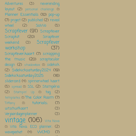
Adventures
(3)
neverending
layout
(2)
personal challenge
(1)
Planner Essentials
(10)
pop-up
(7)
project
(2)
published
(2)
reveal
wheel
(2)
ScoWo
(5)
Scrapfever
(91)
Scrapfever
Scrapkit
(20)
Scrapfever
Scrapfever
weekeind
(3)
workshop
(37)
Scrapfever;kaart
(7)
scrapping
the music
(20)
scraptacular
design
(2)
sidekick
shadowbox
(1)
Sidekicksaturday2024
(19)
(2)
Sidekicksaturday2025
(16)
slidercard
(4)
spinnerwheel kaart
(5)
SSL
(2)
Stampéria
spread
(1)
(2)
tag
(2)
Stampin' Up
(1)
The Color Room
(7)
templates
(1)
tutorials;
(7)
Tiffany
(1)
uitschuifkaart
(3)
Verjaardagenplanner
(3)
vintage
(106)
Vita Nova
Vita Nova; ECD planner;
(2)
(1)
WCMD
(7)
wavepocket
(4)