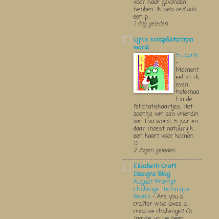
voor haar gevonden
hebben. Ik heb zelf ook
een p...
1 dag geleden
Lijn's scrap&stampin
world
5 Jaar!!!
-
Moment
eel zit ik
even
helemaa
l in de
felicitatiekaartjes. Het
zoontje van een vriendin
van Eva wordt 5 jaar en
daar moest natuurlijk
een kaart voor komen.
D...
2 dagen geleden
Elizabeth Craft
Designs Blog
August Prompt
Challenge- Technique
Remix
-
Are you a
crafter who loves a
creative challenge? Or
maybe you’ve been