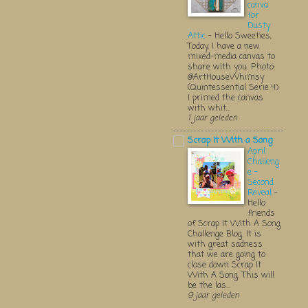
canva
for
Dusty
Attic
-
Hello Sweeties,
Today, I have a new
mixed-media canvas to
share with you. Photo:
@ArtHouseWhimsy
(Quintessential Serie 4)
I primed the canvas
with whit...
1 jaar geleden
Scrap It With a Song
April
Challeng
e -
Second
Reveal
-
Hello
friends
of Scrap It With A Song
Challenge Blog. It is
with great sadness
that we are going to
close down Scrap It
With A Song. This will
be the las...
9 jaar geleden