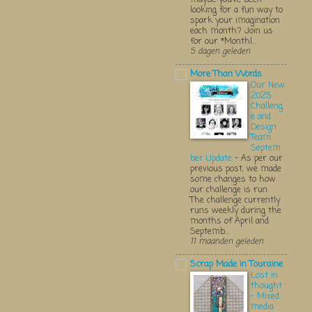
looking for a fun way to
spark your imagination
each month? Join us
for our *Monthl...
5 dagen geleden
More Than Words
Our New
2025
Challeng
e and
Design
Team
Septem
ber Update
-
As per our
previous post, we made
some changes to how
our challenge is run.
The challenge currently
runs weekly during the
months of April and
Septemb...
11 maanden geleden
Scrap Made in Touraine
Lost in
thought
- Mixed
media