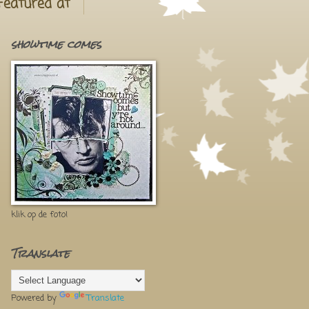
Featured at
showtime comes
klik op de foto!
Translate
Powered by
Translate