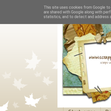
This site uses cookies from Google to d
are shared with Google along with perf
statistics, and to detect and address 