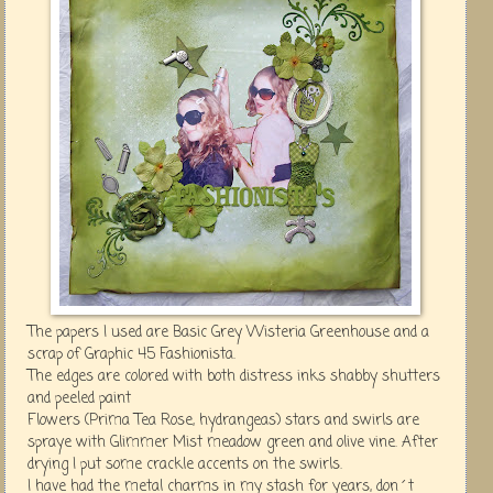
The papers I used are Basic Grey Wisteria Greenhouse and a
scrap of Graphic 45 Fashionista.
The edges are colored with both distress inks shabby shutters
and peeled paint
Flowers (Prima Tea Rose, hydrangeas) stars and swirls are
spraye with Glimmer Mist meadow green and olive vine.
After
drying I put some crackle accents on the swirls.
I have had the metal charms in my stash for years, don´t