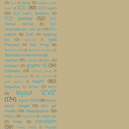
(2)
doosje
(2)
DLS
(1)
double slider
ECD
(83)
ECD kaart
kaart
(1)
(21)
ECD kaart; Bellaluna;
(2)
ECD planner
(52)
ECD
Planner Retreat
(5)
ECD
seizoenplanner; Vita Nova
(4)
ECD
sidekick
(6)
EHBO
(4)
exploding
box;
(3)
Faded
expositie
(1)
Treasures
(4)
Fave things
(6)
favorites 2012
(1)
favorites of Jacky
(1)
featured/winner/honorable
mention
(17)
foto's
(5)
Filefolder
(1)
graphic 45
(34)
Fotokaart
(2)
halloween
(14)
herman brood
(1)
Hidden paperclips
(1)
iris shutter
(1)
kaart
(80)
junk journal
(1)
Keepsakes by Esther
(2)
kerst
layout 12"x12"
(6)
(174)
layout 12x12
(19)
layout
diecut shaped
(13)
let's get
shabby
(14)
Maandplanner
(10)
Manus
(5)
mason jar
maritiem
(1)
minialbum
(3)
Midas
(6)
(59)
Musical
Mixed Media
(1)