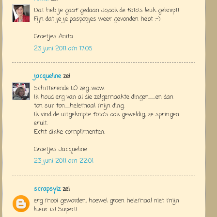
Dat heb je gaaf gedaan Jo,ook de foto's leuk geknipt!
Fijn dat je je paspopjes weer gevonden hebt :-)
Groetjes Anita
23 juni 2011 om 17:05
jacqueline
zei
Schitterende LO zeg...wow.
Ik houd erg van al die zelgemaakte dingen.......en dan
ton sur ton.....helemaal mijn ding.
Ik vind de uitgeknipte foto's ook geweldig, ze springen
eruit.
Echt dikke complimenten.
Groetjes Jacqueline
23 juni 2011 om 22:01
scrapsylz
zei
erg mooi geworden, hoewel groen helemaal niet mijn
kleur is! Super!!