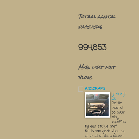
Totaal aantal
pageviews
994,853
Mijn lijst met
blogs
KITSCRAPS
gezichtje
(s)
-
Bettie
plaatst
op haar
blog
regelma
tig een stukje met
foto’s van gezichtjes die
zij vindt of die anderen