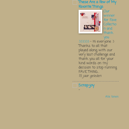
These Are a Few of My
Favorite Things
Our
winner
for Fave
Collectio
n and
thank
you
:):):):):):)
-
Hi everyone :)
Thanks to all that
played along with our
very last challenge and
thank you all for your
kind words on my
decision to stop running
FAVE THING...
15 jaar geleden
Scrap-joy
-
Alle tonen