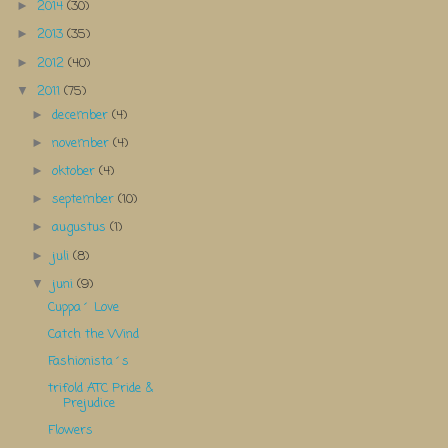
2014
(30)
►
2013
(35)
►
2012
(40)
►
2011
(75)
▼
december
(4)
►
november
(4)
►
oktober
(4)
►
september
(10)
►
augustus
(1)
►
juli
(8)
►
juni
(9)
▼
Cuppa´ Love
Catch the Wind
Fashionista´s
trifold ATC Pride &
Prejudice
Flowers