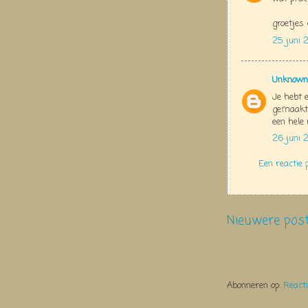
groetjes 
25 juni 
Unknown
Je hebt 
gemaakt.
een hele 
26 juni 
Een reactie 
Nieuwere pos
Abonneren op:
React