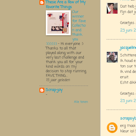
These Are a Few of My
Dat heb j
Favorite Things
Fijn dat 
Our
winner
for Fave
Groetjes
Collectio
n and
23 juni 2
thank
you
:):):):):):)
-
Hi everyone :)
jacquelin
Thanks to all that
played along with our
Schittere
very last challenge and
Ik houd e
thank you all for your
ton sur t
kind words on my
decision to stop running
Ik vind d
FAVE THING...
eruit.
15 jaar geleden
Echt dik
Scrap-joy
Groetjes
-
23 juni 
Alle tonen
scrapsyl
erg mooi
kleur is!