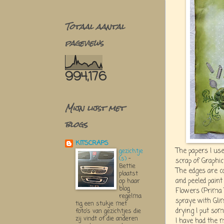
Totaal aantal
pageviews
994,176
Mijn lijst met
blogs
KITSCRAPS
The papers I us
gezichtje
(s)
-
scrap of Graphic
Bettie
The edges are c
plaatst
and peeled paint
op haar
blog
Flowers (Prima 
regelma
spraye with Gli
tig een stukje met
drying I put som
foto’s van gezichtjes die
zij vindt of die anderen
I have had the 