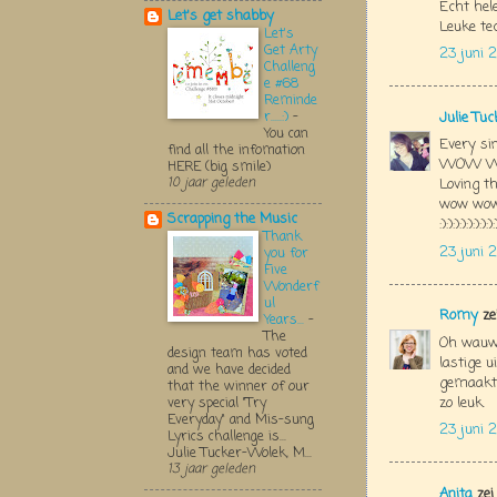
Echt hel
Let's get shabby
Leuke te
Let's
Get Arty
23 juni 
Challeng
e #68
Reminde
r.....:)
-
Julie Tu
You can
Every si
find all the infomation
WOW WOW
HERE (big smile)
10 jaar geleden
Loving th
wow wow 
Scrapping the Music
:):):):):):):):):
Thank
23 juni 
you for
Five
Wonderf
ul
Romy
ze
Years...
-
The
Oh wauw,
design team has voted
lastige u
and we have decided
gemaakt. 
that the winner of our
zo leuk.
very special "Try
Everyday" and Mis-sung
23 juni 
Lyrics challenge is...
Julie Tucker-Wolek, M...
13 jaar geleden
Anita
zei