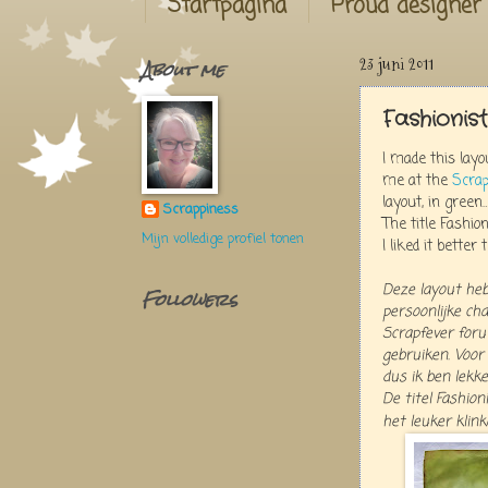
Startpagina
Proud designer
About me
23 juni 2011
Fashionis
I made this layo
me at the
Scra
layout, in green
Scrappiness
The title Fashio
Mijn volledige profiel tonen
I liked it bette
Deze layout heb
Followers
persoonlijke cha
Scrapfever foru
gebruiken. Voor 
dus ik ben lekk
De titel Fashion
het leuker klin