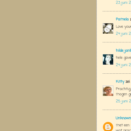
23 juni 
Pamela
z
Love your
24 juni 
hilde jan
hele gave
24 juni 
Kitty
zei
Prachtig
mogen ge
25 juni 2
Unknown
met ee
wat prach