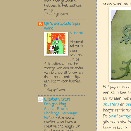
voor haar gevonden
know what brand
hebben. Ik heb zelf ook
een p...
23 uur geleden
Lijn's scrap&stampin
world
5 Jaar!!!
-
Moment
eel zit ik
even
helemaa
l in de
felicitatiekaartjes. Het
zoontje van een vriendin
van Eva wordt 5 jaar en
daar moest natuurlijk
een kaart voor komen.
D...
Het papier is e
1 dag geleden
een klein beetje
De randen heb i
Elizabeth Craft
shutters
en
pee
Designs Blog
August Prompt
beetje verfromm
Challenge- Technique
De
swirl stansj
Remix
-
Are you a
glimmermist in
crafter who loves a
creative challenge? Or
Daarna heb ik 
maybe you’ve been