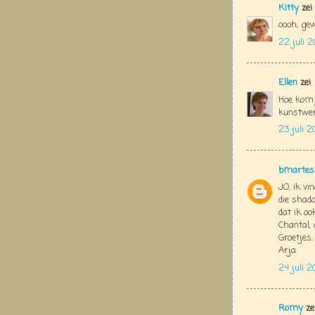
Kitty
zei
oooh, gew
22 juli 2
Ellen
zei
Hoe kom j
kunstwer
23 juli 2
bmartes
JO, ik vi
die shad
dat ik oo
Chantal, 
Groetjes,
Arja
24 juli 2
Romy
ze