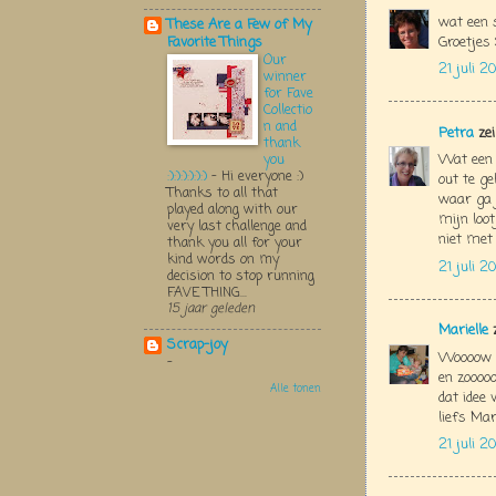
wat een 
These Are a Few of My
Groetjes
Favorite Things
Our
21 juli 2
winner
for Fave
Collectio
n and
Petra
zei
thank
Wat een 
you
:):):):):):)
-
Hi everyone :)
out te ge
Thanks to all that
waar ga 
played along with our
mijn loo
very last challenge and
niet met
thank you all for your
kind words on my
21 juli 2
decision to stop running
FAVE THING...
15 jaar geleden
Marielle
z
Scrap-joy
Woooow w
-
en zoooo
Alle tonen
dat idee 
liefs Mar
21 juli 2