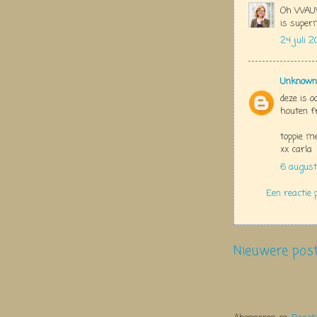
Oh WAUW!
is super
24 juli 2
Unknown
deze is 
houten f
toppie me
xx carla
6 august
Een reactie 
Nieuwere pos