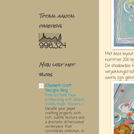
Totaal aantal
pageviews
998,324
Met deze layout
nummer 200 bij 
Mijn lijst met
De shadowbox kr
verpakkingsmate
blogs
swirls zijn gekn
Elizabeth Craft
Designs Blog
Tone-on-Tone Faux
Embossing with Bloom
Wildly Paper Flowers
-
Elevate your paper
crafting projects with
rich, subtle texture and
a dramatic dimensional
centerpiece that
commands attention. In