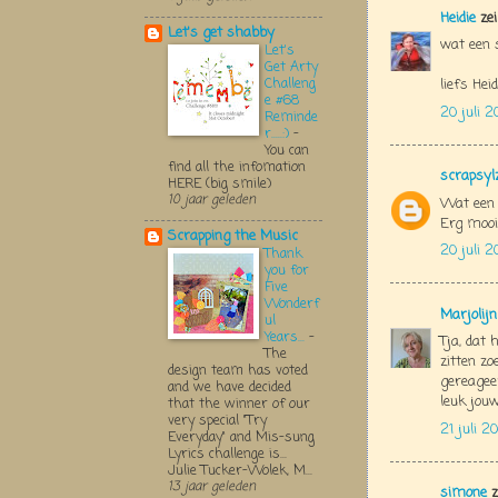
Heidie
zei
Let's get shabby
wat een s
Let's
Get Arty
Challeng
liefs Heid
e #68
20 juli 2
Reminde
r.....:)
-
You can
find all the infomation
scrapsyl
HERE (big smile)
10 jaar geleden
Wat een 
Erg mooi
Scrapping the Music
20 juli 2
Thank
you for
Five
Wonderf
Marjolij
ul
Years...
-
Tja, dat 
The
zitten zo
design team has voted
gereagee
and we have decided
leuk jouw
that the winner of our
very special "Try
21 juli 2
Everyday" and Mis-sung
Lyrics challenge is...
Julie Tucker-Wolek, M...
13 jaar geleden
simone
z