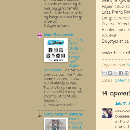
weinig linkjes d
is doodmoe nadat hij de
Papier: blauw c
hele dag getrommeld
Lass, Prima Pai
heeft op de kerstmarkt.
Hij hangt dus een beetje
Langs de rand
onderui...
Diverse Prima bl
2 dagen geleden
Het decorzand ko
More Than Words
Kruidvat.
Our New
De potjes en de
2025
Challeng
Verder heb ik n
e and
Design
Team
Geplaatst door
S
Septem
ber Update
-
As per our
previous post, we made
some changes to how
Labels:
contest o
our challenge is run.
The challenge currently
14 opmerk
runs weekly during the
months of April and
Septemb...
Julie Tu
11 maanden geleden
Wowwww
Scrap Made in Touraine
loveeeee
Lost in
on the ph
thought
colors! JUS
- Mixed