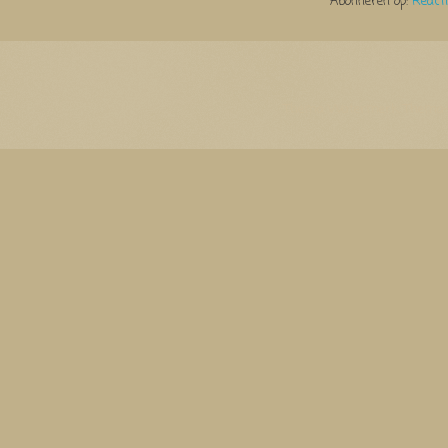
Abonneren op:
React
Thema Watermerk. Thema-a