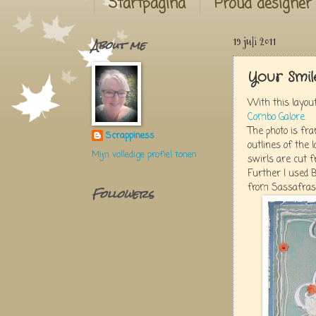
Startpagina
Proud designer
About me
19 juli 2011
Your Smil
With this layout
Combo Galore.
The photo is fra
Scrappiness
outlines of the 
Mijn volledige profiel tonen
swirls are cut f
Further I used B
from Sassafras 
Followers