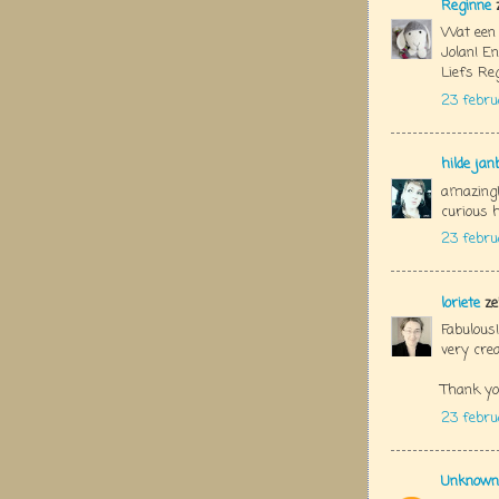
Reginne
z
Wat een 
Jolan! En
Liefs Re
23 febru
hilde jan
amazing!!
curious h
23 febru
loriete
ze
Fabulous!
very crea
Thank yo
23 febru
Unknown