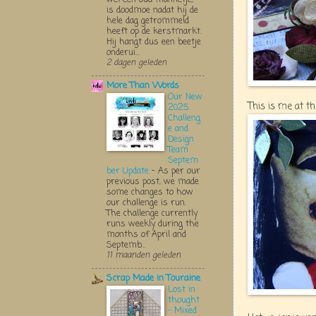
is doodmoe nadat hij de
hele dag getrommeld
heeft op de kerstmarkt.
Hij hangt dus een beetje
onderui...
2 dagen geleden
More Than Words
Our New
This is me at the
2025
Challeng
e and
Design
Team
Septem
ber Update
-
As per our
previous post, we made
some changes to how
our challenge is run.
The challenge currently
runs weekly during the
months of April and
Septemb...
11 maanden geleden
Scrap Made in Touraine
Lost in
thought
- Mixed