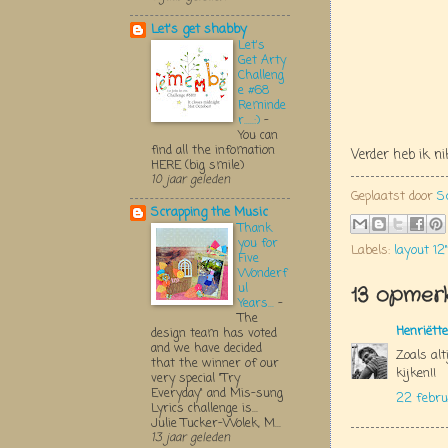
Let's get shabby
Let's
Get Arty
Challeng
e #68
Reminde
r.....:)
-
You can
find all the infomation
Verder heb ik n
HERE (big smile)
10 jaar geleden
Geplaatst door
S
Scrapping the Music
Thank
you for
Labels:
layout 12"
Five
Wonderf
ul
13 opmerk
Years...
-
The
Henriëtte
design team has voted
and we have decided
Zoals alt
that the winner of our
kijken!!
very special "Try
Everyday" and Mis-sung
22 febru
Lyrics challenge is...
Julie Tucker-Wolek, M...
13 jaar geleden