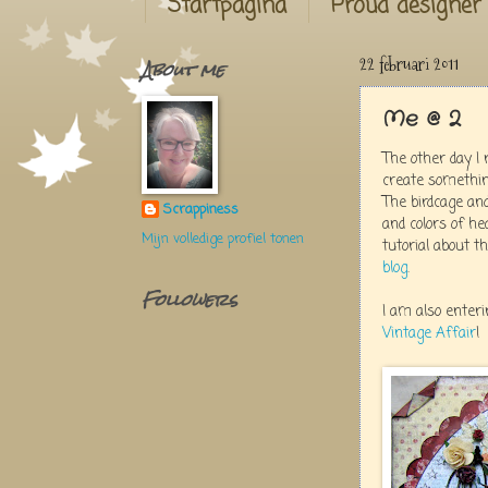
Startpagina
Proud designer
About me
22 februari 2011
Me @ 2
The other day I
create somethin
The birdcage an
Scrappiness
and colors of h
Mijn volledige profiel tonen
tutorial about th
blog
.
Followers
I am also enteri
Vintage Affair
!