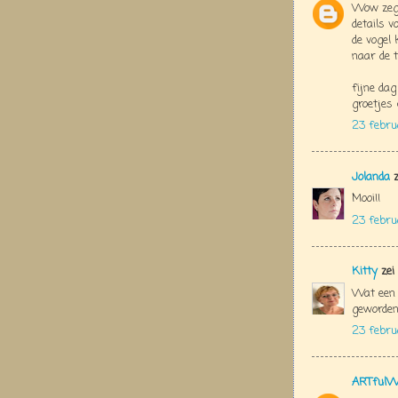
Wow zeg 
details v
de vogel 
naar de t
fijne dag
groetjes 
23 febru
Jolanda
z
Mooi!!
23 febru
Kitty
zei
Wat een s
geworden
23 febru
ARTfulW