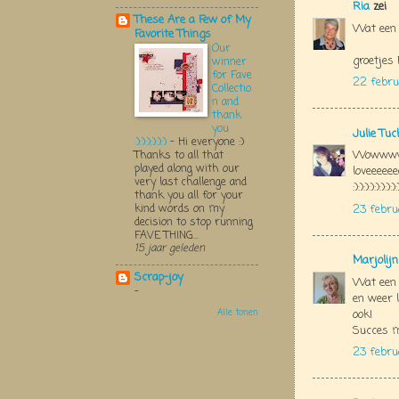
Ria
zei
These Are a Few of My
Wat een b
Favorite Things
Our
groetjes 
winner
for Fave
22 febru
Collectio
n and
thank
you
Julie Tu
:):):):):):)
-
Hi everyone :)
Wowwww
Thanks to all that
played along with our
loveeeeee
very last challenge and
:):):):):):):):):
thank you all for your
kind words on my
23 febru
decision to stop running
FAVE THING...
15 jaar geleden
Marjolij
Scrap-joy
Wat een m
-
en weer l
ook!
Alle tonen
Succes m
23 febru