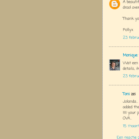
A beautif
drool over
Thank you
Pollyx
23 febru
Monique
Wat een 
details, 
23 febru
Toni
zei
Jolanda..
added the
!!!! your
OVA...
15 maart
Een reactie 