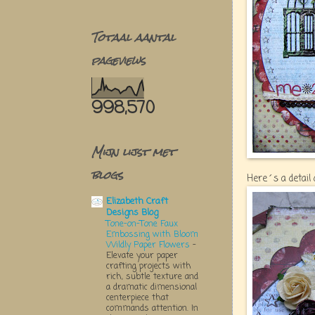
Totaal aantal
pageviews
998,570
Mijn lijst met
blogs
Here´s a detail
Elizabeth Craft
Designs Blog
Tone-on-Tone Faux
Embossing with Bloom
Wildly Paper Flowers
-
Elevate your paper
crafting projects with
rich, subtle texture and
a dramatic dimensional
centerpiece that
commands attention. In