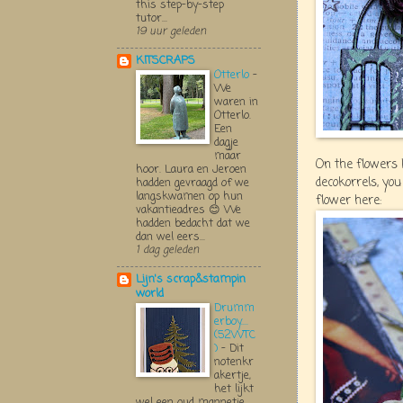
this step-by-step
tutor...
19 uur geleden
KITSCRAPS
Otterlo
-
We
waren in
Otterlo.
Een
dagje
maar
On the flowers 
hoor. Laura en Jeroen
decokorrels, you
hadden gevraagd of we
langskwamen op hun
flower here:
vakantieadres 😊 We
hadden bedacht dat we
dan wel eers...
1 dag geleden
Lijn's scrap&stampin
world
Drumm
erboy....
(52WTC
)
-
Dit
notenkr
akertje,
het lijkt
wel een oud mannetje,